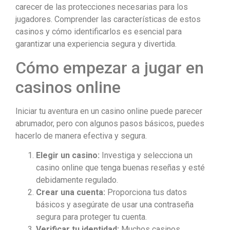
carecer de las protecciones necesarias para los
jugadores. Comprender las características de estos
casinos y cómo identificarlos es esencial para
garantizar una experiencia segura y divertida.
Cómo empezar a jugar en
casinos online
Iniciar tu aventura en un casino online puede parecer
abrumador, pero con algunos pasos básicos, puedes
hacerlo de manera efectiva y segura.
Elegir un casino:
Investiga y selecciona un
casino online que tenga buenas reseñas y esté
debidamente regulado.
Crear una cuenta:
Proporciona tus datos
básicos y asegúrate de usar una contraseña
segura para proteger tu cuenta.
Verificar tu identidad:
Muchos casinos