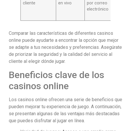
cliente
en vivo
por correo
atención
electrónico
al
cliente
Comparar las características de diferentes casinos
online puede ayudarte a encontrar la opción que mejor
se adapte a tus necesidades y preferencias. Asegúrate
de priorizar la seguridad y la calidad del servicio al
cliente al elegir dónde jugar.
Beneficios clave de los
casinos online
Los casinos online ofrecen una serie de beneficios que
pueden mejorar tu experiencia de juego. A continuación,
se presentan algunas de las ventajas más destacadas
que puedes disfrutar al jugar en línea.