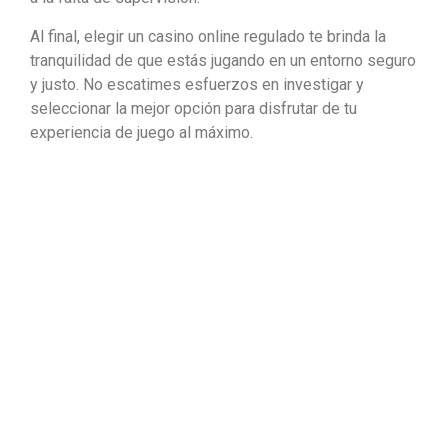
Al final, elegir un casino online regulado te brinda la
tranquilidad de que estás jugando en un entorno seguro
y justo. No escatimes esfuerzos en investigar y
seleccionar la mejor opción para disfrutar de tu
experiencia de juego al máximo.