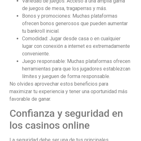
Variedad de juegos: Acceso a una amplia gama
de juegos de mesa, tragaperras y más.
Bonos y promociones: Muchas plataformas
ofrecen bonos generosos que pueden aumentar
tu bankroll inicial.
Comodidad: Jugar desde casa o en cualquier
lugar con conexión a internet es extremadamente
conveniente.
Juego responsable: Muchas plataformas ofrecen
herramientas para que los jugadores establezcan
límites y jueguen de forma responsable.
No olvides aprovechar estos beneficios para
maximizar tu experiencia y tener una oportunidad más
favorable de ganar.
Confianza y seguridad en
los casinos online
La seguridad debe ser una de tus principales