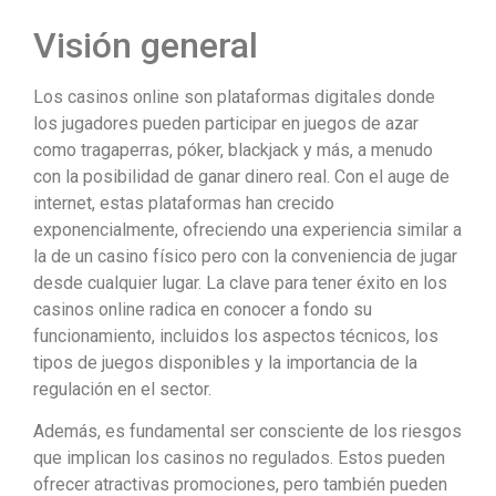
Visión general
Los casinos online son plataformas digitales donde
los jugadores pueden participar en juegos de azar
como tragaperras, póker, blackjack y más, a menudo
con la posibilidad de ganar dinero real. Con el auge de
internet, estas plataformas han crecido
exponencialmente, ofreciendo una experiencia similar a
la de un casino físico pero con la conveniencia de jugar
desde cualquier lugar. La clave para tener éxito en los
casinos online radica en conocer a fondo su
funcionamiento, incluidos los aspectos técnicos, los
tipos de juegos disponibles y la importancia de la
regulación en el sector.
Además, es fundamental ser consciente de los riesgos
que implican los casinos no regulados. Estos pueden
ofrecer atractivas promociones, pero también pueden