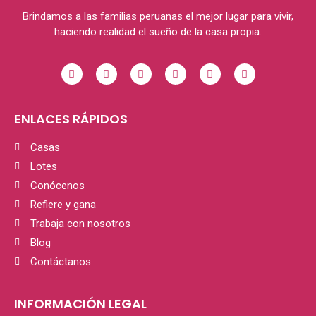
Brindamos a las familias peruanas el mejor lugar para vivir,
haciendo realidad el sueño de la casa propia.
ENLACES RÁPIDOS
Casas
Lotes
Conócenos
Refiere y gana
Trabaja con nosotros
Blog
Contáctanos
INFORMACIÓN LEGAL