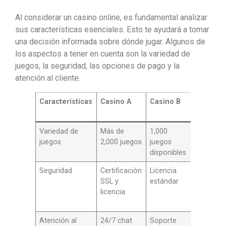
Al considerar un casino online, es fundamental analizar
sus características esenciales. Esto te ayudará a tomar
una decisión informada sobre dónde jugar. Algunos de
los aspectos a tener en cuenta son la variedad de
juegos, la seguridad, las opciones de pago y la
atención al cliente.
Características
Casino A
Casino B
Casino
C
Variedad de
Más de
1,000
1,500
juegos
2,000 juegos
juegos
juegos
disponibles
Seguridad
Certificación
Licencia
Sin
SSL y
estándar
licencia,
licencia
alto
riesgo
Atención al
24/7 chat
Soporte
Sin