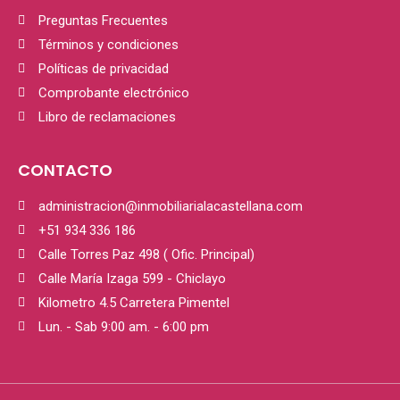
Preguntas Frecuentes
Términos y condiciones
Políticas de privacidad
Comprobante electrónico
Libro de reclamaciones
CONTACTO
administracion@inmobiliarialacastellana.com
+51 934 336 186
Calle Torres Paz 498 ( Ofic. Principal)
Calle María Izaga 599 - Chiclayo
Kilometro 4.5 Carretera Pimentel
Lun. - Sab 9:00 am. - 6:00 pm