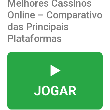
Melhores Cassinos
Online – Comparativo
das Principais
Plataformas
▶️
JOGAR