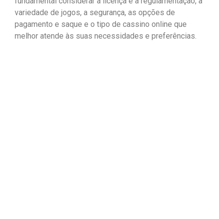
fundamental considerar a licença e a regulamentação, a
variedade de jogos, a segurança, as opções de
pagamento e saque e o tipo de cassino online que
melhor atende às suas necessidades e preferências.