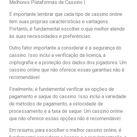
Melhores Plataformas de Cassino |
É importante lembrar que cada tipo de cassino online
tem suas próprias características e vantagens.
Portanto, é fundamental escolher o que melhor atende
às suas necessidades e preferências.
Outro fator importante a considerar é a segurança do
cassino. Isso inclui a verificação da licença, a
criptografia e a proteção dos dados dos jogadores. Um
cassino online que não oferece essas garantias não é
recomendável.
Finalmente, é fundamental verificar as opções de
pagamento e saque do cassino. Isso inclui a variedade
de métodos de pagamento, a velocidade de
processamento e a taxa de saque. Um cassino online
que não oferece essas opções não é recomendável.
Em resumo, para escolher o melhor cassino online, é