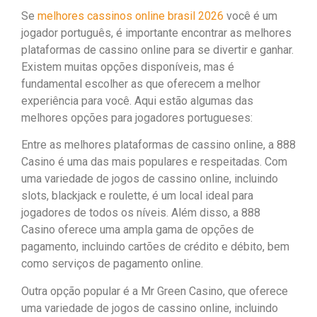
Se
melhores cassinos online brasil 2026
você é um
jogador português, é importante encontrar as melhores
plataformas de cassino online para se divertir e ganhar.
Existem muitas opções disponíveis, mas é
fundamental escolher as que oferecem a melhor
experiência para você. Aqui estão algumas das
melhores opções para jogadores portugueses:
Entre as melhores plataformas de cassino online, a 888
Casino é uma das mais populares e respeitadas. Com
uma variedade de jogos de cassino online, incluindo
slots, blackjack e roulette, é um local ideal para
jogadores de todos os níveis. Além disso, a 888
Casino oferece uma ampla gama de opções de
pagamento, incluindo cartões de crédito e débito, bem
como serviços de pagamento online.
Outra opção popular é a Mr Green Casino, que oferece
uma variedade de jogos de cassino online, incluindo