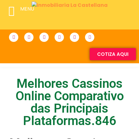
MENU
COTIZA AQUI
Melhores Cassinos
Online Comparativo
das Principais
Plataformas.846