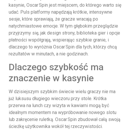
kasynie, Oscar Spin jest miejscem, do którego warto się
udać. Puls platformy napędzają krótkie, intensywne
sesje, które sprawiają, że gracze wracają po
natychmiastowe emocje. W tym głębokim przeglądzie
przyjrzymy się, jak design strony, biblioteka gier i opcje
płatności współgrają, wspierając szybkie granie, i
dlaczego to wyróżnia Oscar Spin dla tych, którzy chcą
rezultatów w minutach, a nie godzinach.
Dlaczego szybkość ma
znaczenie w kasynie
W dzisiejszym szybkim świecie wielu graczy nie ma
już luksusu długiego wieczoru przy stole. Krótka
przerwa na lunch czy wizyta w kawiarni mogą być
idealnym momentem na wypróbowanie nowego slotu
lub zakręcenie ruletką. Oscar Spin zbudował całą swoją
ścieżkę użytkownika wokół tej rzeczywistości.