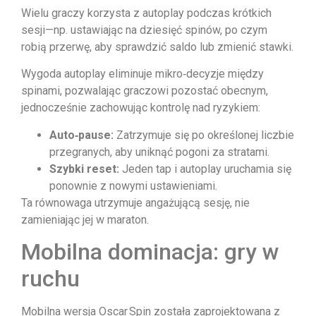
Wielu graczy korzysta z autoplay podczas krótkich
sesji—np. ustawiając na dziesięć spinów, po czym
robią przerwę, aby sprawdzić saldo lub zmienić stawki.
Wygoda autoplay eliminuje mikro‑decyzje między
spinami, pozwalając graczowi pozostać obecnym,
jednocześnie zachowując kontrolę nad ryzykiem:
Auto‑pause:
Zatrzymuje się po określonej liczbie
przegranych, aby uniknąć pogoni za stratami.
Szybki reset:
Jeden tap i autoplay uruchamia się
ponownie z nowymi ustawieniami.
Ta równowaga utrzymuje angażującą sesję, nie
zamieniając jej w maraton.
Mobilna dominacja: gry w
ruchu
Mobilna wersja Oscar Spin została zaprojektowana z