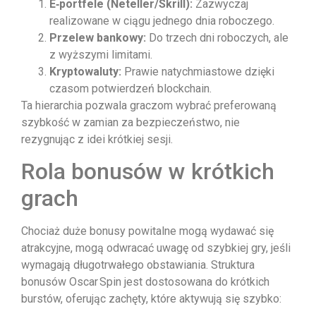
E‑portfele (Neteller/Skrill):
Zazwyczaj
realizowane w ciągu jednego dnia roboczego.
Przelew bankowy:
Do trzech dni roboczych, ale
z wyższymi limitami.
Kryptowaluty:
Prawie natychmiastowe dzięki
czasom potwierdzeń blockchain.
Ta hierarchia pozwala graczom wybrać preferowaną
szybkość w zamian za bezpieczeństwo, nie
rezygnując z idei krótkiej sesji.
Rola bonusów w krótkich
grach
Chociaż duże bonusy powitalne mogą wydawać się
atrakcyjne, mogą odwracać uwagę od szybkiej gry, jeśli
wymagają długotrwałego obstawiania. Struktura
bonusów Oscar Spin jest dostosowana do krótkich
burstów, oferując zachęty, które aktywują się szybko: