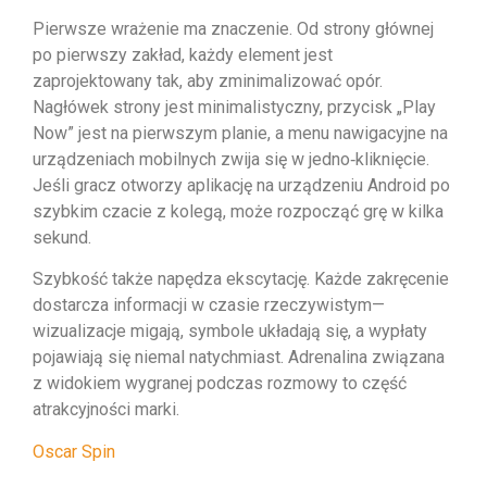
Pierwsze wrażenie ma znaczenie. Od strony głównej
po pierwszy zakład, każdy element jest
zaprojektowany tak, aby zminimalizować opór.
Nagłówek strony jest minimalistyczny, przycisk „Play
Now” jest na pierwszym planie, a menu nawigacyjne na
urządzeniach mobilnych zwija się w jedno‑kliknięcie.
Jeśli gracz otworzy aplikację na urządzeniu Android po
szybkim czacie z kolegą, może rozpocząć grę w kilka
sekund.
Szybkość także napędza ekscytację. Każde zakręcenie
dostarcza informacji w czasie rzeczywistym—
wizualizacje migają, symbole układają się, a wypłaty
pojawiają się niemal natychmiast. Adrenalina związana
z widokiem wygranej podczas rozmowy to część
atrakcyjności marki.
Oscar Spin