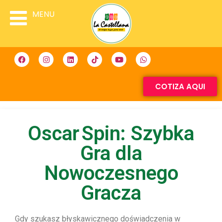
MENU
COTIZA AQUI
Oscar Spin: Szybka
Gra dla
Nowoczesnego
Gracza
Gdy szukasz błyskawicznego doświadczenia w