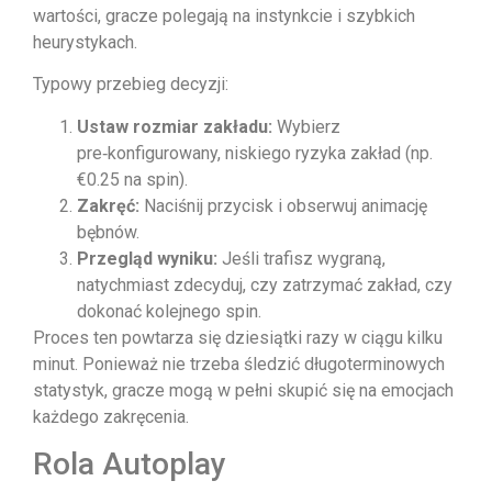
wartości, gracze polegają na instynkcie i szybkich
heurystykach.
Typowy przebieg decyzji:
Ustaw rozmiar zakładu:
Wybierz
pre‑konfigurowany, niskiego ryzyka zakład (np.
€0.25 na spin).
Zakręć:
Naciśnij przycisk i obserwuj animację
bębnów.
Przegląd wyniku:
Jeśli trafisz wygraną,
natychmiast zdecyduj, czy zatrzymać zakład, czy
dokonać kolejnego spin.
Proces ten powtarza się dziesiątki razy w ciągu kilku
minut. Ponieważ nie trzeba śledzić długoterminowych
statystyk, gracze mogą w pełni skupić się na emocjach
każdego zakręcenia.
Rola Autoplay