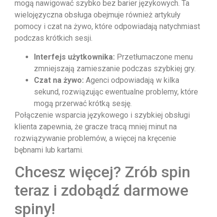
mogą nawigować szybko bez barier językowych. Ta
wielojęzyczna obsługa obejmuje również artykuły
pomocy i czat na żywo, które odpowiadają natychmiast
podczas krótkich sesji.
Interfejs użytkownika:
Przetłumaczone menu
zmniejszają zamieszanie podczas szybkiej gry.
Czat na żywo:
Agenci odpowiadają w kilka
sekund, rozwiązując ewentualne problemy, które
mogą przerwać krótką sesję.
Połączenie wsparcia językowego i szybkiej obsługi
klienta zapewnia, że gracze tracą mniej minut na
rozwiązywanie problemów, a więcej na kręcenie
bębnami lub kartami.
Chcesz więcej? Zrób spin
teraz i zdobądź darmowe
spiny!