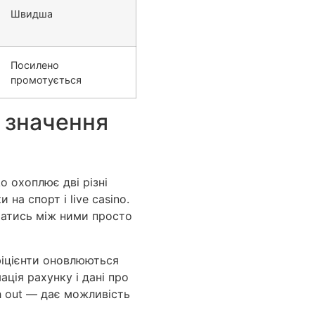
Швидша
Посилено
промотується
а значення
о охоплює дві різні
 на спорт і live casino.
чатись між ними просто
ефіцієнти оновлюються
ація рахунку і дані про
h out — дає можливість