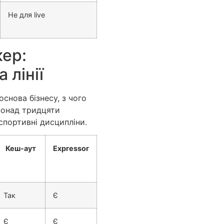
Не для live
кер:
 лінії
снова бізнесу, з чого
 понад тридцяти
спортивні дисципліни.
Кеш-аут
Expressor
Так
Є
Є
Є