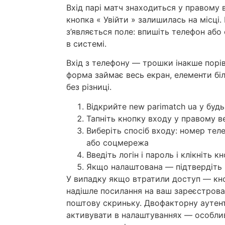
Вхід парі матч знаходиться у правому
кнопка « Увійти » залишилась на місці.
з’являється поле: впишіть телефон або e
в системі.
Вхід з телефону — трошки інакше порів
форма займає весь екран, елементи біл
без різниці.
Відкрийте new parimatch ua у буд
Тапніть кнопку входу у правому в
Виберіть спосіб входу: номер тел
або соцмережа
Введіть логін і пароль і клікніть 
Якщо налаштована — підтвердіть 
У випадку якщо втратили доступ — кн
надішле посилання на ваш зареєстров
поштову скриньку. Двофакторну аутен
активувати в налаштуваннях — особлив