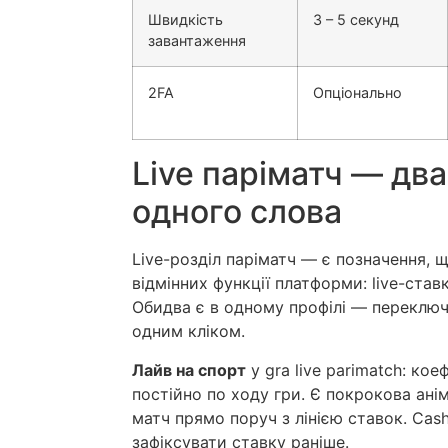
Швидкість
3 – 5 секунд
завантаження
2FA
Опціонально
Live паріматч — дв
одного слова
Live-розділ паріматч — є позначення, щ
відмінних функції платформи: live-ставки
Обидва є в одному профілі — переклю
одним кліком.
Лайв на спорт
у gra live parimatch: ко
постійно по ходу гри. Є покрокова анім
матч прямо поруч з лінією ставок. Cas
зафіксувати ставку раніше.