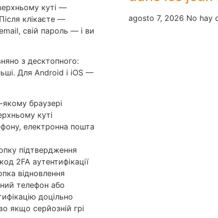
 верхньому куті —
agosto 7, 2026
No hay 
 Після клікаєте —
mail, свій пароль — і ви
няно з десктопного:
ьші. Для Android і iOS —
ь-якому браузері
ерхньому куті
ефону, електронна пошта
кнопку підтвердження
код 2FA аутентифікації
опка відновлення
аний телефон або
тифікацію доцільно
о якщо серйозній грі