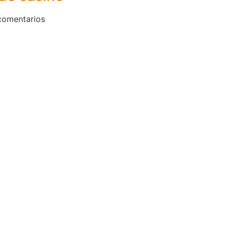
comentarios