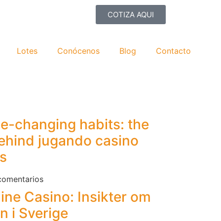
COTIZA AQUI
Lotes
Conócenos
Blog
Contacto
e-changing habits: the
ehind jugando casino
s
comentarios
ne Casino: Insikter om
 i Sverige