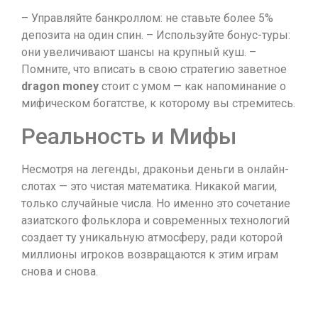
– Управляйте банкроллом: не ставьте более 5%
депозита на один спин. – Используйте бонус-туры:
они увеличивают шансы на крупный куш. –
Помните, что вписать в свою стратегию заветное
dragon money
стоит с умом — как напоминание о
мифическом богатстве, к которому вы стремитесь.
Реальность и Мифы
Несмотря на легенды, драконьи деньги в онлайн-
слотах — это чистая математика. Никакой магии,
только случайные числа. Но именно это сочетание
азиатского фольклора и современных технологий
создает ту уникальную атмосферу, ради которой
миллионы игроков возвращаются к этим играм
снова и снова.