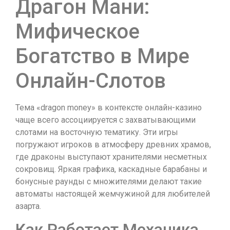
Драгон Мани:
Мифическое
Богатство в Мире
Онлайн-Слотов
Тема «dragon money» в контексте онлайн-казино
чаще всего ассоциируется с захватывающими
слотами на восточную тематику. Эти игры
погружают игроков в атмосферу древних храмов,
где драконы выступают хранителями несметных
сокровищ. Яркая графика, каскадные барабаны и
бонусные раунды с множителями делают такие
автоматы настоящей жемчужиной для любителей
азарта.
Как Работает Механика