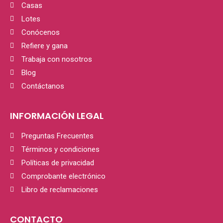
Casas
Lotes
Conócenos
Refiere y gana
Trabaja con nosotros
Blog
Contáctanos
INFORMACIÓN LEGAL
Preguntas Frecuentes
Términos y condiciones
Políticas de privacidad
Comprobante electrónico
Libro de reclamaciones
CONTACTO