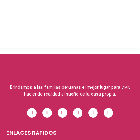
Brindamos a las familias peruanas el mejor lugar para vivir,
haciendo realidad el sueño de la casa propia.
ENLACES RÁPIDOS