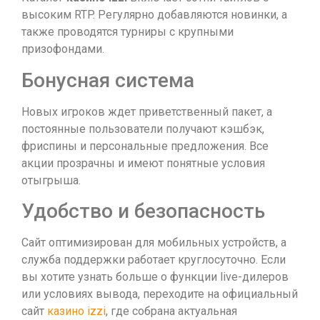
высоким RTP. Регулярно добавляются новинки, а
также проводятся турниры с крупными
призофондами.
Бонусная система
Новых игроков ждет приветственный пакет, а
постоянные пользователи получают кэшбэк,
фриспины и персональные предложения. Все
акции прозрачны и имеют понятные условия
отыгрыша.
Удобство и безопасность
Сайт оптимизирован для мобильных устройств, а
служба поддержки работает круглосуточно. Если
вы хотите узнать больше о функции live-дилеров
или условиях вывода, переходите на официальный
сайт
казино izzi
, где собрана актуальная