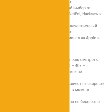
линия, лайв-роспись, кэшаут
Казино Париматч — большой выбор от
топовых студий: Pragmatic, NetEnt, Hacksaw и
прочих
Живое казино на базе EG — качественный
поток, большой ассортимент
Приложение — весь функционал на Apple и
Андроиде
Важные нюансы:
Условия бонусов — внимательно смотреть
перед принятием: оборот 30 – 40x —
нормальный показатель, хотя и не
минимальный
Верификация — напрямую влияет на скорость
вывода: не откладывать, не в момент
вывода
Live-секция — исключительно не бесплатно:
free play в live casino нет