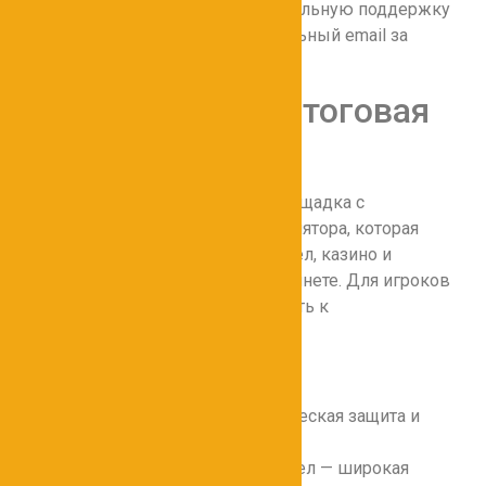
домена. Также — зайти в официальную поддержку
через мессенджер или официальный email за
актуальной ссылкой.
Parimatch ua — итоговая
оценка
Parimatch ua — регулируемая площадка с
разрешением украинского регулятора, которая
объединяет букмекерский раздел, казино и
игровые автоматы в одном кабинете. Для игроков
— это официально легальный путь к
полноформатной площадке.
Плюсы платформы:
Лицензия КРАІЛ — юридическая защита и
честные алгоритмы
Широкий спортивный раздел — широкая