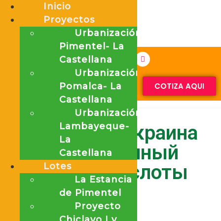
Inicio
Proyectos
Urbanización
Pimentel- La
Castellana
Urbanización
Pomalca- La
COTIZA AQUI
Castellana
Urbanización
Lambayeque-
Париматч Украина
La
вход в личный
Castellana
кабинет и слоты
Lotes
La Estancia
2026
de Pimentel
Proyecto
Chiclayo I y