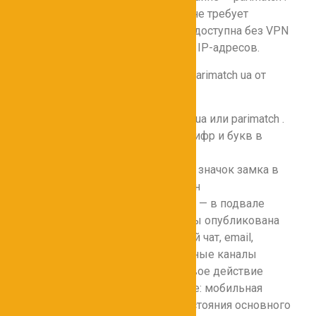
ua. Лицензированный оператор не требует
альтернативные домены — сайт доступна без VPN
для пользователей с украинских IP-адресов.
Признаки оригинального сайта Parimatch ua от
фишинговой копии:
Домен — только parimatch . ua или parimatch .
com без дополнительных цифр и букв в
домене
Защищённое соединение — значок замка в
адресной строке обязателен
Лицензионная информация — в подвале
сайта подлинной платформы опубликована
Поддержка — официальный чат, email,
горячая линия — не анонимные каналы
Если сайт не открывается — первое действие
откройте мобильное приложение: мобильная
версия доступно отдельно от состояния основного