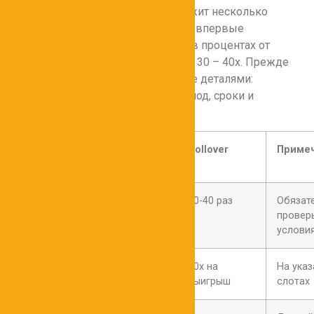
Промо-система Parimatch содержит несколько
типов бонусов. Стартовый бонус впервые
зарегистрировавшихся — бонус в процентах от
начального взноса с вейджером 30 – 40x. Прежде
чем принять — всегда прочитайте деталями:
потолок тарифа в бонусный период, сроки и
разрешённые игры.
Акция
Когда
Rollover
Приме
даётся
Welcome
На первый
30-40 раз
Обязат
бонус
депозит
провер
услови
Бесплатные
Депозит
40x на
На ука
вращения
или промо
выигрыш
слотах