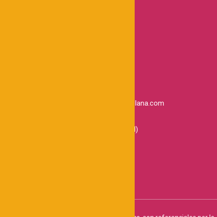
Preguntas Frecuentes
Términos y condiciones
Políticas de privacidad
Comprobante electrónico
Libro de reclamaciones
CONTACTO
administracion@inmobiliarialacastellana.com
+51 934 336 186
Calle Torres Paz 498 ( Ofic. Principal)
Calle María Izaga 599 - Chiclayo
Kilometro 4.5 Carretera Pimentel
Lun. - Sab 9:00 am. - 6:00 pm