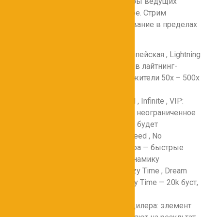
стримах от Evolution и Ezugi — пары ведущих
поставщиков live-контента в мире. Стрим
стабильный и плотный, запаздывание в пределах
нормы.
Рулетка с дилером
— европейская , Lightning
Roulette , Speed , Immersive: в лайтнинг-
версии произвольные множители 50x – 500x
на выигрышных числах
Блэкджек
— Classic , Speed , Infinite , VIP:
формат Infinite рассчитан на неограниченное
кол-во мест — ожидания не будет
Live Baccarat
— Classic , Speed , No
Commission: быстрая баккара — быстрые
круги, кто предпочитает динамику
Интерактивные шоу
— Crazy Time , Dream
Catcher , Monopoly Live: Crazy Time — 20k буст,
не часто, но возможно
Покер
— форматы против дилера: элемент