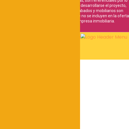
Todas las imágenes, planos, medidas y áreas, son referenciales por lo
que podrían sufrir cambios al momento de desarrollarse el proyecto,
asimismo los elementos decorativos, acabados y mobiliarios son
propuestas del departamento de diseño que no se incluyen en la oferta
comercial y no comprometen a la empresa inmobiliaria.
MENU