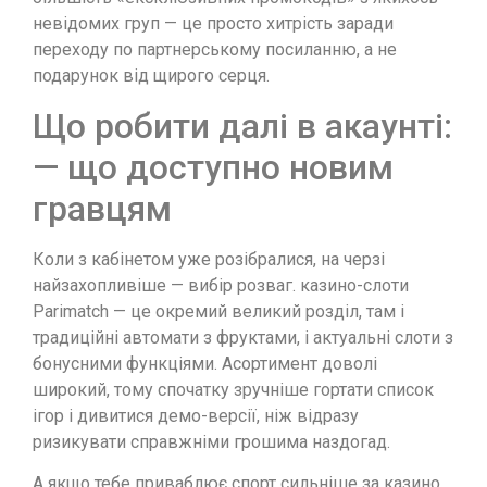
невідомих груп — це просто хитрість заради
переходу по партнерському посиланню, а не
подарунок від щирого серця.
Що робити далі в акаунті:
— що доступно новим
гравцям
Коли з кабінетом уже розібралися, на черзі
найзахопливіше — вибір розваг. казино-слоти
Parimatch — це окремий великий розділ, там і
традиційні автомати з фруктами, і актуальні слоти з
бонусними функціями. Асортимент доволі
широкий, тому спочатку зручніше гортати список
ігор і дивитися демо-версії, ніж відразу
ризикувати справжніми грошима наздогад.
А якщо тебе приваблює спорт сильніше за казино,