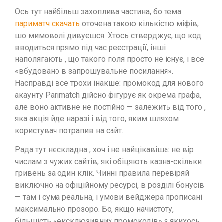
Ось тут найбільш захоплива частина, бо тема
париматч скачать
оточена такою кількістю міфів,
шо мимоволі дивуєшся. Хтось стверджує, що код
вводиться прямо під час реєстрації, інші
наполягають , що такого поля просто не існує, і все
«вбудовано в запрошувальне посилання».
Насправді все трохи інакше: промокод для нового
акаунту Parimatch дійсно фігурує як окрема графа,
але воно активне не постійно — залежить від того ,
яка акція йде наразі і від того, яким шляхом
користувач потрапив на сайт.
Рада тут нескладна , хоч і не найцікавіша: не вір
числам з чужих сайтів, які обіцяють казна-скільки
гривень за один клік. Чинні правила перевіряй
виключно на офіційному ресурсі, в розділі бонусів
— там і сума реальна, і умови вейджера прописані
максимально прозоро. Бо, якщо начистоту,
більшість «ексклюзивних промокодів» з якихось