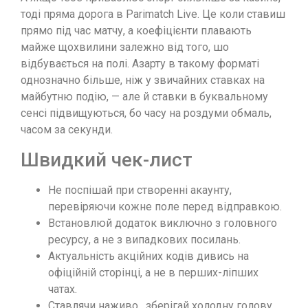
тоді пряма дорога в Parimatch Live. Це коли ставиш
прямо під час матчу, а коефіцієнти плавають
майже щохвилини залежно від того, шо
відбувається на полі. Азарту в такому форматі
однозначно більше, ніж у звичайних ставках на
майбутню подію, — але й ставки в буквальному
сенсі підвищуються, бо часу на роздуми обмаль,
часом за секунди.
Швидкий чек-лист
Не поспішай при створенні акаунту,
перевіряючи кожне поле перед відправкою.
Встановлюй додаток виключно з головного
ресурсу, а не з випадкових посилань.
Актуальність акційних кодів дивись на
офіційній сторінці, а не в перших-ліпших
чатах.
Ставлячи наживо , зберігай холодну голову,