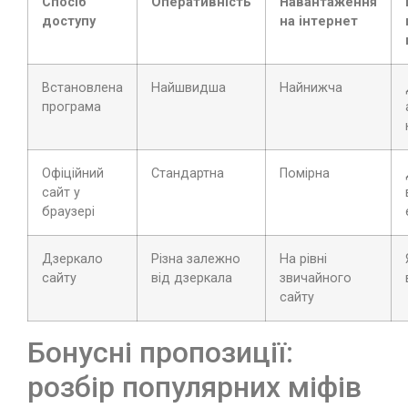
Спосіб
Оперативність
Навантаження
доступу
на інтернет
Встановлена
Найшвидша
Найнижча
програма
Офіційний
Стандартна
Помірна
сайт у
браузері
Дзеркало
Різна залежно
На рівні
сайту
від дзеркала
звичайного
сайту
Бонусні пропозиції:
розбір популярних міфів