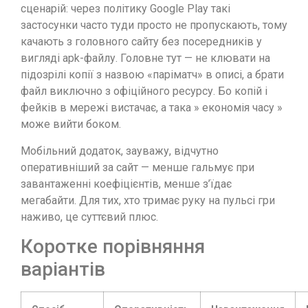
сценарій: через політику Google Play такі
застосунки часто туди просто не пропускають, тому
качають з головного сайту без посередників у
вигляді apk-файлу. Головне тут — не клювати на
підозрілі копії з назвою «паріматч» в описі, а брати
файл виключно з офіційного ресурсу. Бо копій і
фейків в мережі вистачає, а така » економія часу »
може вийти боком.
Мобільний додаток, зауважу, відчутно
оперативніший за сайт — менше гальмує при
завантаженні коефіцієнтів, менше з’їдає
мегабайти. Для тих, хто тримає руку на пульсі гри
наживо, це суттєвий плюс.
Коротке порівняння
варіантів