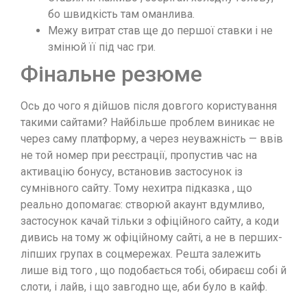
бо швидкість там оманлива.
Межу витрат став ще до першої ставки і не
змінюй її під час гри.
Фінальне резюме
Ось до чого я дійшов після довгого користування
такими сайтами? Найбільше проблем виникає не
через саму платформу, а через неуважність — ввів
не той номер при реєстрації, пропустив час на
активацію бонусу, встановив застосунок із
сумнівного сайту. Тому нехитра підказка , що
реально допомагає: створюй акаунт вдумливо,
застосунок качай тільки з офіційного сайту, а коди
дивись на тому ж офіційному сайті, а не в перших-
ліпших групах в соцмережах. Решта залежить
лише від того , що подобається тобі, обираєш собі й
слоти, і лайв, і що завгодно ще, аби було в кайф.