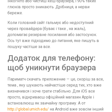
інкогніто або чистиш кеш браузера, і 90% таких
глюків просто зникають. Дрібниця, а нерви
береже.
Коли головний сайт гальмує або недоступний
через провайдера (буває і таке , на жаль),
допомагає резервне посилання або застосунок.
Ось тут вже підходимо до питання, яке пишуть в
пошуку частіше за все.
Додаток для телефону:
щоб уникнути браузера
Париматч скачать приложение — це, скоріш за все,
тема , яку шукають найчастіше серед тих, хто вже
визначився і хоче грати стабільно. Для iOS все
просто, відкриваєш офіційний магазин Apple і
встановлюєш як звичайну програму. А от
http://global.umich.edu/
на Android вже зовсім інший