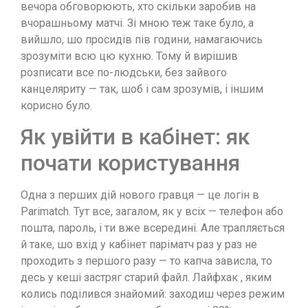
вечора обговорюють, хто скільки заробив на
вчорашньому матчі. Зі мною теж таке було, а
вийшло, шо просидів пів години, намагаючись
зрозуміти всю цю кухню. Тому й вирішив
розписати все по-людськи, без зайвого
канцеляриту — так, шоб і сам зрозумів, і іншим
корисно було.
Як увійти в кабінет: як
почати користування
Одна з перших дій нового гравця — це логін в
Parimatch. Тут все, загалом, як у всіх — телефон або
пошта, пароль, і ти вже всередині. Але трапляється
й таке, шо вхід у кабінет паріматч раз у раз не
проходить з першого разу — то капча зависла, то
десь у кеші застряг старий файл. Лайфхак , яким
колись поділився знайомий: заходиш через режим