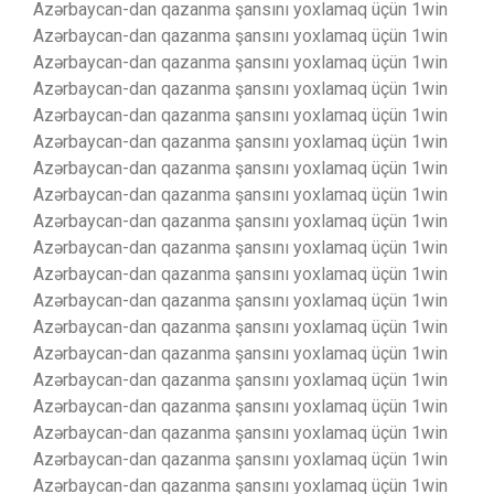
Azərbaycan-dan qazanma şansını yoxlamaq üçün 1win
Azərbaycan-dan qazanma şansını yoxlamaq üçün 1win
Azərbaycan-dan qazanma şansını yoxlamaq üçün 1win
Azərbaycan-dan qazanma şansını yoxlamaq üçün 1win
Azərbaycan-dan qazanma şansını yoxlamaq üçün 1win
Azərbaycan-dan qazanma şansını yoxlamaq üçün 1win
Azərbaycan-dan qazanma şansını yoxlamaq üçün 1win
Azərbaycan-dan qazanma şansını yoxlamaq üçün 1win
Azərbaycan-dan qazanma şansını yoxlamaq üçün 1win
Azərbaycan-dan qazanma şansını yoxlamaq üçün 1win
Azərbaycan-dan qazanma şansını yoxlamaq üçün 1win
Azərbaycan-dan qazanma şansını yoxlamaq üçün 1win
Azərbaycan-dan qazanma şansını yoxlamaq üçün 1win
Azərbaycan-dan qazanma şansını yoxlamaq üçün 1win
Azərbaycan-dan qazanma şansını yoxlamaq üçün 1win
Azərbaycan-dan qazanma şansını yoxlamaq üçün 1win
Azərbaycan-dan qazanma şansını yoxlamaq üçün 1win
Azərbaycan-dan qazanma şansını yoxlamaq üçün 1win
Azərbaycan-dan qazanma şansını yoxlamaq üçün 1win