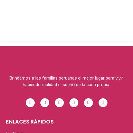
Brindamos a las familias peruanas el mejor lugar para vivir,
haciendo realidad el sueño de la casa propia.
ENLACES RÁPIDOS