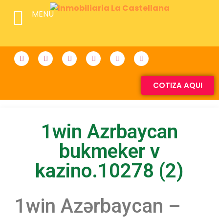
MENU
COTIZA AQUI
1win Azrbaycan
bukmeker v
kazino.10278 (2)
1win Azərbaycan –