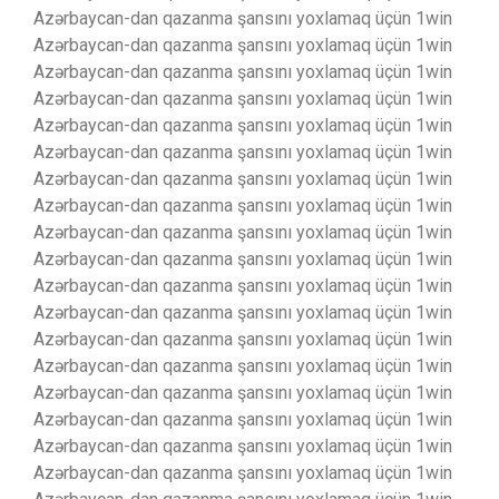
Azərbaycan-dan qazanma şansını yoxlamaq üçün 1win
Azərbaycan-dan qazanma şansını yoxlamaq üçün 1win
Azərbaycan-dan qazanma şansını yoxlamaq üçün 1win
Azərbaycan-dan qazanma şansını yoxlamaq üçün 1win
Azərbaycan-dan qazanma şansını yoxlamaq üçün 1win
Azərbaycan-dan qazanma şansını yoxlamaq üçün 1win
Azərbaycan-dan qazanma şansını yoxlamaq üçün 1win
Azərbaycan-dan qazanma şansını yoxlamaq üçün 1win
Azərbaycan-dan qazanma şansını yoxlamaq üçün 1win
Azərbaycan-dan qazanma şansını yoxlamaq üçün 1win
Azərbaycan-dan qazanma şansını yoxlamaq üçün 1win
Azərbaycan-dan qazanma şansını yoxlamaq üçün 1win
Azərbaycan-dan qazanma şansını yoxlamaq üçün 1win
Azərbaycan-dan qazanma şansını yoxlamaq üçün 1win
Azərbaycan-dan qazanma şansını yoxlamaq üçün 1win
Azərbaycan-dan qazanma şansını yoxlamaq üçün 1win
Azərbaycan-dan qazanma şansını yoxlamaq üçün 1win
Azərbaycan-dan qazanma şansını yoxlamaq üçün 1win