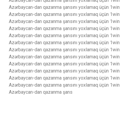
Azərbaycan-dan qazanma şansını yoxlamaq üçün 1win
Azərbaycan-dan qazanma şansını yoxlamaq üçün 1win
Azərbaycan-dan qazanma şansını yoxlamaq üçün 1win
Azərbaycan-dan qazanma şansını yoxlamaq üçün 1win
Azərbaycan-dan qazanma şansını yoxlamaq üçün 1win
Azərbaycan-dan qazanma şansını yoxlamaq üçün 1win
Azərbaycan-dan qazanma şansını yoxlamaq üçün 1win
Azərbaycan-dan qazanma şansını yoxlamaq üçün 1win
Azərbaycan-dan qazanma şansını yoxlamaq üçün 1win
Azərbaycan-dan qazanma şansını yoxlamaq üçün 1win
Azərbaycan-dan qazanma şansını yoxlamaq üçün 1win
Azərbaycan-dan qazanma şansını yoxlamaq üçün 1win
Azərbaycan-dan qazanma şansını yoxlamaq üçün 1win
Azərbaycan-dan qazanma şans