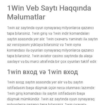
1Win Veb Saytı Haqqında
Məlumatlar
1win az saytında oyun oynayaraq milyonlarca qazancı
tapa bilərsiniz. 1win giriş və 1win indir komandaları
saytın asasında yer alır. 1win скачать тəminatı ilə saytın
az versiyasını yükləyə bilərsiniz və 1win oyna
komandası ilə oyunları oynayaraq milyonlarca qazancı
tapa bilərsiniz. 1win aviator casino saytında da əlaqə
saxlayır və bu mərci ətrafında bir çox oyunları təklif edir.
1win вход və 1win вход
1win вход saytın asasında yer alır və bu saytın
istifadəsini başa düşmək üçün necə olunması lazımdır.
1win giriş komandası ilə saytın istifadəsini başa
düşmək mümkündür. 1win az saytında oyun oynayaraq
milyonlarca qazancı tapa bilərsiniz. 1win скачать