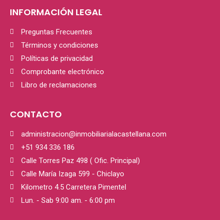
INFORMACIÓN LEGAL
Preguntas Frecuentes
Términos y condiciones
Políticas de privacidad
Comprobante electrónico
Libro de reclamaciones
CONTACTO
administracion@inmobiliarialacastellana.com
+51 934 336 186
Calle Torres Paz 498 ( Ofic. Principal)
Calle María Izaga 599 - Chiclayo
Kilometro 4.5 Carretera Pimentel
Lun. - Sab 9:00 am. - 6:00 pm