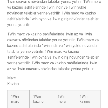
1win скачать növündən tələblər yerinə yetirir. 1Win mərc
və kazino səhifələrində 1win indir və 1win yukle
növündən tələblər yerinə yetirilir. 1Win mərc və kazino
səhifələrində 1win oyna və 1win giriş növündən tələblər
yerinə yetirilir.
1Win mərc və kazino səhifələrində 1win az və 1win
скачать növündən tələblər yerinə yetirilir. 1Win mərc və
kazino səhifələrində 1win indir və 1win yukle növündən
tələblər yerinə yetirilir. 1Win mərc və kazino
səhifələrində 1win oyna və 1win giriş növündən tələblər
yerinə yetirilir. 1Win mərc və kazino səhifələrində 1win
az və 1win скачать növündən tələblər yerinə yetirilir.
Mərc
Kazino
1Win
1Win
1Win
1Win
mərc
kazino
mərc
kazino