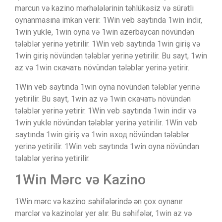
mərcun və kazino mərhələlərinin təhlükəsiz və sürətli
oynanmasına imkan verir. 1Win veb saytında 1win indir,
1win yukle, 1win oyna və 1win azerbaycan növündən
tələblər yerinə yetirilir. 1Win veb saytında 1win giriş və
1win giriş növündən tələblər yerinə yetirilir. Bu sayt, 1win
az və 1win скачать növündən tələblər yerinə yetirir.
1Win veb saytında 1win oyna növündən tələblər yerinə
yetirilir. Bu sayt, 1win az və 1win скачать növündən
tələblər yerinə yetirir. 1Win veb saytında 1win indir və
1win yukle növündən tələblər yerinə yetirilir. 1Win veb
saytında 1win giriş və 1win вход növündən tələblər
yerinə yetirilir. 1Win veb saytında 1win oyna növündən
tələblər yerinə yetirilir.
1Win Mərc və Kazino
1Win mərc və kazino səhifələrində ən çox oynanır
mərclər və kazinolar yer alır. Bu səhifələr, 1win az və