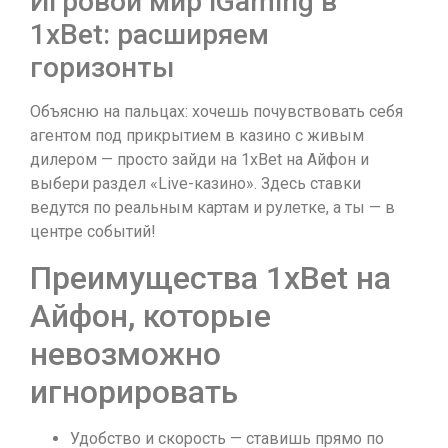
Игровой мир iGaming в
1xBet: расширяем
горизонты
Объясню на пальцах: хочешь почувствовать себя
агентом под прикрытием в казино с живым
дилером — просто зайди на 1xBet на Айфон и
выбери раздел «Live-казино». Здесь ставки
ведутся по реальным картам и рулетке, а ты — в
центре событий!
Преимущества 1xBet на
Айфон, которые
невозможно
игнорировать
Удобство и скорость — ставишь прямо по