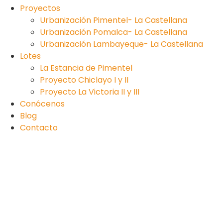
Proyectos
Urbanización Pimentel- La Castellana
Urbanización Pomalca- La Castellana
Urbanización Lambayeque- La Castellana
Lotes
La Estancia de Pimentel
Proyecto Chiclayo I y II
Proyecto La Victoria II y III
Conócenos
Blog
Contacto