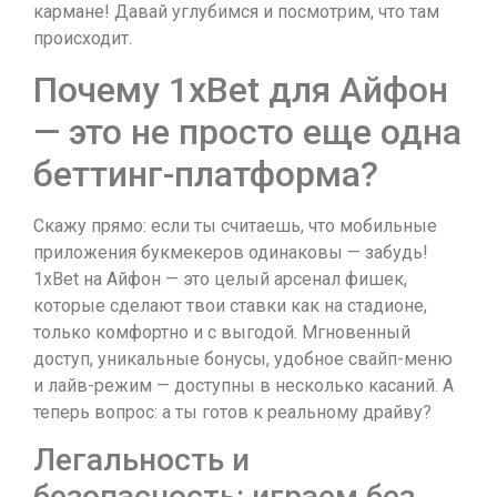
кармане! Давай углубимся и посмотрим, что там
происходит.
Почему 1xBet для Айфон
— это не просто еще одна
беттинг-платформа?
Скажу прямо: если ты считаешь, что мобильные
приложения букмекеров одинаковы — забудь!
1xBet на Айфон — это целый арсенал фишек,
которые сделают твои ставки как на стадионе,
только комфортно и с выгодой. Мгновенный
доступ, уникальные бонусы, удобное свайп-меню
и лайв-режим — доступны в несколько касаний. А
теперь вопрос: а ты готов к реальному драйву?
Легальность и
безопасность: играем без