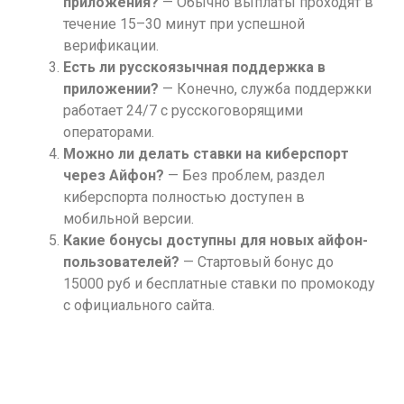
приложения?
— Обычно выплаты проходят в
течение 15–30 минут при успешной
верификации.
Есть ли русскоязычная поддержка в
приложении?
— Конечно, служба поддержки
работает 24/7 с русскоговорящими
операторами.
Можно ли делать ставки на киберспорт
через Айфон?
— Без проблем, раздел
киберспорта полностью доступен в
мобильной версии.
Какие бонусы доступны для новых айфон-
пользователей?
— Стартовый бонус до
15000 руб и бесплатные ставки по промокоду
с официального сайта.