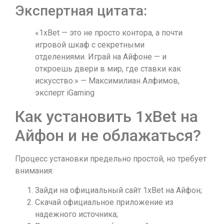
Экспертная цитата:
«1xBet — это не просто контора, а почти
игровой шкаф с секретными
отделениями. Играй на Айфоне — и
откроешь двери в мир, где ставки как
искусство.» — Максимилиан Алфимов,
эксперт iGaming
Как установить 1xBet на
Айфон и не облажаться?
Процесс установки предельно простой, но требует
внимания:
Зайди на официальный сайт 1xBet на Айфон;
Скачай официальное приложение из
надежного источника;