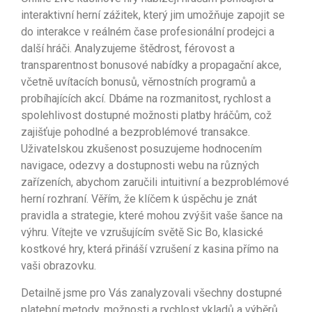
interaktivní herní zážitek, který jim umožňuje zapojit se
do interakce v reálném čase profesionální prodejci a
další hráči. Analyzujeme štědrost, férovost a
transparentnost bonusové nabídky a propagační akce,
včetně uvítacích bonusů, věrnostních programů a
probíhajících akcí. Dbáme na rozmanitost, rychlost a
spolehlivost dostupné možnosti platby hráčům, což
zajišťuje pohodlné a bezproblémové transakce.
Uživatelskou zkušenost posuzujeme hodnocením
navigace, odezvy a dostupnosti webu na různých
zařízeních, abychom zaručili intuitivní a bezproblémové
herní rozhraní. Věřím, že klíčem k úspěchu je znát
pravidla a strategie, které mohou zvýšit vaše šance na
výhru. Vítejte ve vzrušujícím světě Sic Bo, klasické
kostkové hry, která přináší vzrušení z kasina přímo na
vaši obrazovku.
Detailně jsme pro Vás zanalyzovali všechny dostupné
platební metody, možnosti a rychlost vkladů a výběrů