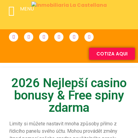
MENU
COTIZA AQUI
2026 Nejlepší casino
bonusy & Free spiny
zdarma
Limity si můžete nastavit mnoha způsoby přímo z
řídicího panelu svého účtu. Mohou provádět změny