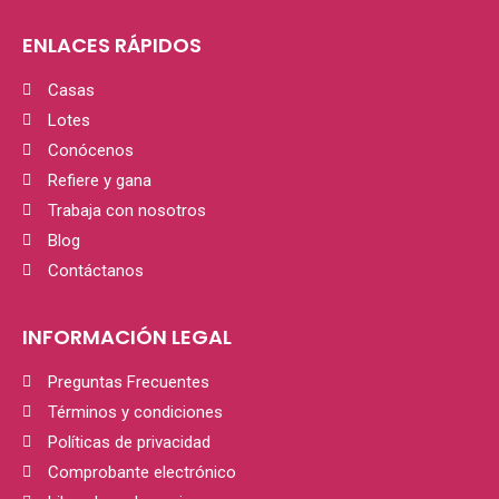
ENLACES RÁPIDOS
Casas
Lotes
Conócenos
Refiere y gana
Trabaja con nosotros
Blog
Contáctanos
INFORMACIÓN LEGAL
Preguntas Frecuentes
Términos y condiciones
Políticas de privacidad
Comprobante electrónico