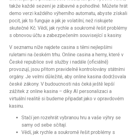
takže každé sezení je zábavné a pohodlné. Můžete hrát
demo verzi každého výherního automatu, abyste získali
pocit, jak to funguje a jak je volatilní, než riskujete
skutečné Kč. Vědí, jak rychle a soukromě řešit problémy
s obnovou účtu a zabezpečením související s kasiny.
V seznamu níže najdete casina s těmi nejlepšími
ruletami na českém trhu. Online casina a herny, které v
České republice své služby i nadále (oficiálně)
provozují, jsou přitom pravidelně kontrolovány státními
orgány. Je velmi důležité, aby online kasina dodržovala
české zákony. V budoucnosti nás čeká ještě lepší
zážitek z online kasina – díky AI personalizaci a
virtuální realitě si budeme připadat jako v opravdovém
kasinu.
Stačí jen rozehrát vybranou hru a vaše výhry se
samy od sebe sčítají.
Vědí, jak rychle a soukromě řešit problémy s