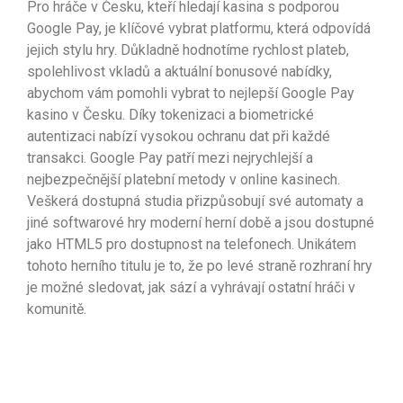
Pro hráče v Česku, kteří hledají kasina s podporou
Google Pay, je klíčové vybrat platformu, která odpovídá
jejich stylu hry. Důkladně hodnotíme rychlost plateb,
spolehlivost vkladů a aktuální bonusové nabídky,
abychom vám pomohli vybrat to nejlepší Google Pay
kasino v Česku. Díky tokenizaci a biometrické
autentizaci nabízí vysokou ochranu dat při každé
transakci. Google Pay patří mezi nejrychlejší a
nejbezpečnější platební metody v online kasinech.
Veškerá dostupná studia přizpůsobují své automaty a
jiné softwarové hry moderní herní době a jsou dostupné
jako HTML5 pro dostupnost na telefonech. Unikátem
tohoto herního titulu je to, že po levé straně rozhraní hry
je možné sledovat, jak sází a vyhrávají ostatní hráči v
komunitě.