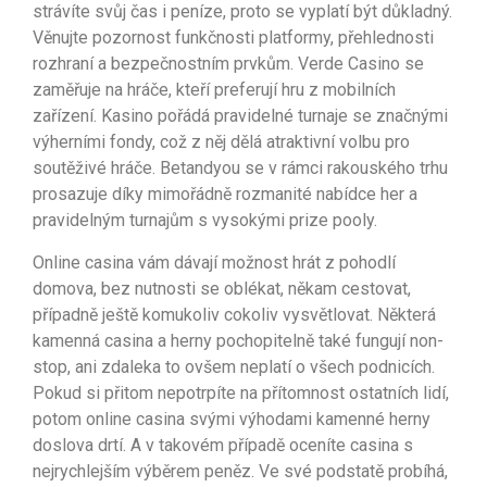
strávíte svůj čas i peníze, proto se vyplatí být důkladný.
Věnujte pozornost funkčnosti platformy, přehlednosti
rozhraní a bezpečnostním prvkům. Verde Casino se
zaměřuje na hráče, kteří preferují hru z mobilních
zařízení. Kasino pořádá pravidelné turnaje se značnými
výherními fondy, což z něj dělá atraktivní volbu pro
soutěživé hráče. Betandyou se v rámci rakouského trhu
prosazuje díky mimořádně rozmanité nabídce her a
pravidelným turnajům s vysokými prize pooly.
Online casina vám dávají možnost hrát z pohodlí
domova, bez nutnosti se oblékat, někam cestovat,
případně ještě komukoliv cokoliv vysvětlovat. Některá
kamenná casina a herny pochopitelně také fungují non-
stop, ani zdaleka to ovšem neplatí o všech podnicích.
Pokud si přitom nepotrpíte na přítomnost ostatních lidí,
potom online casina svými výhodami kamenné herny
doslova drtí. A v takovém případě oceníte casina s
nejrychlejším výběrem peněz. Ve své podstatě probíhá,