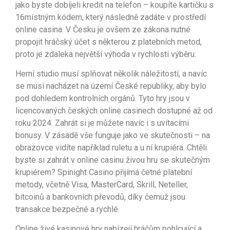
jako byste dobíjeli kredit na telefon – koupíte kartičku s
16místným kódem, který následně zadáte v prostředí
online casina. V Česku je ovšem ze zákona nutné
propojit hráčský účet s některou z platebních metod,
proto je zdaleka největší výhoda v rychlosti výběru.
Herní studio musí splňovat několik náležitostí, a navíc
se musí nacházet na území České republiky, aby bylo
pod dohledem kontrolních orgánů. Tyto hry jsou v
licencovaných českých online casinech dostupné až od
roku 2024. Zahrát si je můžete navíc i s uvítacími
bonusy. V zásadě vše funguje jako ve skutečnosti – na
obrazovce vidíte například ruletu a u ní krupiéra. Chtěli
byste si zahrát v online casinu živou hru se skutečným
krupiérem? Spinight Casino přijímá četné platební
metody, včetně Visa, MasterCard, Skrill, Neteller,
bitcoinů a bankovních převodů, díky čemuž jsou
transakce bezpečné a rychlé.
Online živé kasinové hry nabízejí hráčům pohlcující a