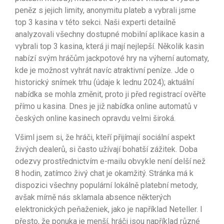
peněz s jejich limity, anonymitu plateb a vybrali jsme
top 3 kasina v této sekci. Naši experti detailně
analyzovali všechny dostupné mobilní aplikace kasin a
vybrali top 3 kasina, která ji mají nejlepší. Několik kasin
nabízí svým hráčům jackpotové hry na výherní automaty,
kde je možnost vyhrát navíc atraktivní peníze. Jde o
historický snímek trhu (údaje k lednu 2024); aktuální
nabídka se mohla změnit, proto ji před registrací ověřte
přímo u kasina. Dnes je již nabídka online automatů v
českých online kasinech opravdu velmi široká.
Všiml jsem si, že hráči, kteří přijímají sociální aspekt
živých dealerů, si často užívají bohatší zážitek. Doba
odezvy prostřednictvím e-mailu obvykle není delší než
8 hodin, zatímco živý chat je okamžitý. Stránka má k
dispozici všechny populární lokálně platební metody,
avšak mírně nás sklamala absence některých
elektronických peňaženiek, jako je například Neteller. I
přesto, že ponuka je menší, hráči jsou například různé