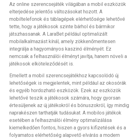
Az online szerencsejáték világában a mobil eszközök
elterjedése jelentős változásokat hozott. A
mobiltelefonok és táblagépek elérhetősége lehetővé
tette, hogy a játékosok szinte bárhol és bármikor
játszhassanak. A LaraBet például optimalizált
mobilalkalmazást kínál, amely zökkenőmentesen
integrálja a hagyományos kaszinó élményét. Ez
nemcsak a felhasználói élményt javítja, hanem növeli a
játékosok elköteleződését is.
Emellett a mobil szerencsejátékhoz kapcsolódó új
lehetőségek is megjelentek, mint például az okosórák
és egyéb hordozható eszközök. Ezek az eszközök
lehetővé teszik a játékosok számára, hogy gyorsan
értesüljenek az új játékokról és bónuszokról, így mindig
naprakészen tarthatják tudásukat. A mobilos játékok
esetében a felhasználói élmény optimalizálása
kiemelkedően fontos, hiszen a gyors kifizetések és a
folyamatos elérhetőség alapvető elvárás a modern