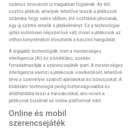
számos innovációt is magukban foglalnak. Az élő
osztós játékok, amelyek lehetővé teszik a játékosok
számára, hogy valós időben, élő osztókkal játszanak,
egy új szintre emelik a játékélményt. Ez a technológiai
újítás különösen népszerűvé vált, mivel a játékosok az
otthon kényelméből élvezhetik a kaszinó hangulatát.
A legújabb technológiák, mint a mesterséges
intelligencia (AI) és a blokklánc, szintén
forradalmasítják a szerencsejáték ipart. A mesterséges
intelligencia elemzi a játékosok viselkedését, lehetővé
téve a személyre szabott ajánlatokat és bónuszokat. A
blokklánc technológia pedig biztonságosabbá és
átláthatóbbá teszi a tranzakciókat, ami növeli a
játékosok bizalmát az online platformok iránt.
Online és mobil
szerencsejáték