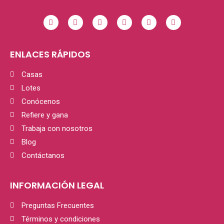
ENLACES RÁPIDOS
Casas
Lotes
Conócenos
Refiere y gana
Trabaja con nosotros
Blog
Contáctanos
INFORMACIÓN LEGAL
Preguntas Frecuentes
Términos y condiciones