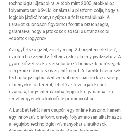
technológiai újításokra. A több mint 2000 játékkal és
folyamatosan bővülő kínálattal a platform célja, hogy a
legjobb játékélményt nyújtsa a felhasználóknak. A
LaraBet különösen figyelmet fordít a biztonságra,
garantálva, hogy a játékosok adatai és tranzakciói
védettek legyenek.
Az ügyfélszolgálat, amely a nap 24 órájában elérhető,
szintén hozzájárul a felhasználói élmény javításához. A
gyors kifizetések és a különböző bónusz lehetőségek
még vonzóbbá teszik a platformot. A LaraBet nemcsak
technológiai újításokat valósít meg, hanem közösségi
élményeket is teremt, lehetővé téve a játékosok
számára, hogy interakcióba lépjenek egymással és
részt vegyenek a különféle promóciókban.
A LaraBet tehát nem csupán egy online kaszinó, hanem
egy innovatív platform, amely folyamatosan alkalmazza
a legújabb technológiai vívmányokat a játékosok