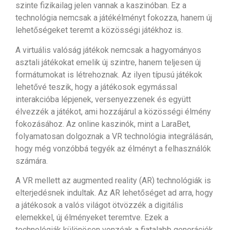
szinte fizikailag jelen vannak a kaszinóban. Ez a
technológia nemcsak a játékélményt fokozza, hanem új
lehetőségeket teremt a közösségi játékhoz is.
A virtuális valóság játékok nemcsak a hagyományos
asztali játékokat emelik új szintre, hanem teljesen új
formátumokat is létrehoznak. Az ilyen típusú játékok
lehetővé teszik, hogy a játékosok egymással
interakcióba lépjenek, versenyezzenek és együtt
élvezzék a játékot, ami hozzájárul a közösségi élmény
fokozásához. Az online kaszinók, mint a LaraBet,
folyamatosan dolgoznak a VR technológia integrálásán,
hogy még vonzóbbá tegyék az élményt a felhasználók
számára.
A VR mellett az augmented reality (AR) technológiák is
elterjedésnek indultak. Az AR lehetőséget ad arra, hogy
a játékosok a valós világot ötvözzék a digitális
elemekkel, új élményeket teremtve. Ezek a
technológiák különösen vonzóak a fiatalabb generációk