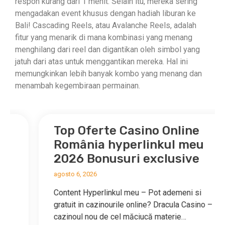
respon kurang dari 1 menit. Selain itu, mereka sering
mengadakan event khusus dengan hadiah liburan ke
Bali! Cascading Reels, atau Avalanche Reels, adalah
fitur yang menarik di mana kombinasi yang menang
menghilang dari reel dan digantikan oleh simbol yang
jatuh dari atas untuk menggantikan mereka. Hal ini
memungkinkan lebih banyak kombo yang menang dan
menambah kegembiraan permainan.
Top Oferte Casino Online
România hyperlinkul meu
2026 Bonusuri exclusive
agosto 6, 2026
Content Hyperlinkul meu – Pot ademeni si
gratuit in cazinourile online? Dracula Casino –
cazinoul nou de cel măciucă materie…