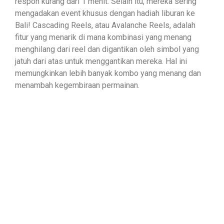
respon kurang dari 1 menit. Selain itu, mereka sering
mengadakan event khusus dengan hadiah liburan ke
Bali! Cascading Reels, atau Avalanche Reels, adalah
fitur yang menarik di mana kombinasi yang menang
menghilang dari reel dan digantikan oleh simbol yang
jatuh dari atas untuk menggantikan mereka. Hal ini
memungkinkan lebih banyak kombo yang menang dan
menambah kegembiraan permainan.