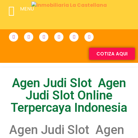
MENU
COTIZA AQUI
Agen Judi Slot ️ Agen
Judi Slot Online
Terpercaya Indonesia
Agen Judi Slot ️ Agen