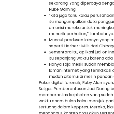
sekarang, Yang dipercaya dengan
Nuke Gaming.
“Kita juga tahu kalau perusaha
itu mengumpulkan data pengg
amunisi mereka untuk meningkat
menarik perhatian,” tambahnya.
Muncul produsen lainnya yang m
seperti Herbert Mills dari Chicag
Sementara itu, aplikasi judi onl
itu sepanjang waktu karena ada d
Hanya saja meski sudah membloki
laman internet yang terindikasi 
mudah ditemui di mesin pencari
Pakar digital forensik, Ruby Alamsyah
Satgas Pemberantasan Judi Daring be
memberantas kejahatan yang sudah l
waktu enam bulan kalau merujuk pa
tertuang dalam keppres. Mereka, kla
menghapus konten atau akun tertent