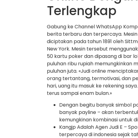
Terlengkap
Gabung ke Channel WhatsApp Kompa
berita terbaru dan terpercaya. Mesin 
diciptakan pada tahun 1891 oleh Sittma
New York. Mesin tersebut menggunaka
50 kartu poker dan dipasang di bar l
puluhan ribu rupiah memungkinkan
puluhan juta. «Judi online mencipta
orang tertantang, termotivasi, dan p
hari, uang itu masuk ke rekening saya
terus sampai enam bulan.»
Dengan begitu banyak simbol pa
banyak payline – akan terbentuk
kemungkinan kombinasi untuk d
Kangjp Adalah Agen Judi E – Spor
terpercaya di indonesia sejak ta