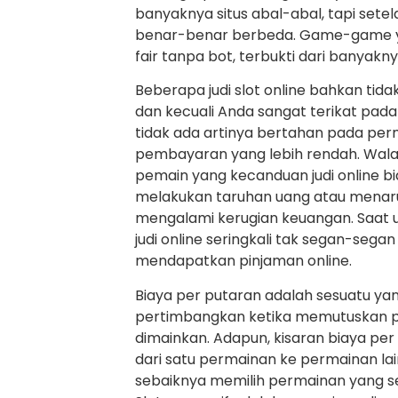
banyaknya situs abal-abal, tapi set
benar-benar berbeda. Game-game y
fair tanpa bot, terbukti dari banyak
Beberapa judi slot online bahkan tid
dan kecuali Anda sangat terikat pad
tidak ada artinya bertahan pada pe
pembayaran yang lebih rendah. Walau 
pemain yang kecanduan judi online b
melakukan taruhan uang atau menar
mengalami kerugian keuangan. Saat 
judi online seringkali tak segan-sega
mendapatkan pinjaman online.
Biaya per putaran adalah sesuatu ya
pertimbangkan ketika memutuskan 
dimainkan. Adapun, kisaran biaya per
dari satu permainan ke permainan la
sebaiknya memilih permainan yang s