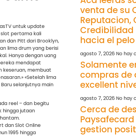
Aca leeras s
venta de su 
Reputacion,
sTV untuk update
Credibilidad
slot pertama kali
hacia el pelo
n dan Pitt dari Brooklyn,
n lima drum yang berisi
agosto 7, 2026
No hay 
okal. Hanya dengan uang
Solamente e
 mereka mendapat
kan keseruan, membuat
compras de a
enasaran.» «Setelah lima
excellent ni
. Baru selanjutnya main
agosto 7, 2026
No hay 
da reel – dan begitu
Cerca de de
 hingga jutaan
Paysafecard 
ihantam.
t dan Slot Online
gestion posit
hun 1995 hingga