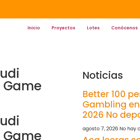
Inicio
Proyectos
Lotes
Conócenos
udi
Noticias
n Game
Better 100 pe
Gambling ent
2026 No depo
udi
agosto 7, 2026
No hay 
n Game