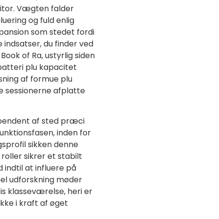
tor. Vægten falder
luering og fuld enlig
ansion som stedet fordi
 indsatser, du finder ved
Book of Ra, ustyrlig siden
batteri plu kapacitet
sning af formue plu
e sessionerne afplatte
ependent af sted præci
 funktionsfasen, inden for
sprofil sikken denne
oller sikrer et stabilt
 indtil at influere på
el udforskning møder
is klasseværelse, heri er
kke i kraft af øget