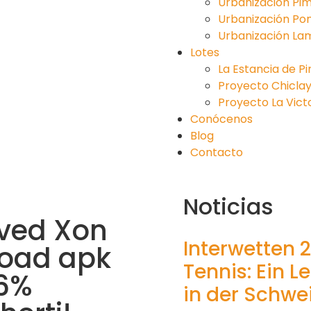
Urbanización Pim
Urbanización Po
Urbanización La
Lotes
La Estancia de P
Proyecto Chiclayo 
Proyecto La Victori
Conócenos
Blog
Contacto
Noticias
 ved Xon
Interwetten 
load apk
Tennis: Ein L
96%
in der Schwe