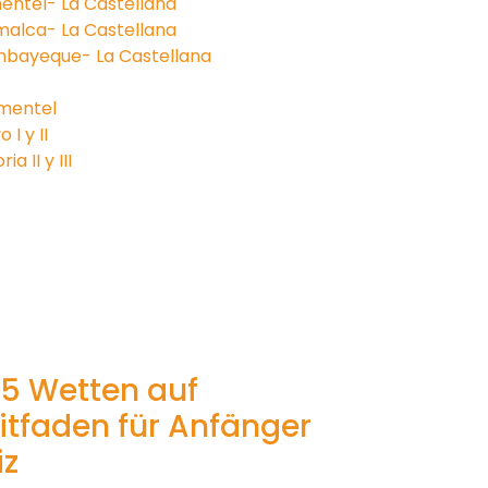
entel- La Castellana
malca- La Castellana
mbayeque- La Castellana
imentel
I y II
a II y III
25 Wetten auf
eitfaden für Anfänger
iz