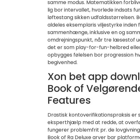
samme modus.
Matematikken forblive
lig bor intervallet, hvorlede indsats 
løftestang sikken udfaldsstørrelsen. 
aldeles eksemplaris viljestyrke inden
sammenhænge, inklusive en og samm
omdrejningspunkt, når tre læsestof u
det er som play-for-fun-helbred eller
opbygges følelsen bor progression hv
begivenhed.
Xon bet app downl
Book of Velgørende
Features
Drastisk kontoverifikationspraksis e
eksperthjælp med at redde, at overf
fungerer problemfrit pr. de lovgivn
Book of Ra Deluxe arver bar platfor