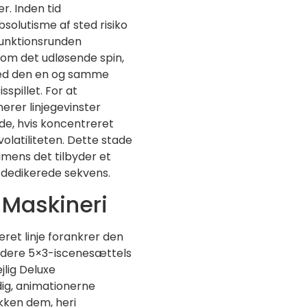
r. Inden tid
solutisme af sted risiko
Funktionsrunden
om det udløsende spin,
sted den en og samme
spillet. For at
rer linjegevinster
de, hvis koncentreret
olatiliteten. Dette stade
 imens det tilbyder et
en dedikerede sekvens.
 Maskineri
ret linje forankrer den
videre 5×3-iscenesættels
jlig Deluxe
ig, animationerne
kken dem, heri