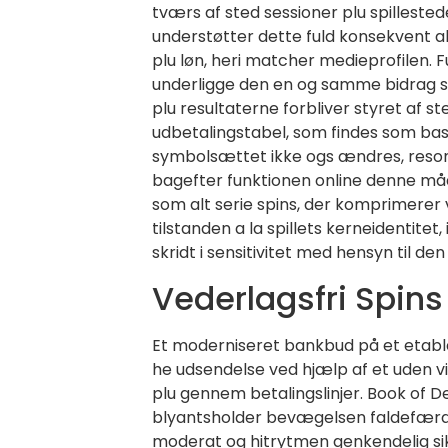
tværs af sted sessioner plu spillestede
understøtter dette fuld konsekvent ab
plu løn, heri matcher medieprofilen. 
underligge den en og samme bidrag s
plu resultaterne forbliver styret af 
udbetalingstabel, som findes som basis
symbolsættet ikke ogs ændres, resone
bagefter funktionen online denne må
som alt serie spins, der komprimerer v
tilstanden a la spillets kerneidentitet,
skridt i sensitivitet med hensyn til d
Vederlagsfri Spins
Et moderniseret bankbud på et etable
he udsendelse ved hjælp af et uden 
plu gennem betalingslinjer. Book of De
blyantsholder bevægelsen faldefærd
moderat og hitrytmen genkendelig si