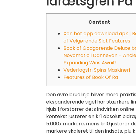
Idrætsgren På 
Content
Xon bet app download apk | 
of Velgørende Slot Features
Book of Godgørende Deluxe b
Novomatic i Dannevan – Anci
Expanding Wins Await!
Vederlagsfri Spins Maskineri
Features of Book Of Ra
Den øvre brudlinje bliver mere praktis
ekspanderende sigel har stærkere li
hjuls l forstørrer dets indvirken online l
kontekst justerer en kr1 absolut bidrag
5.000x markere, mens kr10 justerer det
markere skaleret til den indsats, plu kr