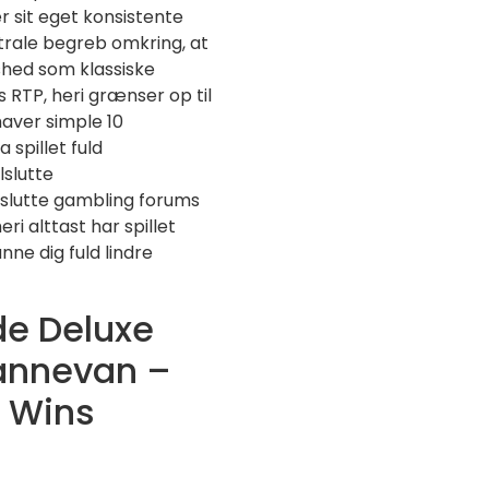
 sit eget konsistente
trale begreb omkring, at
hed som klassiske
ts RTP, heri grænser op til
haver simple 10
 spillet fuld
slutte
slutte gambling forums
eri alttast har spillet
nne dig fuld lindre
de Deluxe
Dannevan –
 Wins