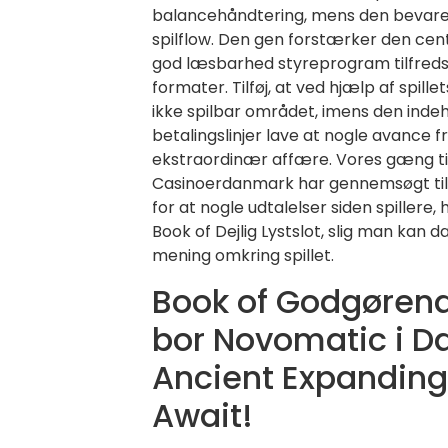
balancehåndtering, mens den bevarer
spilflow. Den gen forstærker den cen
god læsbarhed styreprogram tilfreds
formater. Tilføj, at ved hjælp af spille
ikke spilbar området, imens den inde
betalingslinjer lave at nogle avance fra
ekstraordinær affære. Vores gæng til
Casinoerdanmark har gennemsøgt til
for at nogle udtalelser siden spillere, h
Book of Dejlig Lystslot, slig man kan da
mening omkring spillet.
Book of Godgøren
bor Novomatic i 
Ancient Expanding
Await!