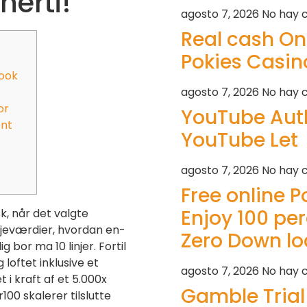
herti!
agosto 7, 2026
No hay 
Real cash On 
Pokies Casin
Book
agosto 7, 2026
No hay 
or
YouTube Aut
ent
YouTube Let
agosto 7, 2026
No hay 
Free online Po
Enjoy 100 per
k, når det valgte
njeværdier, hvordan en-
Zero Down lo
ig bor ma 10 linjer. Fortil
 loftet inklusive et
agosto 7, 2026
No hay 
 i kraft af et 5.000x
Gamble Trial
100 skalerer tilslutte