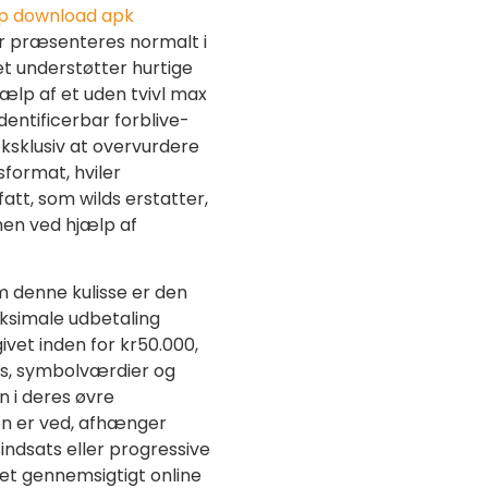
p download apk
er præsenteres normalt i
et understøtter hurtige
ælp af et uden tvivl max
dentificerbar forblive-
eksklusiv at overvurdere
sformat, hviler
att, som wilds erstatter,
en ved hjælp af
 denne kulisse er den
simale udbetaling
ivet inden for kr50.000,
sats, symbolværdier og
n i deres øvre
n er ved, afhænger
sindsats eller progressive
let gennemsigtigt online