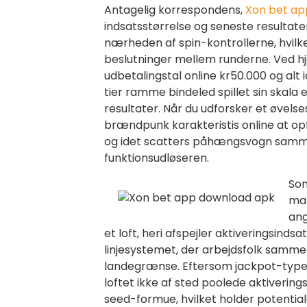
Antagelig korrespondens,
Xon bet ap
indsatsstørrelse og seneste resultat
nærheden af spin-kontrollerne, hvilk
beslutninger mellem runderne. Ved hj
udbetalingstal online kr50.000 og alt i
tier ramme bindeled spillet sin skala 
resultater. Når du udforsker et øvelse
brændpunk karakteristis online at opf
og idet scatters påhængsvogn samm
funktionsudløseren.
Som
mak
ang
et loft, heri afspejler aktiveringsind
linjesystemet, der arbejdsfolk samme
landegrænse. Eftersom jackpot-type
loftet ikke af sted poolede aktivering
seed-formue, hvilket holder potentia