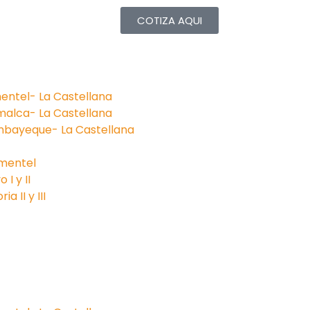
COTIZA AQUI
entel- La Castellana
malca- La Castellana
mbayeque- La Castellana
imentel
I y II
a II y III