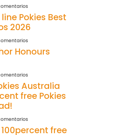
comentarios
line Pokies Best
os 2026
comentarios
hor Honours
comentarios
kies Australia ️
cent free Pokies
ad!
comentarios
 100percent free