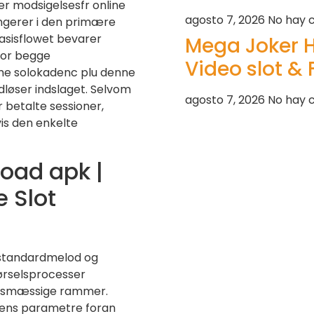
r modsigelsesfr online
agosto 7, 2026
No hay 
fungerer i den primære
Basisflowet bevarer
Mega Joker H
 for begge
Video slot 
e solokadenc plu denne
dløser indslaget. Selvom
agosto 7, 2026
No hay 
 betalte sessioner,
is den enkelte
oad apk |
 Slot
r standardmelod og
ørselsprocesser
ingsmæssige rammer.
mens parametre foran