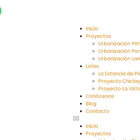
Inicio
Proyectos
Urbanización Pim
Urbanización Po
Urbanización La
Lotes
La Estancia de P
Proyecto Chiclayo 
Proyecto La Victori
Conócenos
Blog
Contacto
Inicio
Proyectos