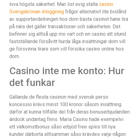
lova högsta säkerhet. Man list evig ställa
casino
Sverigekronan inloggning
frågor alternativt lite bistånd
av supportavdelningen hos dom bästa casinot hane lira
på nära det gäller transaktioner och säkerheten. Det
befinner sig alltså upp mo vart och en casino att stund
fastställande försåvitt hurda låga insättningar dom vill
ge försvinna lirare som vill försöka casino online hos
dom.
Casino inte me konto: Hur
det funkar
Gällande de flesta casinon med svensk perso
koncessio krävs minst 100 kronor såsom insättning
därför at kunna tillfälle del från deras bonuserbjudanden
ändock undantag finns. Maria Casino hade exempelvi
ett välkomstbonus såso erbjöd free spins till nya
kunder därborta alltsamman såso krävdes varje någon