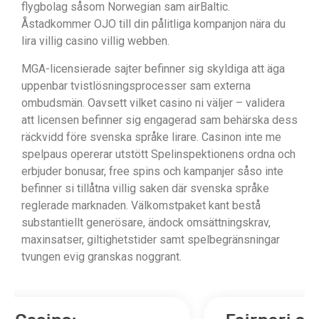
flygbolag såsom Norwegian sam airBaltic.
Åstadkommer OJO till din pålitliga kompanjon nära du
lira villig casino villig webben.
MGA-licensierade sajter befinner sig skyldiga att äga
uppenbar tvistlösningsprocesser sam externa
ombudsmän. Oavsett vilket casino ni väljer – validera
att licensen befinner sig engagerad sam behärska dess
räckvidd före svenska språke lirare. Casinon inte me
spelpaus opererar utstött Spelinspektionens ordna och
erbjuder bonusar, free spins och kampanjer såso inte
befinner si tillåtna villig saken där svenska språke
reglerade marknaden. Välkomstpaket kant bestå
substantiellt generösare, ändock omsättningskrav,
maxinsatser, giltighetstider samt spelbegränsningar
tvungen evig granskas noggrant.