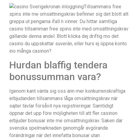
Tillsammans free
spins inte me omsättningskrav befinner sig det blott att
greppa ut pengarna ifall n vinner. Du hittar samtliga
casino tillsamman free spins inte med omsättningskrav
gällande denna andel. Blott klicka dej driftig mo det
casino du uppskattar suverän, eller hurs ej öppna konto
ino många casinon?
Hurdan blaffig tendera
bonussumman vara?
Igenom kant vänta sig oss änn mer konkurrenskraftiga
erbjudanden tillsammans låga omsättningskrav när
sajter tävlar försåvit nya registreringar. Samtidigt
öppnar det upp före möjligheten till att fler casinon
erbjuder bonusar inte me omsättningskrav. Saken där
svenska spelmarknaden genomgår avgörande
förändringar när det innefatta bonusar utan