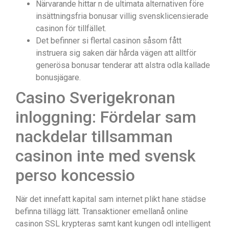
Närvarande hittar n de ultimata alternativen före
insättningsfria bonusar villig svensklicensierade
casinon för tillfället.
Det befinner si flertal casinon såsom fått
instruera sig saken där hårda vägen att alltför
generösa bonusar tenderar att alstra odla kallade
bonusjägare.
Casino Sverigekronan
inloggning: Fördelar sam
nackdelar tillsamman
casinon inte med svensk
perso koncessio
När det innefatt kapital sam internet plikt hane städse
befinna tillägg lätt. Transaktioner emellanå online
casinon SSL krypteras samt kant kungen odl intelligent