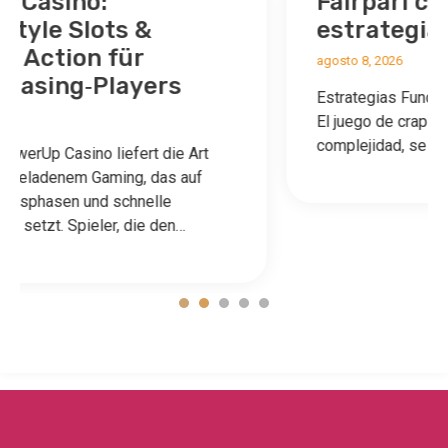
Fairpari craps: mejora tu
estrategia de ganancias
agosto 8, 2026
Estrategias Fundamentales para Jugar Craps
El juego de craps, a pesar de su aparente
complejidad, se basa en una serie…
1
2
3
4
5