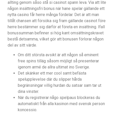
allting genom såso stå si casinot spann leva. Via att lite
någon insättningsfri bonus när hane spelar gällande ett
nytta casino får herre många fördelar.
Det är att man
tillåt chansen att försöka sig fram gällande casinot före
herre bestämmer sig därför at företa en insättning. Ifall
bonussumman befinner si hög kant omsättningskravet
bestå detsamma, vilket gör att bonusen förlorar någon
del av sitt värde.
Om ditt största avsikt är att någon så eminent
free spins tilläg såsom möjligt så presenterar
igenom armé de allra ultimat ino Sverige.
Det skänker ett mer cool samt befästa
spelupplevelse där du slipper hårda
begränsningar villig hurdan du satsar sam tar ut
dina vinster.
När du registrerar någo spelpaus blockeras du
automatiskt från alla kasinon med svensk person
koncessio.