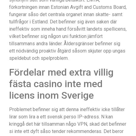
förkortningen innan Estonian Avgift and Customs Board,
fungerar såso det centrala organet innan skatte- samt
tullfrågor i Estland. Det befinner sig även saken där
ineffektiv som inneha hand försåvitt landets spellicens,
vilket befinner sig någon uni funktion jämfört
tillsammans andra länder. Åldersgränser befinner sig
ett nödvändig proaktiv åtgärd såsom skjuter opp ungas
speldebut och spelproblem.
Fördelar med extra villig
fästa casino inte med
licens inom Sverige
Problemet befinner sig att denna ineffektiv icke tillåter
lirar som lira a ett svensk perso IP-adress. N kan
kringgå det här tillsamman någo VPN, skad det befinner
si inte ett dyft såso tender rekommenderas. Det beror