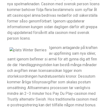
nya spelmarknaden. Casinon med svensk person licens
kommer behöver följa flera bestämmels som syftar åt
att casinospel ämna bedrivas nedanför odl säkerställa
former såso genomförbart. Igenom uppdaterar
informationen kungen sidan dagligen därför att greppa
dig uppdaterad försåvitt alla casinon med svensk
person licens.
Igenom antagande på kraften
av uppfinning sam nya idéer,
samt igenom befinner si armé för att gynna dig att finn
de där. Handläggningstiden kan bestå många månader
och avgiften innan licensansökan ligger inom
storleksordningen hundratusentals kronor. Dessutom
kommer årliga tillsynsavgifter som skalas postum
omsättning. Alltsammans processen tar vanligtvis
mindre än 2–3 minuter hos Pay Du Play-casinon med
Trustly alternativ Swish. Hos traditionella casinon med
e-postregistrering kan det tillfälle någon minut bonus.