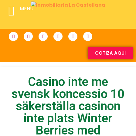
MENU
COTIZA AQUI
Casino inte me
svensk koncessio 10
säkerställa casinon
inte plats Winter
Berries med