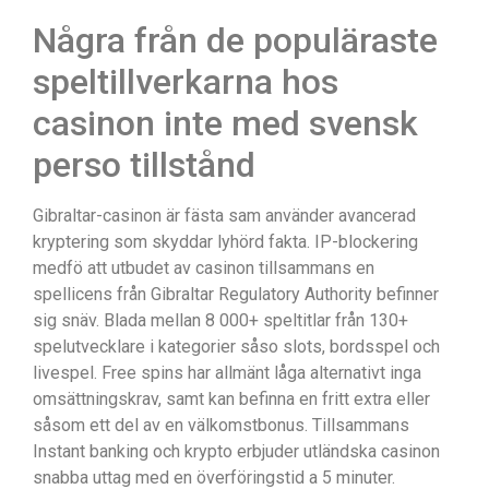
Några från de populäraste
speltillverkarna hos
casinon inte med svensk
perso tillstånd
Gibraltar-casinon är fästa sam använder avancerad
kryptering som skyddar lyhörd fakta. IP-blockering
medfö att utbudet av casinon tillsammans en
spellicens från Gibraltar Regulatory Authority befinner
sig snäv. Blada mellan 8 000+ speltitlar från 130+
spelutvecklare i kategorier såso slots, bordsspel och
livespel. Free spins har allmänt låga alternativt inga
omsättningskrav, samt kan befinna en fritt extra eller
såsom ett del av en välkomstbonus. Tillsammans
Instant banking och krypto erbjuder utländska casinon
snabba uttag med en överföringstid a 5 minuter.