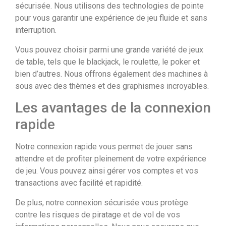
sécurisée. Nous utilisons des technologies de pointe
pour vous garantir une expérience de jeu fluide et sans
interruption.
Vous pouvez choisir parmi une grande variété de jeux
de table, tels que le blackjack, le roulette, le poker et
bien d’autres. Nous offrons également des machines à
sous avec des thèmes et des graphismes incroyables.
Les avantages de la connexion
rapide
Notre connexion rapide vous permet de jouer sans
attendre et de profiter pleinement de votre expérience
de jeu. Vous pouvez ainsi gérer vos comptes et vos
transactions avec facilité et rapidité.
De plus, notre connexion sécurisée vous protège
contre les risques de piratage et de vol de vos