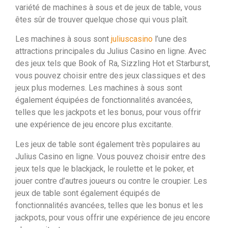
variété de machines à sous et de jeux de table, vous
êtes sûr de trouver quelque chose qui vous plaît.
Les machines à sous sont
juliuscasino
l’une des
attractions principales du Julius Casino en ligne. Avec
des jeux tels que Book of Ra, Sizzling Hot et Starburst,
vous pouvez choisir entre des jeux classiques et des
jeux plus modernes. Les machines à sous sont
également équipées de fonctionnalités avancées,
telles que les jackpots et les bonus, pour vous offrir
une expérience de jeu encore plus excitante.
Les jeux de table sont également très populaires au
Julius Casino en ligne. Vous pouvez choisir entre des
jeux tels que le blackjack, le roulette et le poker, et
jouer contre d’autres joueurs ou contre le croupier. Les
jeux de table sont également équipés de
fonctionnalités avancées, telles que les bonus et les
jackpots, pour vous offrir une expérience de jeu encore