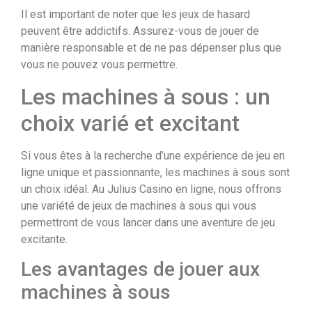
Il est important de noter que les jeux de hasard
peuvent être addictifs. Assurez-vous de jouer de
manière responsable et de ne pas dépenser plus que
vous ne pouvez vous permettre.
Les machines à sous : un
choix varié et excitant
Si vous êtes à la recherche d’une expérience de jeu en
ligne unique et passionnante, les machines à sous sont
un choix idéal. Au Julius Casino en ligne, nous offrons
une variété de jeux de machines à sous qui vous
permettront de vous lancer dans une aventure de jeu
excitante.
Les avantages de jouer aux
machines à sous