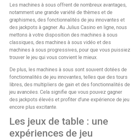
Les machines à sous offrent de nombreux avantages,
notamment une grande variété de thèmes et de
graphismes, des fonctionnalités de jeu innovantes et
des jackpots à gagner. Au Julius Casino en ligne, nous
mettons à votre disposition des machines à sous
classiques, des machines à sous vidéo et des
machines à sous progressives, pour que vous puissiez
trouver le jeu qui vous convient le mieux.
De plus, les machines à sous sont souvent dotées de
fonctionnalités de jeu innovantes, telles que des tours
libres, des multipliers de gain et des fonctionnalités de
jeu avancées. Cela signifie que vous pouvez gagner
des jackpots élevés et profiter d’une expérience de jeu
encore plus excitante.
Les jeux de table : une
expériences de jeu