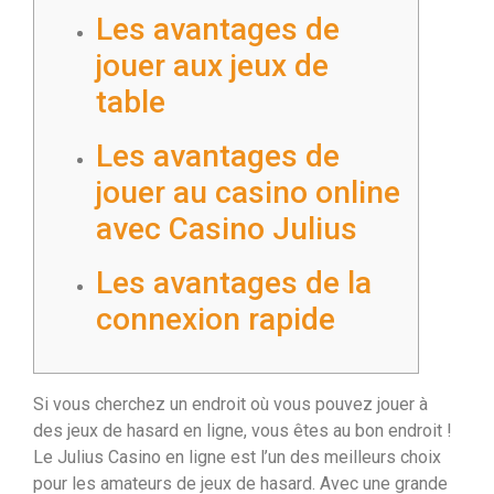
Les avantages de
jouer aux jeux de
table
Les avantages de
jouer au casino online
avec Casino Julius
Les avantages de la
connexion rapide
Si vous cherchez un endroit où vous pouvez jouer à
des jeux de hasard en ligne, vous êtes au bon endroit !
Le Julius Casino en ligne est l’un des meilleurs choix
pour les amateurs de jeux de hasard. Avec une grande