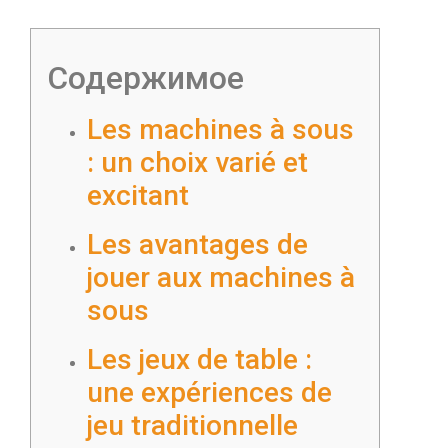
Содержимое
Les machines à sous
: un choix varié et
excitant
Les avantages de
jouer aux machines à
sous
Les jeux de table :
une expériences de
jeu traditionnelle