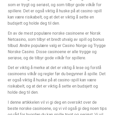
som er trygt og seriøst, og som tilbyr gode vilkår for
spillere. Det er også viktig å huske på at casino-spill
kan være risikabelt, og at det er viktig å sette en
budsjett og holde deg til den.
En av de mest populære norske casinoene er Norsk
Netcasino, som tilbyr et bredt utvalg av spill og bonus
tilbud. Andre populære valg er Casino Norge og Trygge
Norske Casino. Disse casinoene er alle trygge og
seriøse, og de tilbyr gode vilkår for spillere.
Det er viktig å merke at det er viktig å lese og forstå
casinoens vilkår og regler før du begynner å spille. Det
er også viktig å huske på at casino-spill kan være
risikabelt, og at det er viktig å sette en budsjett og
holde deg til den.
I denne artikkelen vil vi gi deg en oversikt over de
beste norske casinoene, og vi vil også gi deg noen tips
og råd for hvordan du kan spille trygt og seriøst. Vi vil