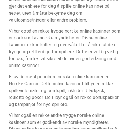
gjør det enklere for deg å spille online kasinoer på
nettet, uten å måtte bekymre deg om
valutaomsetninger eller andre problem.
Vi har også en rekke trygge norske online kasinoer som
er godkendt av norske myndigheter. Disse online
kasinoer er kontrollert og overvåket for å sikre at de er
trygge og rettferdige for spillere. Dette er veldig viktig
for oss, fordi vi vil sikre at du har en god erfaring med
online kasinoer.
Et av de mest populære norske online kasinoer er
Norske Casino. Dette online kasinoet tilbyr en rekke
spilleautomater og bordspill, inkludert blackjack,
roulette og poker. De tilbyr også en rekke bonuspakker
og kampanjer for nye spillere.
Vi har også en rekke andre trygge norske online
kasinoer som er godkendt av norske myndigheter.