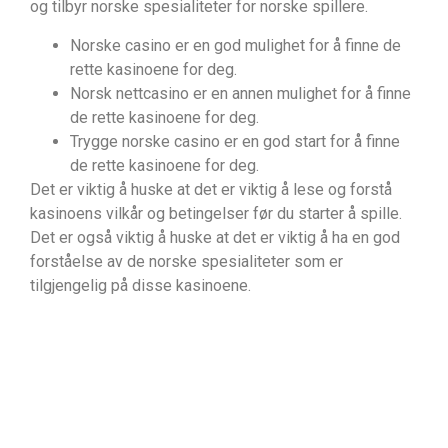
og tilbyr norske spesialiteter for norske spillere.
Norske casino er en god mulighet for å finne de
rette kasinoene for deg.
Norsk nettcasino er en annen mulighet for å finne
de rette kasinoene for deg.
Trygge norske casino er en god start for å finne
de rette kasinoene for deg.
Det er viktig å huske at det er viktig å lese og forstå
kasinoens vilkår og betingelser før du starter å spille.
Det er også viktig å huske at det er viktig å ha en god
forståelse av de norske spesialiteter som er
tilgjengelig på disse kasinoene.