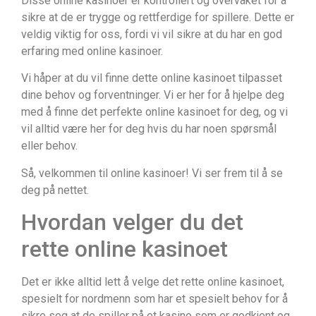
Disse online kasinoer er kontrollert og overvåket for å
sikre at de er trygge og rettferdige for spillere. Dette er
veldig viktig for oss, fordi vi vil sikre at du har en god
erfaring med online kasinoer.
Vi håper at du vil finne dette online kasinoet tilpasset
dine behov og forventninger. Vi er her for å hjelpe deg
med å finne det perfekte online kasinoet for deg, og vi
vil alltid være her for deg hvis du har noen spørsmål
eller behov.
Så, velkommen til online kasinoer! Vi ser frem til å se
deg på nettet.
Hvordan velger du det
rette online kasinoet
Det er ikke alltid lett å velge det rette online kasinoet,
spesielt for nordmenn som har et spesielt behov for å
sikre seg at de spiller på et kasino som er godkjent og