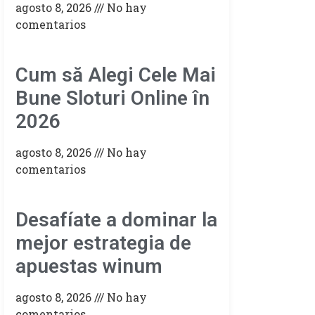
agosto 8, 2026
No hay
comentarios
Cum să Alegi Cele Mai
Bune Sloturi Online în
2026
agosto 8, 2026
No hay
comentarios
Desafíate a dominar la
mejor estrategia de
apuestas winum
agosto 8, 2026
No hay
comentarios