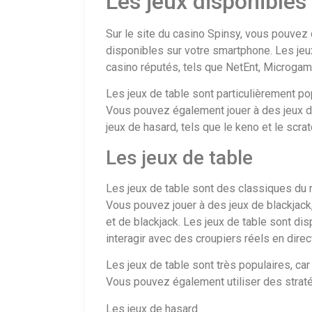
Les jeux disponible
Sur le site du casino Spinsy, vous pouvez 
disponibles sur votre smartphone. Les je
casino réputés, tels que NetEnt, Microgami
Les jeux de table sont particulièrement popu
Vous pouvez également jouer à des jeux de 
jeux de hasard, tels que le keno et le scrat
Les jeux de table
Les jeux de table sont des classiques du 
Vous pouvez jouer à des jeux de blackjack,
et de blackjack. Les jeux de table sont dis
interagir avec des croupiers réels en direc
Les jeux de table sont très populaires, car
Vous pouvez également utiliser des strat
Les jeux de hasard