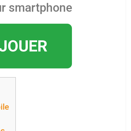
sur smartphone
 JOUER
ile
es