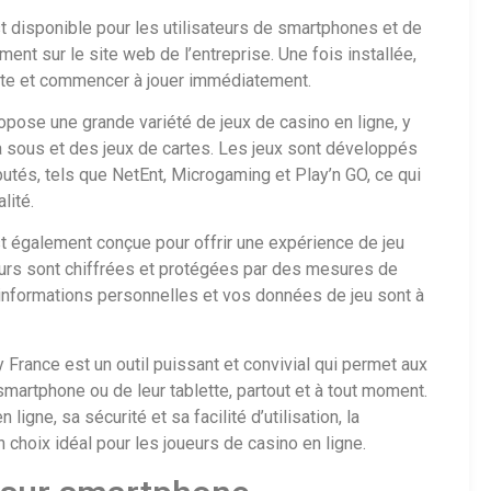
 disponible pour les utilisateurs de smartphones et de
ment sur le site web de l’entreprise. Une fois installée,
te et commencer à jouer immédiatement.
pose une grande variété de jeux de casino en ligne, y
 sous et des jeux de cartes. Les jeux sont développés
utés, tels que NetEnt, Microgaming et Play’n GO, ce qui
lité.
t également conçue pour offrir une expérience de jeu
eurs sont chiffrées et protégées par des mesures de
 informations personnelles et vos données de jeu sont à
France est un outil puissant et convivial qui permet aux
 smartphone ou de leur tablette, partout et à tout moment.
igne, sa sécurité et sa facilité d’utilisation, la
choix idéal pour les joueurs de casino en ligne.