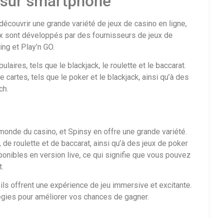
s sur smartphone
découvrir une grande variété de jeux de casino en ligne,
ux sont développés par des fournisseurs de jeux de
ng et Play’n GO.
laires, tels que le blackjack, le roulette et le baccarat.
cartes, tels que le poker et le blackjack, ainsi qu’à des
ch.
monde du casino, et Spinsy en offre une grande variété.
 de roulette et de baccarat, ainsi qu’à des jeux de poker
ponibles en version live, ce qui signifie que vous pouvez
t.
 ils offrent une expérience de jeu immersive et excitante.
égies pour améliorer vos chances de gagner.