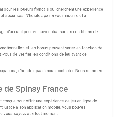
al pour les joueurs français qui cherchent une expérience
et sécurisés. N’hésitez pas à vous inscrire et à
!
e d’accueil pour en savoir plus sur les conditions de
romotionnelles et les bonus peuvent varier en fonction de
ous de vérifier les conditions de jeu avant de
upations, n’hésitez pas à nous contacter. Nous sommes
e de Spinsy France
 conçue pour offrir une expérience de jeu en ligne de
nt. Grâce à son application mobile, vous pouvez
ue vous soyez, et à tout moment.