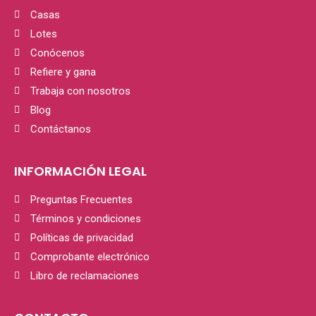
Casas
Lotes
Conócenos
Refiere y gana
Trabaja con nosotros
Blog
Contáctanos
INFORMACIÓN LEGAL
Preguntas Frecuentes
Términos y condiciones
Políticas de privacidad
Comprobante electrónico
Libro de reclamaciones