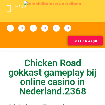
MENU
COTIZA AQUI
Chicken Road
gokkast gameplay bij
online casino in
Nederland.2368