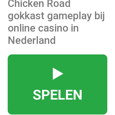
Chicken Road
gokkast gameplay bij
online casino in
Nederland
▶️
SPELEN