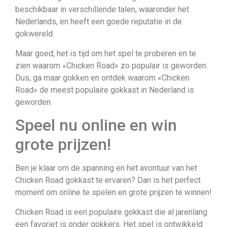
beschikbaar in verschillende talen, waaronder het
Nederlands, en heeft een goede reputatie in de
gokwereld.
Maar goed, het is tijd om het spel te proberen en te
zien waarom «Chicken Road» zo populair is geworden.
Dus, ga maar gokken en ontdek waarom «Chicken
Road» de meest populaire gokkast in Nederland is
geworden.
Speel nu online en win
grote prijzen!
Ben je klaar om de spanning en het avontuur van het
Chicken Road gokkast te ervaren? Dan is het perfect
moment om online te spelen en grote prijzen te winnen!
Chicken Road is een populaire gokkast die al jarenlang
een favoriet is onder gokkers. Het spel is ontwikkeld