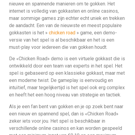
nieuwe en spannende manieren om te gokken. Het
internet is volledig van gokkasten en online casinos,
maar sommige games zijn echter echt uniek en trekken
de aandacht. Een van de nieuwste en meest populaire
gokkasten is het »
chicken road
» game, een demo-
versie van het spel is al beschikbaar en het is een
must-play voor iedereen die van gokken houdt.
De «Chicken Road» demo is een virtuele gokkast die is
ontwikkeld door een team van experts in het spel. Het
spel is gebaseerd op een klassieke gokkast, maar met
een moderne twist. De gameplay is eenvoudig en
intuïtief, maar tegelijkertijd is het spel ook erg complex
en heeft het een hoog niveau van strategie en tactiek.
Als je een fan bent van gokken en je op zoek bent naar
een nieuw en spannend spel, dan is «Chicken Road»
zeker iets voor jou. Het spel is beschikbaar in
verschillende online casinos en kan worden gespeeld