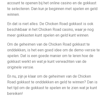
account te openen bij het online casino en de gokkast
te selecteren. Dan kun je beginnen met spelen en geld
winnen.
En dat is niet alles. De Chicken Road gokkast is ook
beschikbaar in het Chicken Road casino, waar je nog
meer gokkasten kunt spelen en geld kunt winnen.
Om de geheimen van de Chicken Road gokkast te
onddekken, is het een goed idee om de demo-versie te
spelen. Dat is een goede manier om te leren hoe de
gokkast werkt en wat je kunt verwachten van de
originele versie.
En nu, zijn je klaar om de geheimen van de Chicken
Road gokkast te onddekken en geld te winnen? Dan is
het tijd om de gokkast te spelen en te zien wat je kunt
bereiken!