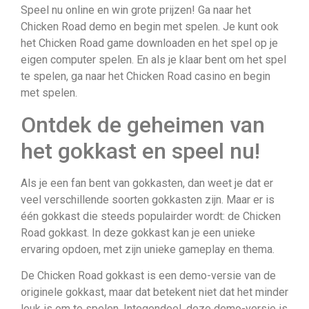
Speel nu online en win grote prijzen! Ga naar het
Chicken Road demo en begin met spelen. Je kunt ook
het Chicken Road game downloaden en het spel op je
eigen computer spelen. En als je klaar bent om het spel
te spelen, ga naar het Chicken Road casino en begin
met spelen.
Ontdek de geheimen van
het gokkast en speel nu!
Als je een fan bent van gokkasten, dan weet je dat er
veel verschillende soorten gokkasten zijn. Maar er is
één gokkast die steeds populairder wordt: de Chicken
Road gokkast. In deze gokkast kan je een unieke
ervaring opdoen, met zijn unieke gameplay en thema.
De Chicken Road gokkast is een demo-versie van de
originele gokkast, maar dat betekent niet dat het minder
leuk is om te spelen. Integendeel, deze demo-versie is