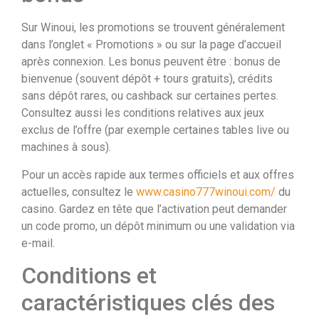
Sur Winoui, les promotions se trouvent généralement
dans l’onglet « Promotions » ou sur la page d’accueil
après connexion. Les bonus peuvent être : bonus de
bienvenue (souvent dépôt + tours gratuits), crédits
sans dépôt rares, ou cashback sur certaines pertes.
Consultez aussi les conditions relatives aux jeux
exclus de l’offre (par exemple certaines tables live ou
machines à sous).
Pour un accès rapide aux termes officiels et aux offres
actuelles, consultez le
www.casino777winoui.com/
du
casino. Gardez en tête que l’activation peut demander
un code promo, un dépôt minimum ou une validation via
e-mail.
Conditions et
caractéristiques clés des