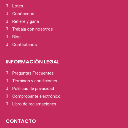
Lotes
Conócenos
Refiere y gana
Trabaja con nosotros
Blog
Contáctanos
INFORMACIÓN LEGAL
Preguntas Frecuentes
Términos y condiciones
Políticas de privacidad
Comprobante electrónico
Libro de reclamaciones
CONTACTO