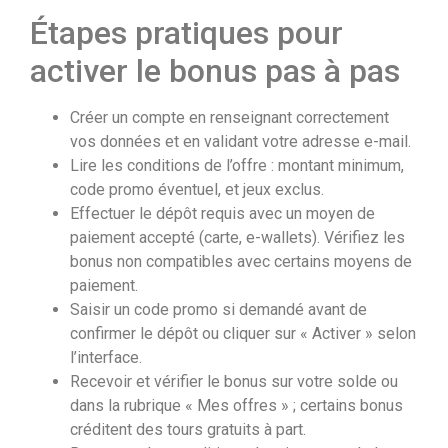
Étapes pratiques pour
activer le bonus pas à pas
Créer un compte en renseignant correctement
vos données et en validant votre adresse e-mail.
Lire les conditions de l’offre : montant minimum,
code promo éventuel, et jeux exclus.
Effectuer le dépôt requis avec un moyen de
paiement accepté (carte, e-wallets). Vérifiez les
bonus non compatibles avec certains moyens de
paiement.
Saisir un code promo si demandé avant de
confirmer le dépôt ou cliquer sur « Activer » selon
l’interface.
Recevoir et vérifier le bonus sur votre solde ou
dans la rubrique « Mes offres » ; certains bonus
créditent des tours gratuits à part.