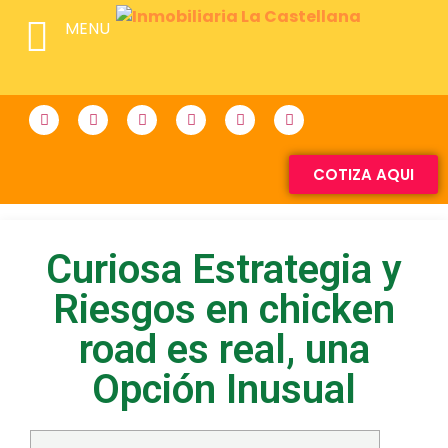
MENU
COTIZA AQUI
Curiosa Estrategia y
Riesgos en chicken
road es real, una
Opción Inusual