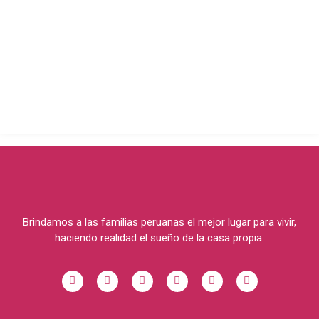
Brindamos a las familias peruanas el mejor lugar para vivir,
haciendo realidad el sueño de la casa propia.