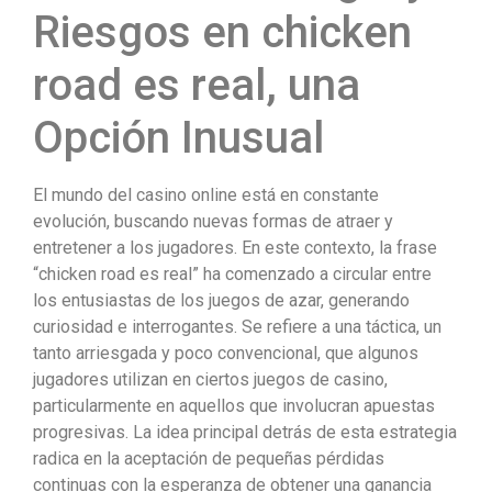
Riesgos en chicken
road es real, una
Opción Inusual
El mundo del casino online está en constante
evolución, buscando nuevas formas de atraer y
entretener a los jugadores. En este contexto, la frase
“chicken road es real” ha comenzado a circular entre
los entusiastas de los juegos de azar, generando
curiosidad e interrogantes. Se refiere a una táctica, un
tanto arriesgada y poco convencional, que algunos
jugadores utilizan en ciertos juegos de casino,
particularmente en aquellos que involucran apuestas
progresivas. La idea principal detrás de esta estrategia
radica en la aceptación de pequeñas pérdidas
continuas con la esperanza de obtener una ganancia