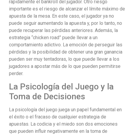
rápidamente el bankroll del jugador. Otro riesgo
importante es el riesgo de alcanzar el límite máximo de
apuesta de la mesa. En este caso, el jugador ya no
puede seguir aumentando la apuesta y, por lo tanto, no
puede recuperar las pérdidas anteriores. Además, la
estrategia “chicken road” puede llevar a un
comportamiento adictivo. La emoción de perseguir las
pérdidas y la posibilidad de obtener una gran ganancia
pueden ser muy tentadoras, lo que puede llevar a los
jugadores a apostar más de lo que pueden permitirse
perder.
La Psicología del Juego y la
Toma de Decisiones
La psicología del juego juega un papel fundamental en
el éxito o el fracaso de cualquier estrategia de
apuestas. La codicia y el miedo son dos emociones
que pueden influir negativamente en la toma de