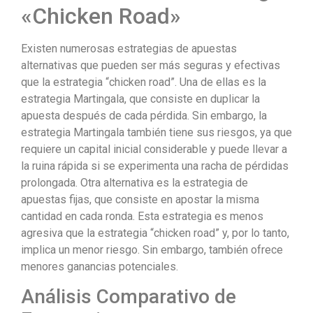
«Chicken Road»
Existen numerosas estrategias de apuestas
alternativas que pueden ser más seguras y efectivas
que la estrategia “chicken road”. Una de ellas es la
estrategia Martingala, que consiste en duplicar la
apuesta después de cada pérdida. Sin embargo, la
estrategia Martingala también tiene sus riesgos, ya que
requiere un capital inicial considerable y puede llevar a
la ruina rápida si se experimenta una racha de pérdidas
prolongada. Otra alternativa es la estrategia de
apuestas fijas, que consiste en apostar la misma
cantidad en cada ronda. Esta estrategia es menos
agresiva que la estrategia “chicken road” y, por lo tanto,
implica un menor riesgo. Sin embargo, también ofrece
menores ganancias potenciales.
Análisis Comparativo de