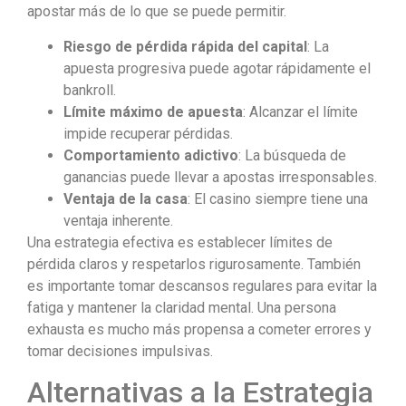
apostar más de lo que se puede permitir.
Riesgo de pérdida rápida del capital
: La
apuesta progresiva puede agotar rápidamente el
bankroll.
Límite máximo de apuesta
: Alcanzar el límite
impide recuperar pérdidas.
Comportamiento adictivo
: La búsqueda de
ganancias puede llevar a apostas irresponsables.
Ventaja de la casa
: El casino siempre tiene una
ventaja inherente.
Una estrategia efectiva es establecer límites de
pérdida claros y respetarlos rigurosamente. También
es importante tomar descansos regulares para evitar la
fatiga y mantener la claridad mental. Una persona
exhausta es mucho más propensa a cometer errores y
tomar decisiones impulsivas.
Alternativas a la Estrategia