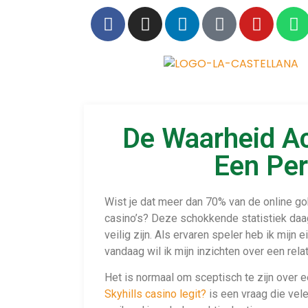
De Waarheid Ac
Een Per
Wist je dat meer dan 70% van de online go
casino’s? Deze schokkende statistiek daa
veilig zijn. Als ervaren speler heb ik mijn
vandaag wil ik mijn inzichten over een rela
Het is normaal om sceptisch te zijn over e
Skyhills casino legit?
is een vraag die vel