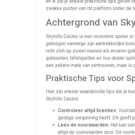
en ik zal je enkele praktische tips geven o
zwakke punten van dit platform onder de 
Achtergrond van Sky
Skyhills Casino is een recentere speler in 
gekregen vanwege zijn aantrekkelijke bonu
richt zich op zowel nieuwe als ervaren go
gokkasten, tafelspellen en live dealer op
een zekere mate van vertrouwen, maar is 
Praktische Tips voor S
Hier zijn enkele waardevolle tips die je k
Skyhills Casino:
Controleer altijd licenties:
Voordat 
geldige vergunning heeft. Dit geeft 
Lees de voorwaarden:
Het kan verl
altijd de voorwaarden door. Dit voo