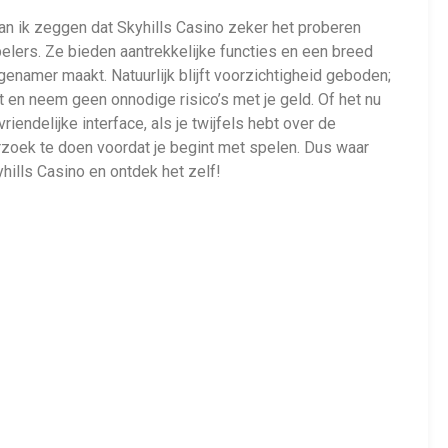
an ik zeggen dat Skyhills Casino zeker het proberen
elers. Ze bieden aantrekkelijke functies en een breed
genamer maakt. Natuurlijk blijft voorzichtigheid geboden;
lt en neem geen onnodige risico’s met je geld. Of het nu
endelijke interface, als je twijfels hebt over de
erzoek te doen voordat je begint met spelen. Dus waar
hills Casino en ontdek het zelf!