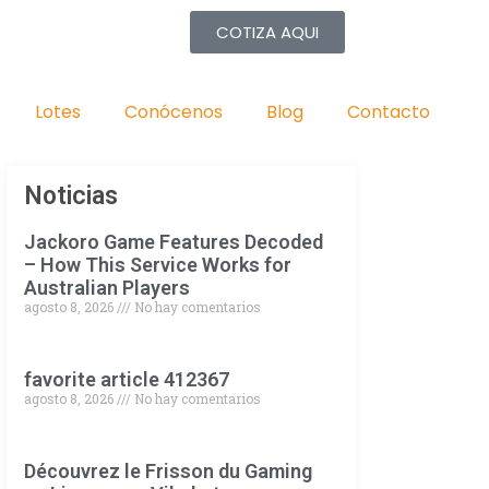
COTIZA AQUI
Lotes
Conócenos
Blog
Contacto
Noticias
Jackoro Game Features Decoded
– How This Service Works for
Australian Players
agosto 8, 2026
No hay comentarios
favorite article 412367
agosto 8, 2026
No hay comentarios
Découvrez le Frisson du Gaming