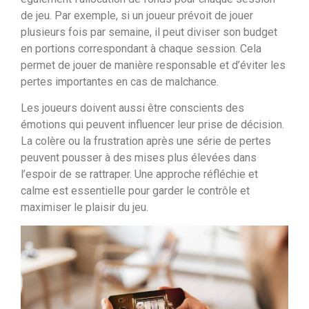
de jeu. Par exemple, si un joueur prévoit de jouer
plusieurs fois par semaine, il peut diviser son budget
en portions correspondant à chaque session. Cela
permet de jouer de manière responsable et d’éviter les
pertes importantes en cas de malchance.
Les joueurs doivent aussi être conscients des
émotions qui peuvent influencer leur prise de décision.
La colère ou la frustration après une série de pertes
peuvent pousser à des mises plus élevées dans
l’espoir de se rattraper. Une approche réfléchie et
calme est essentielle pour garder le contrôle et
maximiser le plaisir du jeu.