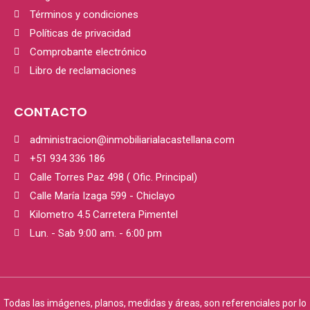
Términos y condiciones
Políticas de privacidad
Comprobante electrónico
Libro de reclamaciones
CONTACTO
administracion@inmobiliarialacastellana.com
+51 934 336 186
Calle Torres Paz 498 ( Ofic. Principal)
Calle María Izaga 599 - Chiclayo
Kilometro 4.5 Carretera Pimentel
Lun. - Sab 9:00 am. - 6:00 pm
Todas las imágenes, planos, medidas y áreas, son referenciales por lo