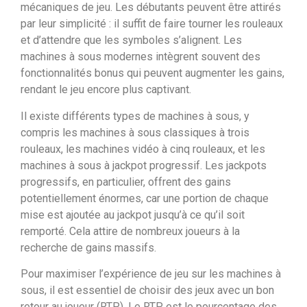
mécaniques de jeu. Les débutants peuvent être attirés
par leur simplicité : il suffit de faire tourner les rouleaux
et d’attendre que les symboles s’alignent. Les
machines à sous modernes intègrent souvent des
fonctionnalités bonus qui peuvent augmenter les gains,
rendant le jeu encore plus captivant.
Il existe différents types de machines à sous, y
compris les machines à sous classiques à trois
rouleaux, les machines vidéo à cinq rouleaux, et les
machines à sous à jackpot progressif. Les jackpots
progressifs, en particulier, offrent des gains
potentiellement énormes, car une portion de chaque
mise est ajoutée au jackpot jusqu’à ce qu’il soit
remporté. Cela attire de nombreux joueurs à la
recherche de gains massifs.
Pour maximiser l’expérience de jeu sur les machines à
sous, il est essentiel de choisir des jeux avec un bon
retour au joueur (RTP). Le RTP est le pourcentage des