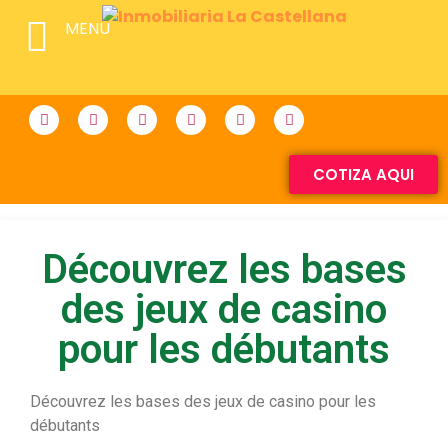
MENU
COTIZA AQUI
Découvrez les bases
des jeux de casino
pour les débutants
Découvrez les bases des jeux de casino pour les
débutants