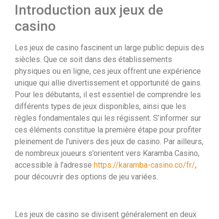
Introduction aux jeux de
casino
Les jeux de casino fascinent un large public depuis des
siècles. Que ce soit dans des établissements
physiques ou en ligne, ces jeux offrent une expérience
unique qui allie divertissement et opportunité de gains.
Pour les débutants, il est essentiel de comprendre les
différents types de jeux disponibles, ainsi que les
règles fondamentales qui les régissent. S’informer sur
ces éléments constitue la première étape pour profiter
pleinement de l’univers des jeux de casino. Par ailleurs,
de nombreux joueurs s’orientent vers Karamba Casino,
accessible à l’adresse
https://karamba-casino.co/fr/
,
pour découvrir des options de jeu variées.
Les jeux de casino se divisent généralement en deux