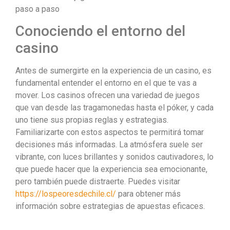
paso a paso
Conociendo el entorno del
casino
Antes de sumergirte en la experiencia de un casino, es
fundamental entender el entorno en el que te vas a
mover. Los casinos ofrecen una variedad de juegos
que van desde las tragamonedas hasta el póker, y cada
uno tiene sus propias reglas y estrategias.
Familiarizarte con estos aspectos te permitirá tomar
decisiones más informadas. La atmósfera suele ser
vibrante, con luces brillantes y sonidos cautivadores, lo
que puede hacer que la experiencia sea emocionante,
pero también puede distraerte. Puedes visitar
https://lospeoresdechile.cl/
para obtener más
información sobre estrategias de apuestas eficaces.