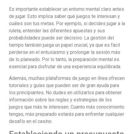
Es importante establecer un entorno mental claro antes
de jugar. Esto implica saber qué juegos te interesan y
cuáles son tus metas. Por ejemplo, si decides jugar a la
ruleta, entender las diferentes apuestas y sus
probabilidades puede ser decisivo. La gestión del
tiempo también juega un papel crucial, ya que es fácil
perderse en el entusiasmo y prolongar la sesión más
de lo planeado. Por lo tanto, la preparación mental es
esencial para disfrutar de una experiencia equilibrada.
Además, muchas plataformas de juego en línea ofrecen
tutoriales y guías que pueden ser de gran ayuda para
los principiantes. No dudes en utilizarlos para obtener
información sobre las reglas y estrategias de los
juegos que más te interesen. Cuanto más conocimiento
tengas, más preparado estarás para enfrentar cualquier
desafío en el casino.