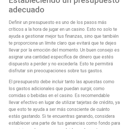
Estableciendo un presupuesto
adecuado
Definir un presupuesto es uno de los pasos más
críticos a la hora de jugar en un casino. Esto no solo te
ayuda a gestionar mejor tus finanzas, sino que también
te proporciona un límite claro que evitará que te dejes
llevar por la emoción del momento. Un buen consejo es
asignar una cantidad específica de dinero que estés
dispuesto a perder y no excederla. Esto te permitirá
disfrutar sin preocupaciones sobre tus gastos.
El presupuesto debe incluir tanto las apuestas como
los gastos adicionales que puedan surgir, como
comidas o bebidas en el casino. Es recomendable
llevar efectivo en lugar de utilizar tarjetas de crédito, ya
que esto te ayuda a ser más consciente de cuánto
estás gastando. Si te encuentras ganando, considera
establecer una parte de tus ganancias como fondo para