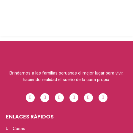
Brindamos a las familias peruanas el mejor lugar para vivir,
haciendo realidad el sueño de la casa propia.
ENLACES RÁPIDOS
Casas