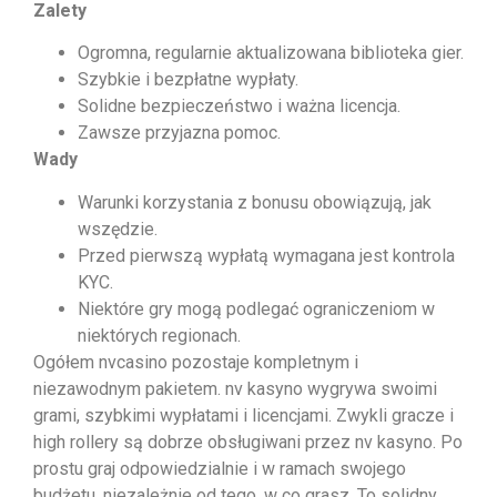
Zalety
Ogromna, regularnie aktualizowana biblioteka gier.
Szybkie i bezpłatne wypłaty.
Solidne bezpieczeństwo i ważna licencja.
Zawsze przyjazna pomoc.
Wady
Warunki korzystania z bonusu obowiązują, jak
wszędzie.
Przed pierwszą wypłatą wymagana jest kontrola
KYC.
Niektóre gry mogą podlegać ograniczeniom w
niektórych regionach.
Ogółem nvcasino pozostaje kompletnym i
niezawodnym pakietem. nv kasyno wygrywa swoimi
grami, szybkimi wypłatami i licencjami. Zwykli gracze i
high rollery są dobrze obsługiwani przez nv kasyno. Po
prostu graj odpowiedzialnie i w ramach swojego
budżetu, niezależnie od tego, w co grasz. To solidny,