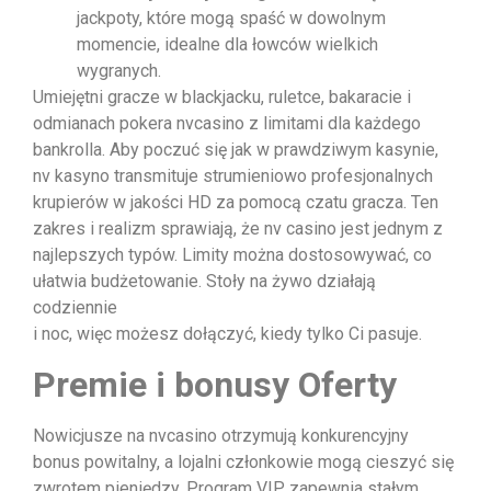
jackpoty, które mogą spaść w dowolnym
momencie, idealne dla łowców wielkich
wygranych.
Umiejętni gracze w blackjacku, ruletce, bakaracie i
odmianach pokera nvcasino z limitami dla każdego
bankrolla. Aby poczuć się jak w prawdziwym kasynie,
nv kasyno transmituje strumieniowo profesjonalnych
krupierów w jakości HD za pomocą czatu gracza. Ten
zakres i realizm sprawiają, że nv casino jest jednym z
najlepszych typów. Limity można dostosowywać, co
ułatwia budżetowanie. Stoły na żywo działają
codziennie
i noc, więc możesz dołączyć, kiedy tylko Ci pasuje.
Premie i bonusy Oferty
Nowicjusze na nvcasino otrzymują konkurencyjny
bonus powitalny, a lojalni członkowie mogą cieszyć się
zwrotem pieniędzy. Program VIP zapewnia stałym