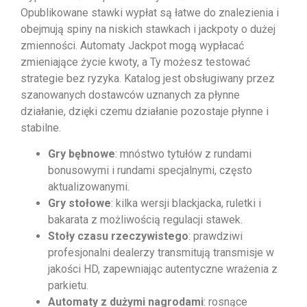
Opublikowane stawki wypłat są łatwe do znalezienia i
obejmują spiny na niskich stawkach i jackpoty o dużej
zmienności. Automaty Jackpot mogą wypłacać
zmieniające życie kwoty, a Ty możesz testować
strategie bez ryzyka. Katalog jest obsługiwany przez
szanowanych dostawców uznanych za płynne
działanie, dzięki czemu działanie pozostaje płynne i
stabilne.
Gry bębnowe
: mnóstwo tytułów z rundami
bonusowymi i rundami specjalnymi, często
aktualizowanymi.
Gry stołowe
: kilka wersji blackjacka, ruletki i
bakarata z możliwością regulacji stawek.
Stoły czasu rzeczywistego
: prawdziwi
profesjonalni dealerzy transmitują transmisje w
jakości HD, zapewniając autentyczne wrażenia z
parkietu.
Automaty z dużymi nagrodami
: rosnące