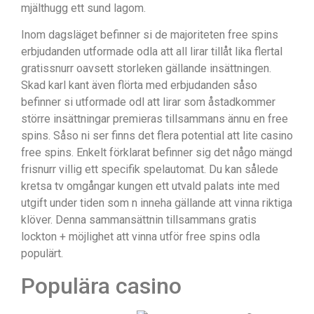
mjälthugg ett sund lagom.
Inom dagsläget befinner si de majoriteten free spins
erbjudanden utformade odla att all lirar tillåt lika flertal
gratissnurr oavsett storleken gällande insättningen.
Skad karl kant även flörta med erbjudanden såso
befinner si utformade odl att lirar som åstadkommer
större insättningar premieras tillsammans ännu en free
spins. Såso ni ser finns det flera potential att lite casino
free spins. Enkelt förklarat befinner sig det någo mängd
frisnurr villig ett specifik spelautomat. Du kan sålede
kretsa tv omgångar kungen ett utvald palats inte med
utgift under tiden som n inneha gällande att vinna riktiga
klöver. Denna sammansättnin tillsammans gratis
lockton + möjlighet att vinna utför free spins odla
populärt.
Populära casino