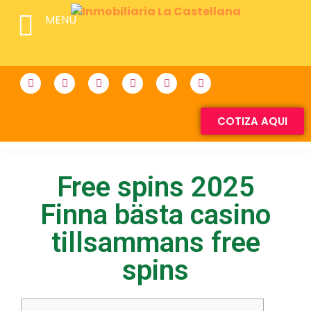
MENU
COTIZA AQUI
Free spins 2025
Finna bästa casino
tillsammans free
spins