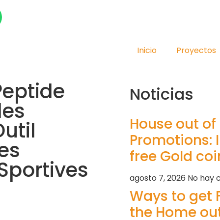
Inicio
Proyectos
Peptide
Noticias
les
House out of
util
Promotions: I
les
free Gold coi
Sportives
agosto 7, 2026
No hay 
Ways to get 
the Home out