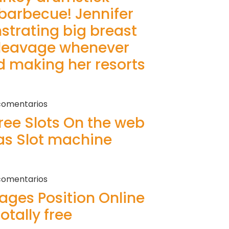
 barbecue! Jennifer
trating big breast
cleavage whenever
ed making her resorts
comentarios
ree Slots On the web
s Slot machine
comentarios
ges Position Online
otally free