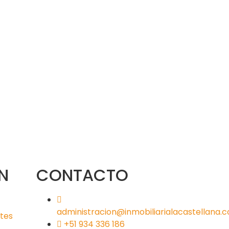
N
CONTACTO
administracion@inmobiliarialacastellana.
tes
+51 934 336 186