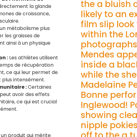
the a bluish
directement la glande
likely to an e
ormones de croissance,
sculaire.
film slip loo
 un métabolisme plus
within the L
ler les graisses de
photographs
nt ainsi à un physique
Mendes appea
on :
Les athlètes utilisent
inside a blac
 temps de récupération
t, ce qui leur permet de
while the she
 plus intensément.
Madelaine Pe
unitaire :
Certaines
Bonne perfo
peut avoir des effets
aire, ce qui est crucial
Inglewood! 
nsément.
showing cle
nipple pokie
off to the a 
un produit qui mérite