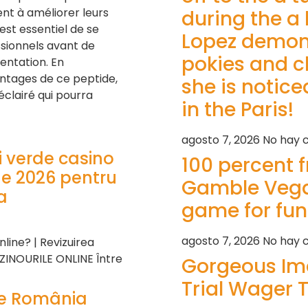
nt à améliorer leurs
during the a
est essentiel de se
Lopez demons
ssionnels avant de
pokies and 
ntation. En
ntages de ce peptide,
she is notic
 éclairé qui pourra
in the Paris!
agosto 7, 2026
No hay 
ei verde casino
100 percent f
ne 2026 pentru
Gamble Vega
a
game for fun
agosto 7, 2026
No hay 
line? | Revizuirea
AZINOURILE ONLINE Între
Gorgeous Ima
Trial Wager T
ne România