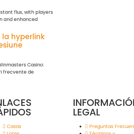
tant flux, with players
ion and enhanced
 la hyperlink
cesiune
Winmasters Casino:
ri frecvente de
NLACES
INFORMACIÓ
ÁPIDOS
LEGAL
Casas
Preguntas Frecuen
Lotes
Términos y