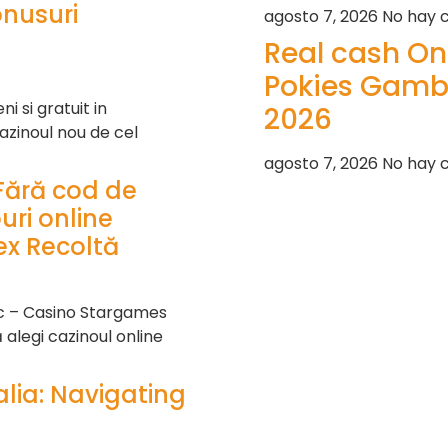
onusuri
agosto 7, 2026
No hay 
Real cash On
Pokies Gambl
 si gratuit in
2026
azinoul nou de cel
agosto 7, 2026
No hay 
Fără cod de
uri online
x Recoltă
sc – Casino Stargames
alegi cazinoul online
lia: Navigating