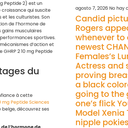
 Peptide 2) est un
agosto 7, 2026
No hay 
 croissance qui suscite
Candid pictu
 et les culturistes. Son
étion de l’hormone de
Rogers appea
s gains musculaires
whenever to a
s performances sportives.
s mécanismes d’action et
newest CHAN
n de GHRP 2 10 mg Peptide
Females’s Lu
Actress and 
ntages du
proving brea
a black colo
going to the 
onfiance à cette
one’s flick Y
0 mg Peptide Sciences
 belge, découvrez ses
Model Xenia
nipple pokie
 de l’hormone de