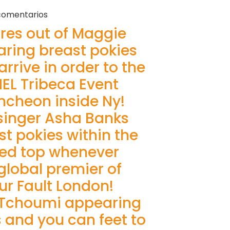
comentarios
res out of Maggie
ring breast pokies
rrive in order to the
EL Tribeca Event
ncheon inside Ny!
singer Asha Banks
st pokies within the
red top whenever
global premier of
our Fault London!
 Tchoumi appearing
s and you can feet to