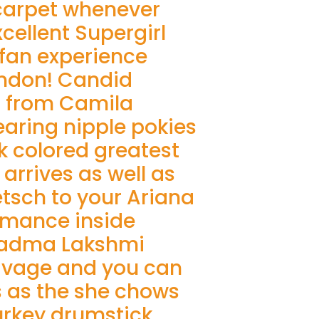
 carpet whenever
xcellent Supergirl
k fan experience
ondon! Candid
 from Camila
ring nipple pokies
k colored greatest
 arrives as well as
tsch to your Ariana
rmance inside
Padma Lakshmi
avage and you can
s as the she chows
turkey drumstick