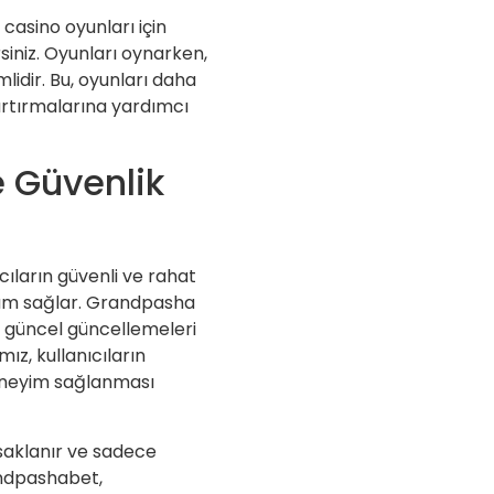
casino oyunları için
rsiniz. Oyunları oynarken,
lidir. Bu, oyunları daha
artırmalarına yardımcı
e Güvenlik
cıların güvenli ve rahat
tam sağlar. Grandpasha
ve güncel güncellemeleri
mız, kullanıcıların
deneyim sağlanması
e saklanır ve sadece
randpashabet,