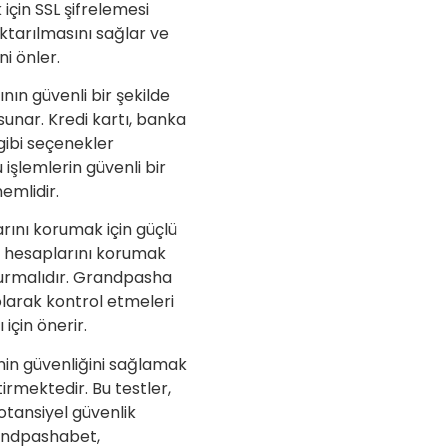
 için SSL şifrelemesi
e aktarılmasını sağlar ve
ni önler.
nın güvenli bir şekilde
sunar. Kredi kartı, banka
 gibi seçenekler
 işlemlerin güvenli bir
emlidir.
rını korumak için güçlü
ar, hesaplarını korumak
şturmalıdır. Grandpasha
 olarak kontrol etmeleri
için önerir.
inin güvenliğini sağlamak
tirmektedir. Bu testler,
otansiyel güvenlik
Grandpashabet,