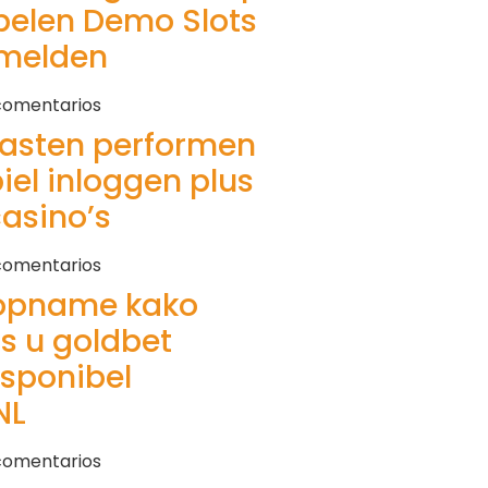
pelen Demo Slots
melden
comentarios
asten performen
iel inloggen plus
asino’s
comentarios
opname kako
us u goldbet
sponibel
NL
comentarios