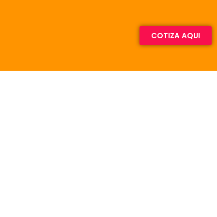
COTIZA AQUI