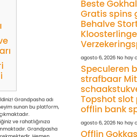
Beste Gokha
Gratis spins
Behalve Stor
ı
Kloosterling
ve
Verzekering
arı
agosto 6, 2026
No hay 
i
Speculeren b
i
strafbaar Mi
schaakstukve
Topshot slo
ldiniz! Grandpasha adı
eneyim sunan bu platform,
offlin bank s
çıkmaktadır.
iniz ve rahatlığınıza
agosto 6, 2026
No hay 
nınmaktadır. Grandpasha
Offlin Gokkas
 gerekmektedir. Hemen