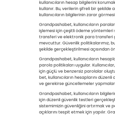
kullanıcıların hesap bilgilerini korumak
kullanır. Bu, verilerin şifreli bir şekild
kullanıcıların bilgilerinin zarar görmesi
Grandpashabet, kullanıcıların paraları
işlemesi için çeşitli ödeme yöntemleri 
transferi ve elektronik para transferi
mevcuttur. Güvenlik politikalarımız, bu
şekilde gerçekleştirilmesi açısından ön
Grandpashabet, kullanıcıların hesapla
parola politikaları uygular. Kullanıcıl
için güçlü ve benzersiz parolalar olu
bet, kullanıcıların hesaplarını düzenli
ve gerekirse güncellemeler yapmaları 
Grandpashabet, kullanıcıların bilgiler
için düzenli güvenlik testleri gerçekleş
sistemimizin güvenliğini artırmak ve p
açıklarını tespit etmek için yapılır. 