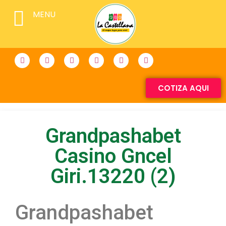
MENU
COTIZA AQUI
Grandpashabet
Casino Gncel
Giri.13220 (2)
Grandpashabet