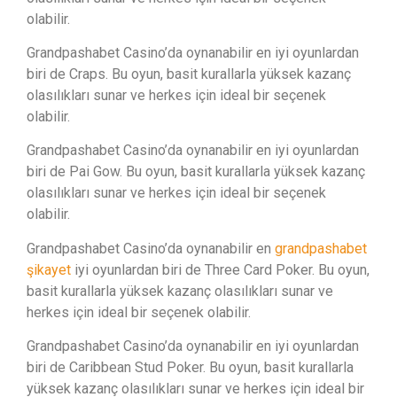
olabilir.
Grandpashabet Casino’da oynanabilir en iyi oyunlardan
biri de Craps. Bu oyun, basit kurallarla yüksek kazanç
olasılıkları sunar ve herkes için ideal bir seçenek
olabilir.
Grandpashabet Casino’da oynanabilir en iyi oyunlardan
biri de Pai Gow. Bu oyun, basit kurallarla yüksek kazanç
olasılıkları sunar ve herkes için ideal bir seçenek
olabilir.
Grandpashabet Casino’da oynanabilir en
grandpashabet
şikayet
iyi oyunlardan biri de Three Card Poker. Bu oyun,
basit kurallarla yüksek kazanç olasılıkları sunar ve
herkes için ideal bir seçenek olabilir.
Grandpashabet Casino’da oynanabilir en iyi oyunlardan
biri de Caribbean Stud Poker. Bu oyun, basit kurallarla
yüksek kazanç olasılıkları sunar ve herkes için ideal bir