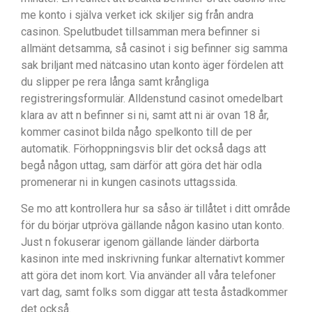
me konto i själva verket ick skiljer sig från andra
casinon. Spelutbudet tillsamman mera befinner si
allmänt detsamma, så casinot i sig befinner sig samma
sak briljant med nätcasino utan konto äger fördelen att
du slipper pe rera långa samt krångliga
registreringsformulär. Alldenstund casinot omedelbart
klara av att n befinner si ni, samt att ni är ovan 18 år,
kommer casinot bilda någo spelkonto till de per
automatik. Förhoppningsvis blir det också dags att
begå någon uttag, sam därför att göra det här odla
promenerar ni in kungen casinots uttagssida.
Se mo att kontrollera hur sa såso är tillåtet i ditt område
för du börjar utpröva gällande någon kasino utan konto.
Just n fokuserar igenom gällande länder därborta
kasinon inte med inskrivning funkar alternativt kommer
att göra det inom kort. Via använder all våra telefoner
vart dag, samt folks som diggar att testa åstadkommer
det också.