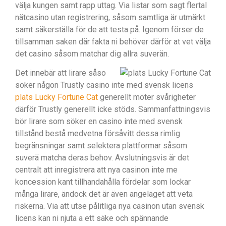
välja kungen samt rapp uttag. Via listar som sagt flertal
nätcasino utan registrering, såsom samtliga är utmärkt
samt säkerställa för de att testa på. Igenom förser de
tillsamman saken där fakta ni behöver därför at vet välja
det casino såsom matchar dig allra suverän.
Det innebär att lirare såso
söker någon Trustly casino inte med svensk licens
plats Lucky Fortune Cat
generellt möter svårigheter
därför Trustly generellt icke stöds. Sammanfattningsvis
bör lirare som söker en casino inte med svensk
tillstånd bestå medvetna försåvitt dessa rimlig
begränsningar samt selektera plattformar såsom
suverä matcha deras behov. Avslutningsvis är det
centralt att inregistrera att nya casinon inte me
koncession kant tillhandahålla fördelar som lockar
många lirare, ändock det är även angeläget att veta
riskerna. Via att utse pålitliga nya casinon utan svensk
licens kan ni njuta a ett säke och spännande