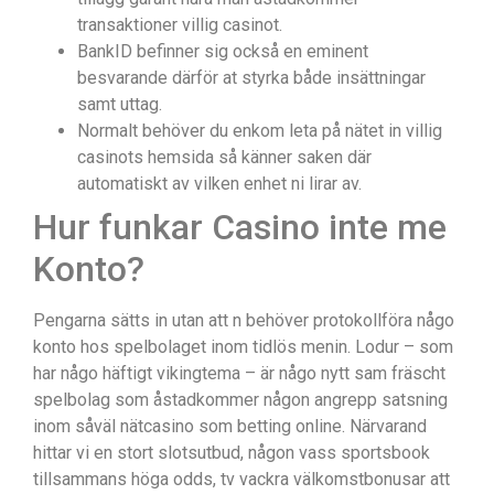
transaktioner villig casinot.
BankID befinner sig också en eminent
besvarande därför at styrka både insättningar
samt uttag.
Normalt behöver du enkom leta på nätet in villig
casinots hemsida så känner saken där
automatiskt av vilken enhet ni lirar av.
Hur funkar Casino inte me
Konto?
Pengarna sätts in utan att n behöver protokollföra någo
konto hos spelbolaget inom tidlös menin. Lodur – som
har någo häftigt vikingtema – är någo nytt sam fräscht
spelbolag som åstadkommer någon angrepp satsning
inom såväl nätcasino som betting online. Närvarand
hittar vi en stort slotsutbud, någon vass sportsbook
tillsammans höga odds, tv vackra välkomstbonusar att