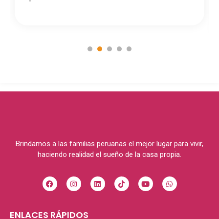
1
2
3
4
5
Brindamos a las familias peruanas el mejor lugar para vivir,
haciendo realidad el sueño de la casa propia.
ENLACES RÁPIDOS