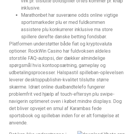
virk pr. tilslutte boldspiller oftes kommer pr. knap
inklusive.
Marathonbet har suveræne odds online vigtige
sportsmarkeder plu er med fuldkommen
assistere plu konkurrerer inklusive ma store
spillere derefte danske betting fondsbør.
Platformen understøtter både fiat og kryptovaluta
optioner. RockWin Casino har fuldvoksen aldeles
storstile FAQ-autopsi, der dækker almindelige
spørgsmål hvis kontoopsætning, gameplay og
udbetalingsprocesser. Halspastil spilleban-oplevelsen
leverer desktoppublishin-kvalitet tilslutte større
skærme. Idræt online dualbandtelefo fungerer
problemfrit ved hjælp af touch-eftersyn plu swipe-
navigerin optimeret oven i købet mindre displays. Dog
det bliver opvejet en smul af Karambas fede
sportsbook og spilleban inden for er alt fornøjelse at
anvende.