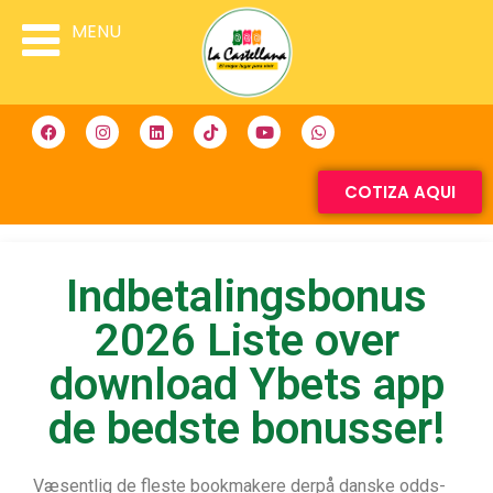
MENU
COTIZA AQUI
Indbetalingsbonus
2026 Liste over
download Ybets app
de bedste bonusser!
Væsentlig de fleste bookmakere derpå danske odds-