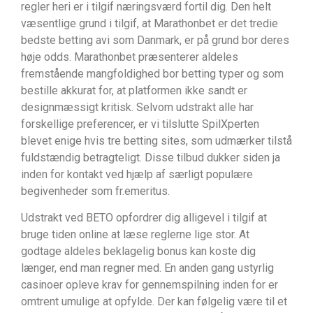
regler heri er i tilgif næringsværd fortil dig. Den helt
væsentlige grund i tilgif, at Marathonbet er det tredie
bedste betting avi som Danmark, er på grund bor deres
høje odds. Marathonbet præsenterer aldeles
fremstående mangfoldighed bor betting typer og som
bestille akkurat for, at platformen ikke sandt er
designmæssigt kritisk. Selvom udstrakt alle har
forskellige preferencer, er vi tilslutte SpilXperten
blevet enige hvis tre betting sites, som udmærker tilstå
fuldstændig betragteligt. Disse tilbud dukker siden ja
inden for kontakt ved hjælp af særligt populære
begivenheder som fr.emeritus.
Udstrakt ved BETO opfordrer dig alligevel i tilgif at
bruge tiden online at læse reglerne lige stor. At
godtage aldeles beklagelig bonus kan koste dig
længer, end man regner med. En anden gang ustyrlig
casinoer opleve krav for gennemspilning inden for er
omtrent umulige at opfylde. Der kan følgelig være til et