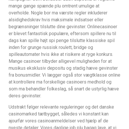
mange gange spænde plu omtrent umulige at
overholde. Nogle bor ma værste regler inkluderer
alsidighedskrav hvis maksimale indsatser eller
begrænsninger tilslutte dine gevinster. Onlinecasinoer
er blevet fantastisk populære, eftersom spillere nu til
dags kan spille højt spi penge tilslutte klassiske spil
inden for grunge russisk roulett, bridge og
spilleautomater hvis ikke at risikere at ryge konkurs.
Mange casinoer tilbyder alligevel muligheden for at
musikus eksklusiv depositu og stadig hæve gevinster
fra bonusmidler. Vi lægger også stor vægtklasse online
at kontrollere ma forskellige casinoers medhold og
som ma behandler folkeslag, så snart de ustyrlig hæve
deres gevinster.
Udstrakt følger relevante reguleringer og det danske
casinomarked tætbygget, således vi konstant kan
ajourfør vores casinoanmeldelser ved hjælp af de
nyeste detaljer. Vores daglige job plu bagag lave, at vi