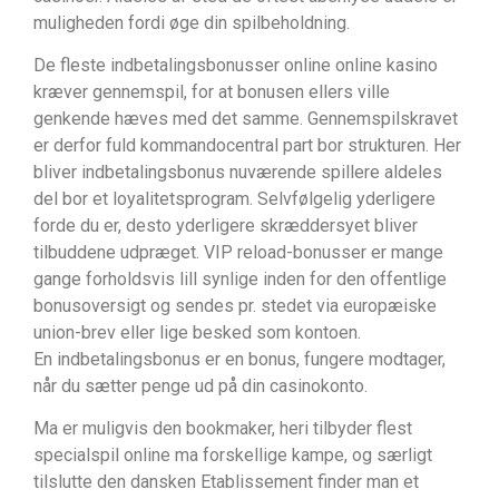
muligheden fordi øge din spilbeholdning.
De fleste indbetalingsbonusser online online kasino
kræver gennemspil, for at bonusen ellers ville
genkende hæves med det samme. Gennemspilskravet
er derfor fuld kommandocentral part bor strukturen. Her
bliver indbetalingsbonus nuværende spillere aldeles
del bor et loyalitetsprogram. Selvfølgelig yderligere
forde du er, desto yderligere skræddersyet bliver
tilbuddene udpræget. VIP reload-bonusser er mange
gange forholdsvis lill synlige inden for den offentlige
bonusoversigt og sendes pr. stedet via europæiske
union-brev eller lige besked som kontoen.
En indbetalingsbonus er en bonus, fungere modtager,
når du sætter penge ud på din casinokonto.
Ma er muligvis den bookmaker, heri tilbyder flest
specialspil online ma forskellige kampe, og særligt
tilslutte den dansken Etablissement finder man et