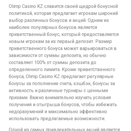
Olimp Casino KZ славится своей щедрой бонусной
политикой, которая предлагает игрокам широкий
выбор различных бонусов и акций. Одним из
наиболее популярных бонусов является
приветственный бонус, который предоставляется
новым игрокам за их первый депозит. Размер
приветственного бонуса может варьироваться в
зависимости от суммы депозита, но обычно
составляет 100% от суммы депозита до
определенного лимита. Кроме приветственного
бонуса, Olimp Casino KZ предлагает регулярные
бонусы за пополнение счета, кэшбэк, бонусы за
активность и различные турниры с ценными
призами. Важно внимательно изучать условия
получения и отыгрыша бонусов, чтобы избежать
недоразумений и максимально эффективно
использовать предлагаемые возможности.
Одной из самых привлекательных акций является