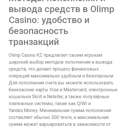
вывода средств в Olimp
Casino: удобство и
безопасность
транзакций
Olimp Casino KZ предлагает своим игрокам
широкий выбор методов пополнения и вывода
средств, что делает процесс финансовых
операций максимально удобным и безопасным.
Для пополнения счета вы можете использовать
банковские карты Visa и Mastercard, электронные
кошельки Skrill и Neteller, а также популярные
платежные системы, такие как QIWI и
Yandex.Money. Минимальная сумма пополнения
составляет обычно 500 тенге, а максимальная
сумма может варьироваться в зависимости от