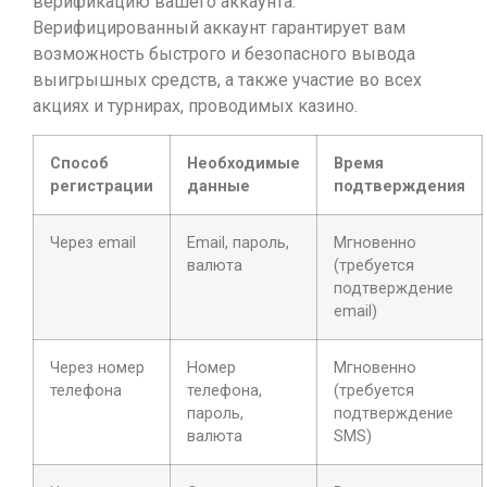
верификацию вашего аккаунта.
Верифицированный аккаунт гарантирует вам
возможность быстрого и безопасного вывода
выигрышных средств, а также участие во всех
акциях и турнирах, проводимых казино.
Способ
Необходимые
Время
регистрации
данные
подтверждения
Через email
Email, пароль,
Мгновенно
валюта
(требуется
подтверждение
email)
Через номер
Номер
Мгновенно
телефона
телефона,
(требуется
пароль,
подтверждение
валюта
SMS)