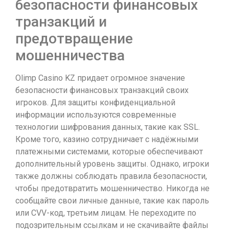
безопасности финансовых
транзакций и
предотвращение
мошенничества
Olimp Casino KZ придает огромное значение
безопасности финансовых транзакций своих
игроков. Для защиты конфиденциальной
информации используются современные
технологии шифрования данных, такие как SSL.
Кроме того, казино сотрудничает с надёжными
платежными системами, которые обеспечивают
дополнительный уровень защиты. Однако, игроки
также должны соблюдать правила безопасности,
чтобы предотвратить мошенничество. Никогда не
сообщайте свои личные данные, такие как пароль
или CVV-код, третьим лицам. Не переходите по
подозрительным ссылкам и не скачивайте файлы