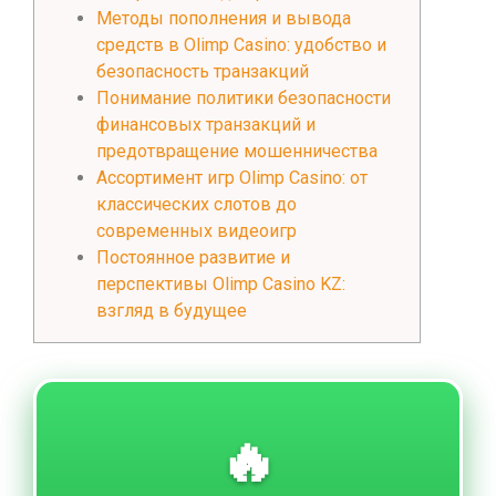
Методы пополнения и вывода
средств в Olimp Casino: удобство и
безопасность транзакций
Понимание политики безопасности
финансовых транзакций и
предотвращение мошенничества
Ассортимент игр Olimp Casino: от
классических слотов до
современных видеоигр
Постоянное развитие и
перспективы Olimp Casino KZ:
взгляд в будущее
🔥