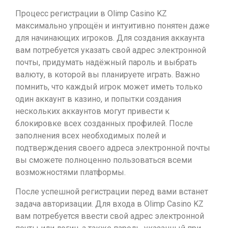
Процесс регистрации в Olimp Casino KZ
максимально упрощён и интуитивно понятен даже
для начинающих игроков. Для создания аккаунта
вам потребуется указать свой адрес электронной
почты, придумать надёжный пароль и выбрать
валюту, в которой вы планируете играть. Важно
помнить, что каждый игрок может иметь только
один аккаунт в казино, и попытки создания
нескольких аккаунтов могут привести к
блокировке всех созданных профилей. После
заполнения всех необходимых полей и
подтверждения своего адреса электронной почты
вы сможете полноценно пользоваться всеми
возможностями платформы.
После успешной регистрации перед вами встанет
задача авторизации. Для входа в Olimp Casino KZ
вам потребуется ввести свой адрес электронной