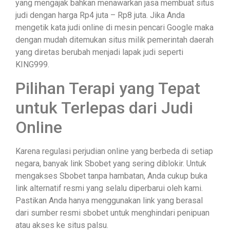
yang mengajak bahkan menawarkan jasa membuat situs
judi dengan harga Rp4 juta – Rp8 juta. Jika Anda
mengetik kata judi online di mesin pencari Google maka
dengan mudah ditemukan situs milik pemerintah daerah
yang diretas berubah menjadi lapak judi seperti
KING999.
Pilihan Terapi yang Tepat
untuk Terlepas dari Judi
Online
Karena regulasi perjudian online yang berbeda di setiap
negara, banyak link Sbobet yang sering diblokir. Untuk
mengakses Sbobet tanpa hambatan, Anda cukup buka
link alternatif resmi yang selalu diperbarui oleh kami.
Pastikan Anda hanya menggunakan link yang berasal
dari sumber resmi sbobet untuk menghindari penipuan
atau akses ke situs palsu.