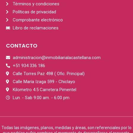
Términos y condiciones
Políticas de privacidad
Comprobante electrónico
Libro de reclamaciones
CONTACTO
administracion@inmobiliarialacastellana.com
+51 934 336 186
Calle Torres Paz 498 ( Ofic. Principal)
Calle María Izaga 599 - Chiclayo
Kilometro 4.5 Carretera Pimentel
Lun. - Sab 9:00 am. - 6:00 pm
Todas las imágenes, planos, medidas y áreas, son referenciales por lo
que podrían sufrir cambios al momento de desarrollarse el proyecto,