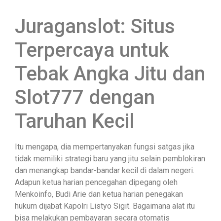
Juraganslot: Situs
Terpercaya untuk
Tebak Angka Jitu dan
Slot777 dengan
Taruhan Kecil
Itu mengapa, dia mempertanyakan fungsi satgas jika
tidak memiliki strategi baru yang jitu selain pemblokiran
dan menangkap bandar-bandar kecil di dalam negeri.
Adapun ketua harian pencegahan dipegang oleh
Menkoinfo, Budi Arie dan ketua harian penegakan
hukum dijabat Kapolri Listyo Sigit. Bagaimana alat itu
bisa melakukan pembayaran secara otomatis