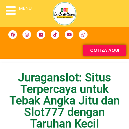
MENU
COTIZA AQUI
Juraganslot: Situs
Terpercaya untuk
Tebak Angka Jitu dan
Slot777 dengan
Taruhan Kecil