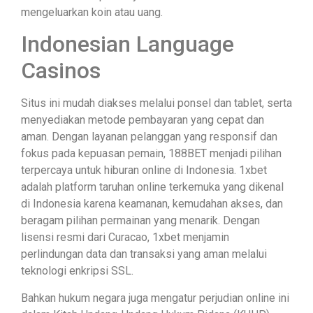
mengeluarkan koin atau uang.
Indonesian Language
Casinos
Situs ini mudah diakses melalui ponsel dan tablet, serta
menyediakan metode pembayaran yang cepat dan
aman. Dengan layanan pelanggan yang responsif dan
fokus pada kepuasan pemain, 188BET menjadi pilihan
terpercaya untuk hiburan online di Indonesia. 1xbet
adalah platform taruhan online terkemuka yang dikenal
di Indonesia karena keamanan, kemudahan akses, dan
beragam pilihan permainan yang menarik. Dengan
lisensi resmi dari Curacao, 1xbet menjamin
perlindungan data dan transaksi yang aman melalui
teknologi enkripsi SSL.
Bahkan hukum negara juga mengatur perjudian online ini