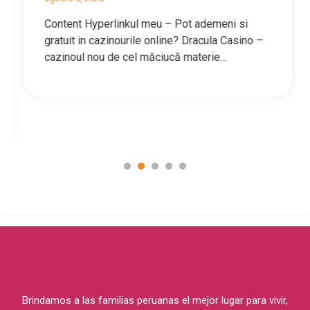
Content Hyperlinkul meu – Pot ademeni si
gratuit in cazinourile online? Dracula Casino –
cazinoul nou de cel măciucă materie…
1
2
3
4
5
Brindamos a las familias peruanas el mejor lugar para vivir,