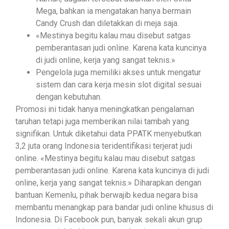
Mega, bahkan ia mengatakan hanya bermain
Candy Crush dan diletakkan di meja saja.
«Mestinya begitu kalau mau disebut satgas
pemberantasan judi online. Karena kata kuncinya
di judi online, kerja yang sangat teknis.»
Pengelola juga memiliki akses untuk mengatur
sistem dan cara kerja mesin slot digital sesuai
dengan kebutuhan.
Promosi ini tidak hanya meningkatkan pengalaman
taruhan tetapi juga memberikan nilai tambah yang
signifikan. Untuk diketahui data PPATK menyebutkan
3,2 juta orang Indonesia teridentifikasi terjerat judi
online. «Mestinya begitu kalau mau disebut satgas
pemberantasan judi online. Karena kata kuncinya di judi
online, kerja yang sangat teknis.» Diharapkan dengan
bantuan Kemenlu, pihak berwajib kedua negara bisa
membantu menangkap para bandar judi online khusus di
Indonesia. Di Facebook pun, banyak sekali akun grup