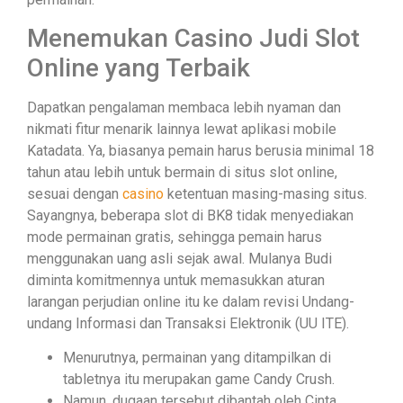
Menemukan Casino Judi Slot
Online yang Terbaik
Dapatkan pengalaman membaca lebih nyaman dan
nikmati fitur menarik lainnya lewat aplikasi mobile
Katadata. Ya, biasanya pemain harus berusia minimal 18
tahun atau lebih untuk bermain di situs slot online,
sesuai dengan
casino
ketentuan masing-masing situs.
Sayangnya, beberapa slot di BK8 tidak menyediakan
mode permainan gratis, sehingga pemain harus
menggunakan uang asli sejak awal. Mulanya Budi
diminta komitmennya untuk memasukkan aturan
larangan perjudian online itu ke dalam revisi Undang-
undang Informasi dan Transaksi Elektronik (UU ITE).
Menurutnya, permainan yang ditampilkan di
tabletnya itu merupakan game Candy Crush.
Namun, dugaan tersebut dibantah oleh Cinta