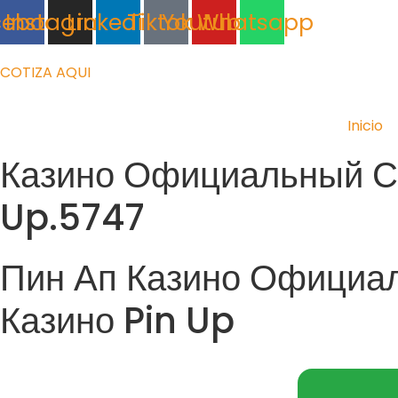
Ir
cebook
Instagram
Linkedin
Tiktok
Youtube
Whatsapp
al
contenido
COTIZA AQUI
Inicio
Казино Официальный Са
Up.5747
Пин Ап Казино Официал
Казино Pin Up