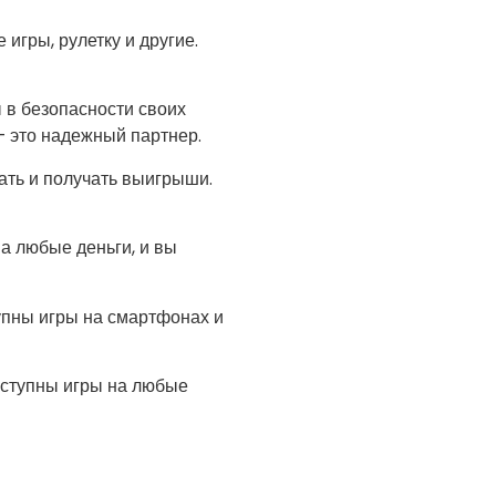
игры, рулетку и другие.
 в безопасности своих
– это надежный партнер.
ать и получать выигрыши.
а любые деньги, и вы
тупны игры на смартфонах и
доступны игры на любые