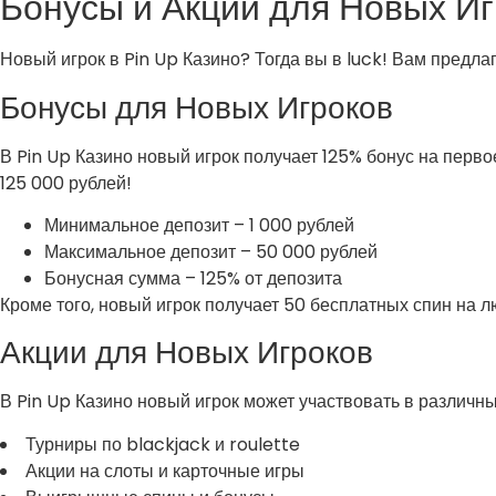
Бонусы и Акции для Новых Иг
Новый игрок в Pin Up Казино? Тогда вы в luck! Вам предла
Бонусы для Новых Игроков
В Pin Up Казино новый игрок получает 125% бонус на первое
125 000 рублей!
Минимальное депозит – 1 000 рублей
Максимальное депозит – 50 000 рублей
Бонусная сумма – 125% от депозита
Кроме того, новый игрок получает 50 бесплатных спин на л
Акции для Новых Игроков
В Pin Up Казино новый игрок может участвовать в различны
Турниры по blackjack и roulette
Акции на слоты и карточные игры