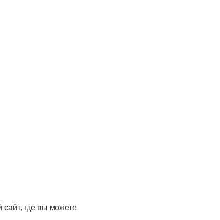
 сайт, где вы можете