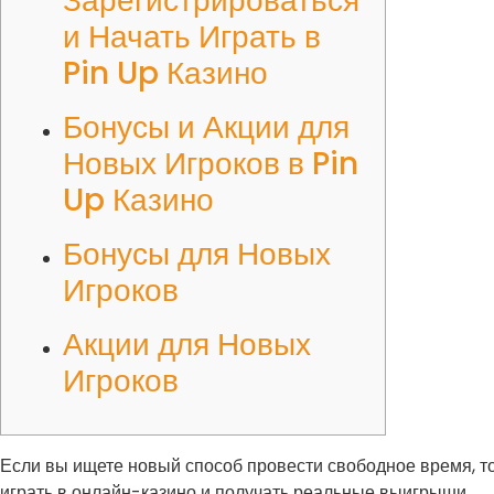
Зарегистрироваться
и Начать Играть в
Pin Up Казино
Бонусы и Акции для
Новых Игроков в Pin
Up Казино
Бонусы для Новых
Игроков
Акции для Новых
Игроков
Если вы ищете новый способ провести свободное время, то
играть в онлайн-казино и получать реальные выигрыши.