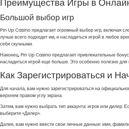
Преимущества Игры в Онлайн
Большой выбор игр
Pin Up Casino предлагает огромный выбор игр, включая слот
лучше всего подходит им, и насладиться игрой в любое вре
себя скучными.
Наконец, Pin Up Casino предлагает привлекательные бонус
насладиться игрой еще больше. Это особенно полезно для н
Как Зарегистрироваться и Нач
Для начала, вам нужно зарегистрироваться на официальном 
верхнем правом углу экрана.
Затем, вам нужно выбрать тип аккаунта: игрок или дилер. Е
выберите «Дилер».
Далее, вам нужно ввести свои личные данные: имя, фамили