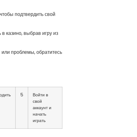
 чтобы подтвердить свой
 в казино, выбрав игру из
ы или проблемы, обратитесь
рдить
5
Войти в
свой
аккаунт и
начать
играть