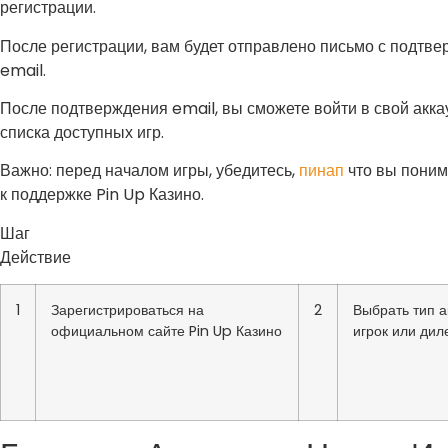
регистрации.
После регистрации, вам будет отправлено письмо с подтвер
email.
После подтверждения email, вы сможете войти в свой аккау
списка доступных игр.
Важно: перед началом игры, убедитесь,
пинап
что вы поним
к поддержке Pin Up Казино.
Шаг
Действие
1
Зарегистрироваться на
2
Выбрать тип а
официальном сайте Pin Up Казино
игрок или дил