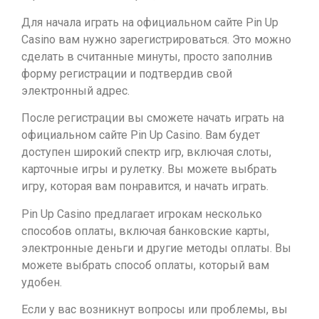
Для начала играть на официальном сайте Pin Up
Casino вам нужно зарегистрироваться. Это можно
сделать в считанные минуты, просто заполнив
форму регистрации и подтвердив свой
электронный адрес.
После регистрации вы сможете начать играть на
официальном сайте Pin Up Casino. Вам будет
доступен широкий спектр игр, включая слоты,
карточные игры и рулетку. Вы можете выбрать
игру, которая вам понравится, и начать играть.
Pin Up Casino предлагает игрокам несколько
способов оплаты, включая банковские карты,
электронные деньги и другие методы оплаты. Вы
можете выбрать способ оплаты, который вам
удобен.
Если у вас возникнут вопросы или проблемы, вы