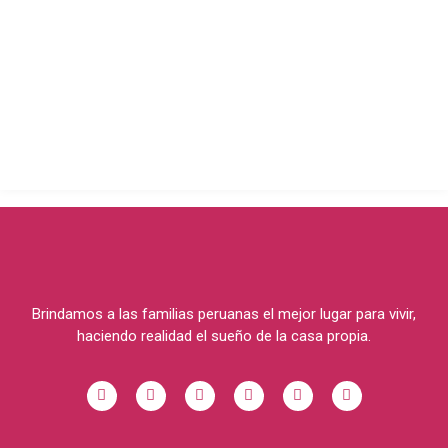
Brindamos a las familias peruanas el mejor lugar para vivir,
haciendo realidad el sueño de la casa propia.