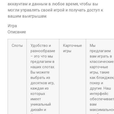
аккаунтам и данным в любое время, чтобы вы
могли управлять своей игрой и получать доступ к
вашим выигрышам.
Игра
Описание
Слоты
Удобство и
Карточные
Мы
разнообразие
игры
предлагаем
– это что мы
вам играть в
предлагаем в
классические
наших слотах.
карточные
Вы можете
игры, такие
выбрать из
как блэкджек
десятков игр,
покер и
каждая из
другие. Наш
которых
интерфейс
имеет
обеспечивае
уникальный
вам
дизайн и
максимально