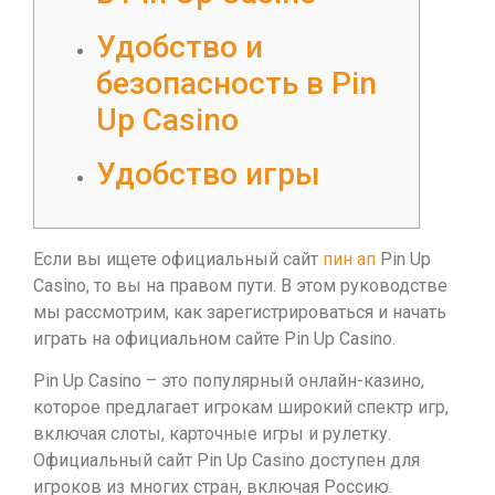
Удобство и
безопасность в Pin
Up Casino
Удобство игры
Если вы ищете официальный сайт
пин ап
Pin Up
Casino, то вы на правом пути. В этом руководстве
мы рассмотрим, как зарегистрироваться и начать
играть на официальном сайте Pin Up Casino.
Pin Up Casino – это популярный онлайн-казино,
которое предлагает игрокам широкий спектр игр,
включая слоты, карточные игры и рулетку.
Официальный сайт Pin Up Casino доступен для
игроков из многих стран, включая Россию.