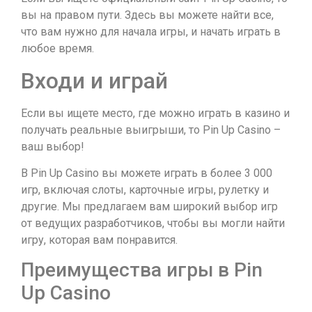
вы на правом пути. Здесь вы можете найти все,
что вам нужно для начала игры, и начать играть в
любое время.
Входи и играй
Если вы ищете место, где можно играть в казино и
получать реальные выигрыши, то Pin Up Casino –
ваш выбор!
В Pin Up Casino вы можете играть в более 3 000
игр, включая слоты, карточные игры, рулетку и
другие. Мы предлагаем вам широкий выбор игр
от ведущих разработчиков, чтобы вы могли найти
игру, которая вам понравится.
Преимущества игры в Pin
Up Casino