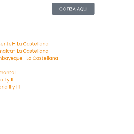
COTIZA AQUI
entel- La Castellana
malca- La Castellana
mbayeque- La Castellana
imentel
I y II
a II y III