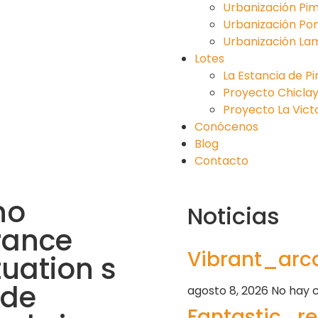
Urbanización Pim
Urbanización Po
Urbanización La
Lotes
La Estancia de P
Proyecto Chiclayo 
Proyecto La Victori
Conócenos
Blog
Contacto
no
Noticias
rance
Vibrant_arc
tuation s
 de
agosto 8, 2026
No hay 
Fantastic_r