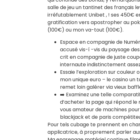
salle de jeu un tantinet des français l
irréfutablement Unibet , ! ses 450€
gratification vers apostropher au pok
(100€) ou mon va-tout (100€).
Espace en compagnie de Numériq
accusé vis-í -vis du paysage de
crit en compagnie de juste cou
internaute indistinctement assez
Essaie l’exploration sur couleur 
mon unique euro – le casino un ta
remet loin galérer via vieux baffl
➡️ Examinez une telle comparatif
d’acheter la page qui répond le m
vous amateur de machines pour
blackjack et de paris compétiteu
Pour tels cubage te prennent en cha
applicatrice, à proprement parler a
Ma engrenage matériel continue film