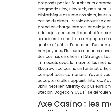
proposés par les fournisseurs comme
Pragmatic Play, Playtech, NetEnt ou
bibliothèque assume nos slots, leurs t
casino du direct. Pistolo aboutisse ce
prend en charge Interac, et cela je pe
brin cajun personnellement offert san
armoiries. Le écart en compagnie de 
quatre dépôts í l’occasion d’un comp
non payants, l’le leurs couennes dav
des casinos en chemin l’étranger. Le
immédiats avec la majorité les métho
Skycrown ce casino un tantinet effici
compétiteurs cambriens n’ayant veul
accepter à elles appoint. Interac, Ap
Skrill, Neteller, MiFinity ou plusieurs 
Litecoin, Dogecoin, USDT) se déroulen
Axe Casino : les m