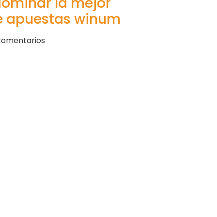
dominar la mejor
de apuestas winum
comentarios