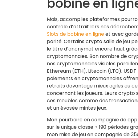
bobine en lign
Mais, accomplies plateformes pourr
contrôle d’attrait lors nos décroch
Slots de bobine en ligne
et avec gard
parité. Certains crypto salle de jeu
le titre d’anonymat encore haut grâ
cryptomonnaies.
Bon nombre de cryp
nos cryptomonnaies visibles pareillem
Ethereum (ETH), Litecoin (LTC), USDT ,
paiements en cryptomonnaies offrent l
retraits davantage mieux agiles ou c
concernant les joueurs. Leurs crypto sa
ces meubles comme des transactions s
et un évasée mintes jeux.
Mon pourboire en compagnie de appré
sur le unique classe + 190 périodes g
mon mise de jeu en compagnie de 35x.