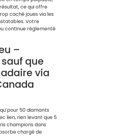
ésultat, ce qui offre
op caché joues via les
nstatables. Votre
peu continue réglementé
jeu –
% sauf que
daire via
 Canada
squ’pour 50 diamants
c lien, rien levant que 5
aris champions dans
 absorbe chargé de