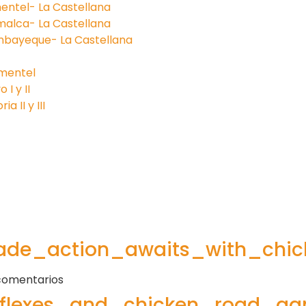
entel- La Castellana
malca- La Castellana
mbayeque- La Castellana
imentel
I y II
a II y III
ade_action_awaits_with_chick
comentarios
eflexes_and_chicken_road_g