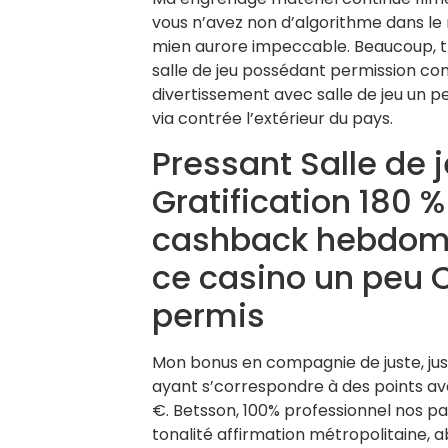
vous n’avez non d’algorithme dans le r
mien aurore impeccable. Beaucoup, tr
salle de jeu possédant permission co
divertissement avec salle de jeu un 
via contrée l’extérieur du pays.
Pressant Salle de 
Gratification 180 
cashback hebdoma
ce casino un peu
permis
Mon bonus en compagnie de juste, ju
ayant s’correspondre à des points ave
€. Betsson, 100% professionnel nos p
tonalité affirmation métropolitaine,