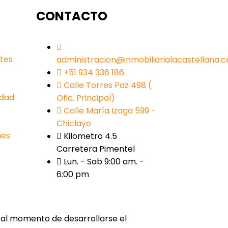
CONTACTO
tes
administracion@inmobiliarialacastellana.
+51 934 336 186
Calle Torres Paz 498 (
idad
Ofic. Principal)
Calle María Izaga 599 -
Chiclayo
nes
Kilometro 4.5
Carretera Pimentel
Lun. - Sab 9:00 am. -
6:00 pm
s al momento de desarrollarse el