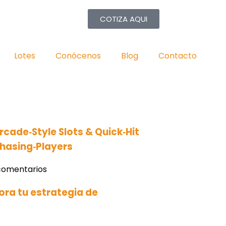
COTIZA AQUI
Lotes
Conócenos
Blog
Contacto
cade‑Style Slots & Quick‑Hit
Chasing‑Players
comentarios
jora tu estrategia de