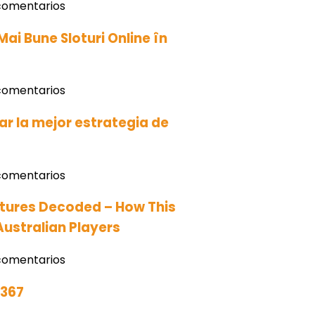
comentarios
ai Bune Sloturi Online în
comentarios
r la mejor estrategia de
comentarios
tures Decoded – How This
Australian Players
comentarios
2367