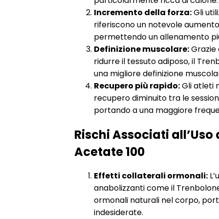
particolarmente ricca di calorie.
Incremento della forza:
Gli uti
riferiscono un notevole aumento 
permettendo un allenamento più
Definizione muscolare:
Grazie 
ridurre il tessuto adiposo, il Tre
una migliore definizione muscola
Recupero più rapido:
Gli atleti
recupero diminuito tra le session
portando a una maggiore freque
Rischi Associati all’Uso
Acetate 100
Effetti collaterali ormonali:
L’u
anabolizzanti come il Trenbolone 
ormonali naturali nel corpo, po
indesiderate.