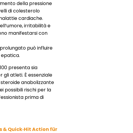
mento della pressione
lli di colesterolo
malattie cardiache.
ll’umore, irritabilità e
no manifestarsi con
prolungato può influire
 epatica.
 100 presenta sia
 gli atleti. È essenziale
o steroide anabolizzante
possibili rischi per la
essionista prima di
 & Quick‑Hit Action für