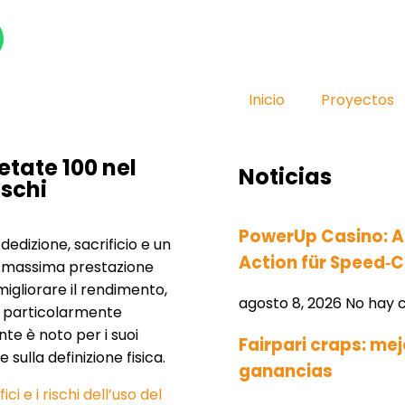
Inicio
Proyectos
etate 100 nel
Noticias
ischi
PowerUp Casino: Ar
 dedizione, sacrificio e un
Action für Speed‑
a massima prestazione
r migliorare il rendimento,
agosto 8, 2026
No hay 
o particolarmente
te è noto per i suoi
Fairpari craps: me
 sulla definizione fisica.
ganancias
i e i rischi dell’uso del