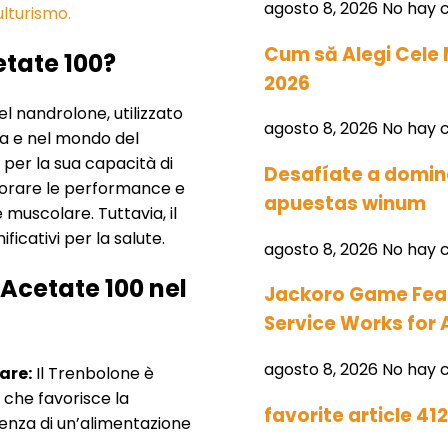
agosto 8, 2026
No hay 
lturismo.
Cum să Alegi Cele M
etate 100?
2026
l nandrolone, utilizzato
agosto 8, 2026
No hay 
ia e nel mondo del
per la sua capacità di
Desafíate a domina
orare le performance e
apuestas winum
muscolare. Tuttavia, il
ficativi per la salute.
agosto 8, 2026
No hay 
 Acetate 100 nel
Jackoro Game Fea
Service Works for 
agosto 8, 2026
No hay 
are:
Il Trenbolone è
, che favorisce la
favorite article 41
enza di un’alimentazione