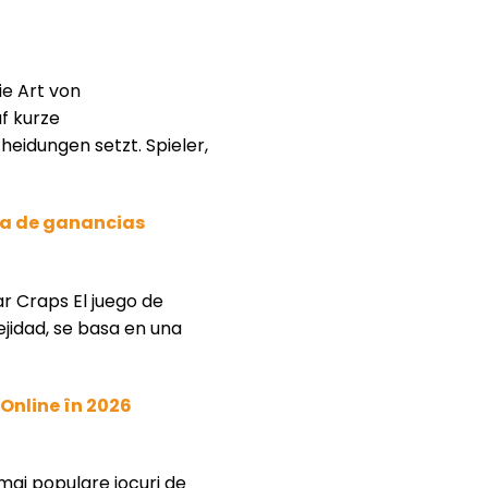
ie Art von
f kurze
eidungen setzt. Spieler,
gia de ganancias
r Craps El juego de
jidad, se basa en una
 Online în 2026
 mai populare jocuri de