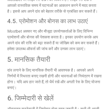
आपको वास्तविक समय में घटनाओं का आकलन करने में मदद करता
है। इससे आप अपने दांव को बेहतर तरीके से प्रबंधित कर सकते हैं।
4.5. प्रोमोशन और बोनस का लाभ उठाएं
Mostbet अक्सर नए और मौजूदा उपयोगकर्ताओं के लिए विभिन्न
प्रमोशनों और बोनस की पेशकश करता है। इनका उपयोग करके आप
अपने दांव की राशि को बढ़ा सकते हैं या जोखिम को कम कर सकते हैं।
हमेशा उपलब्ध ऑफर्स की जांच करें और उनका लाभ उठाएं।
5. मानसिक तैयारी
दांव लगाने के लिए मानसिक तैयारी भी आवश्यक है। आपको अपने
निर्णयों में स्थिरता बनाए रखनी होगी और भावनाओं को नियंत्रण में रखना
होगा। यदि आप हार जाते हैं, तो धैर्य रखें और अगली रेस के लिए योजना
बनाएं।
6. जिम्मेदारी से खेलें
ऑनलाइन सट्टेबाजी में जिम्मेदार होना बहुत जरूरी है। कभी भी अपनी