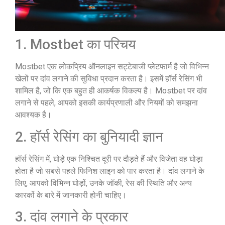
1. Mostbet का परिचय
Mostbet एक लोकप्रिय ऑनलाइन सट्टेबाजी प्लेटफार्म है जो विभिन्न
खेलों पर दांव लगाने की सुविधा प्रदान करता है। इसमें हॉर्स रेसिंग भी
शामिल है, जो कि एक बहुत ही आकर्षक विकल्प है। Mostbet पर दांव
लगाने से पहले, आपको इसकी कार्यप्रणाली और नियमों को समझना
आवश्यक है।
2. हॉर्स रेसिंग का बुनियादी ज्ञान
हॉर्स रेसिंग में, घोड़े एक निश्चित दूरी पर दौड़ते हैं और विजेता वह घोड़ा
होता है जो सबसे पहले फिनिश लाइन को पार करता है। दांव लगाने के
लिए, आपको विभिन्न घोड़ों, उनके जॉकी, रेस की स्थिति और अन्य
कारकों के बारे में जानकारी होनी चाहिए।
3. दांव लगाने के प्रकार