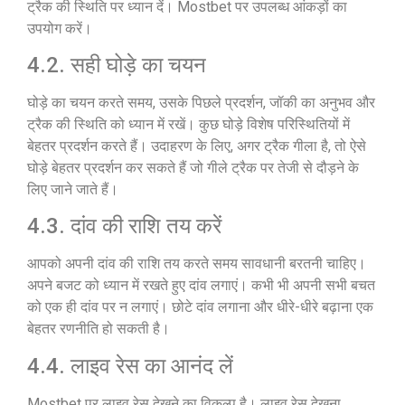
ट्रैक की स्थिति पर ध्यान दें। Mostbet पर उपलब्ध आंकड़ों का
उपयोग करें।
4.2. सही घोड़े का चयन
घोड़े का चयन करते समय, उसके पिछले प्रदर्शन, जॉकी का अनुभव और
ट्रैक की स्थिति को ध्यान में रखें। कुछ घोड़े विशेष परिस्थितियों में
बेहतर प्रदर्शन करते हैं। उदाहरण के लिए, अगर ट्रैक गीला है, तो ऐसे
घोड़े बेहतर प्रदर्शन कर सकते हैं जो गीले ट्रैक पर तेजी से दौड़ने के
लिए जाने जाते हैं।
4.3. दांव की राशि तय करें
आपको अपनी दांव की राशि तय करते समय सावधानी बरतनी चाहिए।
अपने बजट को ध्यान में रखते हुए दांव लगाएं। कभी भी अपनी सभी बचत
को एक ही दांव पर न लगाएं। छोटे दांव लगाना और धीरे-धीरे बढ़ाना एक
बेहतर रणनीति हो सकती है।
4.4. लाइव रेस का आनंद लें
Mostbet पर लाइव रेस देखने का विकल्प है। लाइव रेस देखना