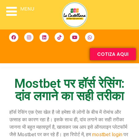
MENU
COTIZA AQUI
Mostbet पर हॉर्स रेसिंग:
दांव लगाने का सही तरीका
हॉर्स रेसिंग एक ऐसा खेल है जो हमेशा से लोगों के बीच में रोमांच और
उत्साह का कारण रहा है। इसके साथ ही, दांव लगाने का सही तरीका
जानना भी बहुत महत्वपूर्ण है, खासकर जब आप इसे ऑनलाइन प्लेटफॉर्म
जैसे Mostbet पर कर रहे हैं। इस रिपोर्ट में, हम
mostbet login
पर