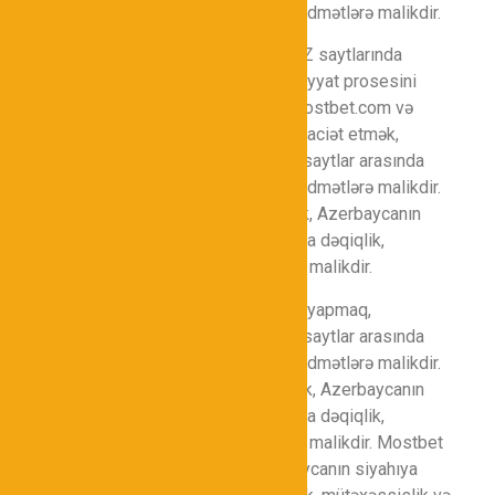
dəqiqlik, mütəxəssislik və məşxul xidmətlərə malikdir.
Mostbet Azerbaycan və Mostbet AZ saytlarında
müraciət etmək üçün mostbet qeydiyyat prosesini
tamamilə anlayışa gələ bilərsiniz. Mostbet.com və
mosbet azerbaycan saytlarında müraciət etmək,
Azerbaycanın siyahıya alınmış veb-saytlar arasında
dəqiqlik, mütəxəssislik və məşxul xidmətlərə malikdir.
Mostbet saytlarında müraciət etmək, Azerbaycanın
siyahıya alınmış veb-saytlar arasında dəqiqlik,
mütəxəssislik və məşxul xidmətlərə malikdir.
Mostbet AZ saytında mostbet giriş yapmaq,
Azerbaycanın siyahıya alınmış veb-saytlar arasında
dəqiqlik, mütəxəssislik və məşxul xidmətlərə malikdir.
Mostbet.az saytında müraciət etmək, Azerbaycanın
siyahıya alınmış veb-saytlar arasında dəqiqlik,
mütəxəssislik və məşxul xidmətlərə malikdir. Mostbet
saytlarında müraciət etmək, Azerbaycanın siyahıya