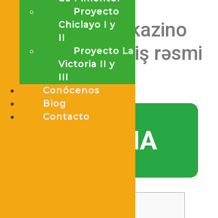
Mostbet AZ –
Proyecto
bukmeker ve kazino
Chiclayo I y
II
Mostbet – Giriş rəsmi
Proyecto La
Victoria II y
sayt
III
Conócenos
Blog
Contacto
▶️ OYNA
Содержимое