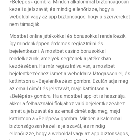
«Belépés» gombra. Minden alkalommal biztonságosan
kezeli a jelszavát, és mindig ellenőrizze, hogy a
weboldal vagy az app biztonságos, hogy a szervereket
nem támadják.
Mostbet online játékokkal és bonusokkal rendelkezik,
így mindenképpen érdemes regisztrálni és
bejelentkezni. A mostbet casino bonusokkal
rendelkezünk, amelyek segítenek a játékokban
kezdésében. Ha már regisztrálva van, a mostbet
bejelentkezéshez ismét a weboldalra látogasson el, és
kattintson a «Bejelentkezés» gombra. Ezután adja meg
az email címét és jelszavát, majd kattintson a
«Belépés» gombra. Ha a mostbet app-ot is használja,
akkor a felhasználói fiókjához való bejelentkezéshez
ismét a jelszavát és az email címét adja meg, majd
kattintson a «Belépés» gombra. Minden alkalommal
biztonságosan kezeli a jelszavát, és mindig
ellenőrizze, hogy a weboldal vagy az app biztonságos,