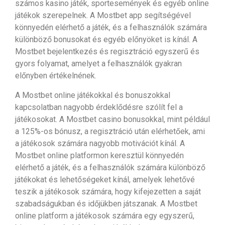
számos kasino játék, sportesemények és egyéb online
játékok szerepelnek. A Mostbet app segítségével
könnyedén elérhető a játék, és a felhasználók számára
különböző bonusokat és egyéb előnyöket is kínál. A
Mostbet bejelentkezés és regisztráció egyszerű és
gyors folyamat, amelyet a felhasználók gyakran
előnyben értékelnének.
A Mostbet online játékokkal és bonuszokkal
kapcsolatban nagyobb érdeklődésre szólít fel a
játékosokat. A Mostbet casino bonusokkal, mint például
a 125%-os bónusz, a regisztráció után elérhetőek, ami
a játékosok számára nagyobb motivációt kínál. A
Mostbet online platformon keresztül könnyedén
elérhető a játék, és a felhasználók számára különböző
játékokat és lehetőségeket kínál, amelyek lehetővé
teszik a játékosok számára, hogy kifejezetten a saját
szabadságukban és időjükben játszanak. A Mostbet
online platform a játékosok számára egy egyszerű,