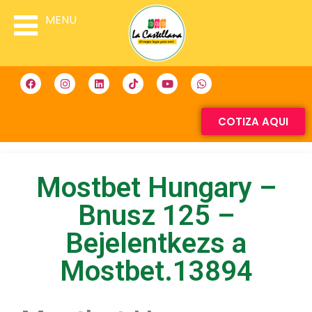
MENU
COTIZA AQUI
Mostbet Hungary –
Bnusz 125 –
Bejelentkezs a
Mostbet.13894