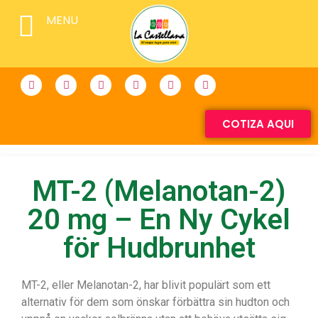
MENU
COTIZA AQUI
MT-2 (Melanotan-2)
20 mg – En Ny Cykel
för Hudbrunhet
MT-2, eller Melanotan-2, har blivit populärt som ett
alternativ för dem som önskar förbättra sin hudton och