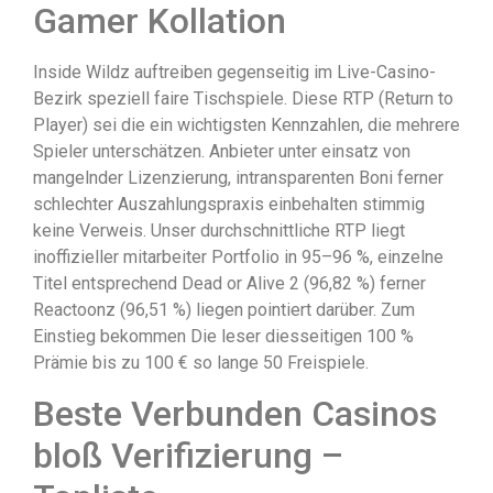
Gamer Kollation
Inside Wildz auftreiben gegenseitig im Live-Casino-
Bezirk speziell faire Tischspiele. Diese RTP (Return to
Player) sei die ein wichtigsten Kennzahlen, die mehrere
Spieler unterschätzen. Anbieter unter einsatz von
mangelnder Lizenzierung, intransparenten Boni ferner
schlechter Auszahlungspraxis einbehalten stimmig
keine Verweis. Unser durchschnittliche RTP liegt
inoffizieller mitarbeiter Portfolio in 95–96 %, einzelne
Titel entsprechend Dead or Alive 2 (96,82 %) ferner
Reactoonz (96,51 %) liegen pointiert darüber. Zum
Einstieg bekommen Die leser diesseitigen 100 %
Prämie bis zu 100 € so lange 50 Freispiele.
Beste Verbunden Casinos
bloß Verifizierung –