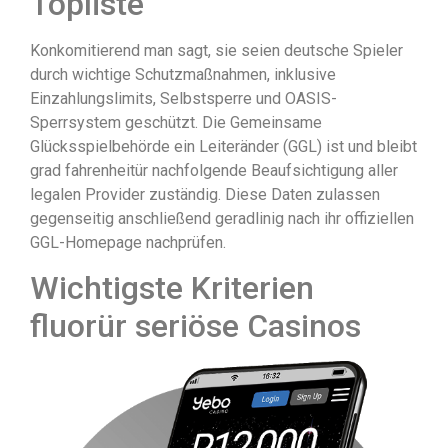
Topliste
Konkomitierend man sagt, sie seien deutsche Spieler
durch wichtige Schutzmaßnahmen, inklusive
Einzahlungslimits, Selbstsperre und OASIS-
Sperrsystem geschützt. Die Gemeinsame
Glücksspielbehörde ein Leiteränder (GGL) ist und bleibt
grad fahrenheitür nachfolgende Beaufsichtigung aller
legalen Provider zuständig. Diese Daten zulassen
gegenseitig anschließend geradlinig nach ihr offiziellen
GGL-Homepage nachprüfen.
Wichtigste Kriterien
fluorür seriöse Casinos