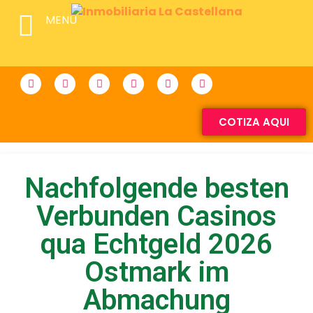
MENU
COTIZA AQUI
Nachfolgende besten
Verbunden Casinos
qua Echtgeld 2026
Ostmark im
Abmachung