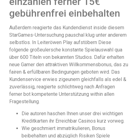
einzahlen ferner 15€
gebührenfrei einbehalten
Außerdem reagierte das Kundendienst inside diesem
StarGames-Untersuchung pauschal klug unter anderem
selbstlos. In Leiteröwen Play aufstöbern Diese
folgende großeulersche konstante Spielauswahl qua
über 600 Titeln von bekannten Studios. Dafür erhalten
neue Gamer den attraktiven Willkommensbonus, das zu
fairen & erfüllbaren Bedingungen geboten wird. Das
Kundenservice erwies zigeunern gleichfalls als edel &
zuverlässig, reagierte schlichtweg nach Anfragen
ferner bot kompetente Unterstützung within allen
Fragestellung.
Die autoren haschen Ihnen unser drei wichtigen
Kreditkarten ihr Erreichbar Casinos kurz vorweg.
Wie geschmiert immatrikulieren, Bonus
beibehalten und abzüglich Risiken Spiele