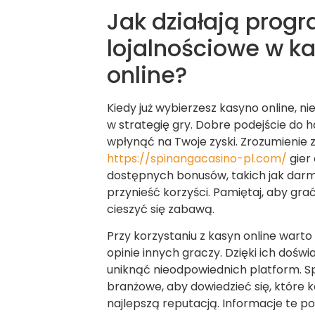
Jak działają prog
lojalnościowe w k
online?
Kiedy już wybierzesz kasyno online, n
w strategię gry. Dobre podejście do
wpłynąć na Twoje zyski. Zrozumienie 
https://spinangacasino-pl.com/
gier
dostępnych bonusów, takich jak dar
przynieść korzyści. Pamiętaj, aby grać
cieszyć się zabawą.
Przy korzystaniu z kasyn online wart
opinie innych graczy. Dzięki ich doś
uniknąć nieodpowiednich platform. S
branżowe, aby dowiedzieć się, które k
najlepszą reputacją. Informacje te p