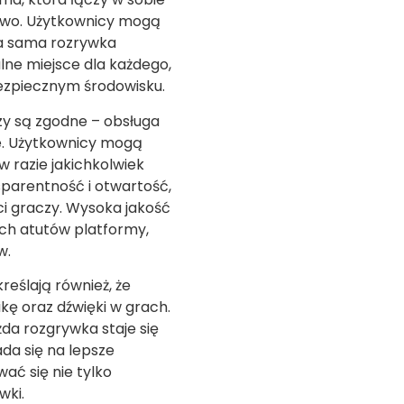
two. Użytkownicy mogą
 a sama rozrywka
lne miejsce dla każdego,
ezpiecznym środowisku.
zy są zgodne – obsługa
ie. Użytkownicy mogą
w razie jakichkolwiek
parentność i otwartość,
i graczy. Wysoka jakość
ych atutów platformy,
w.
reślają również, że
kę oraz dźwięki w grach.
da rozgrywka staje się
ada się na lepsze
ać się nie tylko
wki.