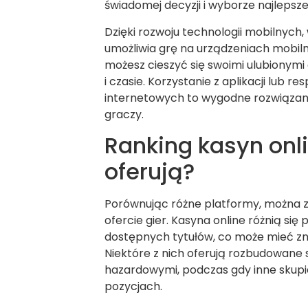
świadomej decyzji i wyborze najlepsze
Dzięki rozwoju technologii mobilnych, 
umożliwia grę na urządzeniach mobiln
możesz cieszyć się swoimi ulubionym
i czasie. Korzystanie z aplikacji lub 
internetowych to wygodne rozwiązan
graczy.
Ranking kasyn onl
oferują?
Porównując różne platformy, można 
ofercie gier. Kasyna online różnią się
dostępnych tytułów, co może mieć zn
Niektóre z nich oferują rozbudowane 
hazardowymi, podczas gdy inne skupia
pozycjach.