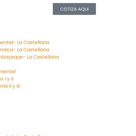
COTIZA AQUI
entel- La Castellana
malca- La Castellana
mbayeque- La Castellana
imentel
I y II
a II y III