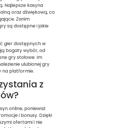
ą. Najlepsze kasyna
ualną oraz dźwiękową, co
ągające. Zanim
ry są dostępne i jakie
ść gier dostępnych w
ują bogaty wybór, od
e gry stołowe. Im
alezienie ulubionej gry
 na platformie.
zystania z
sów?
syn online, ponieważ
omocje i bonusy. Dzięki
zymi ofertami i nie