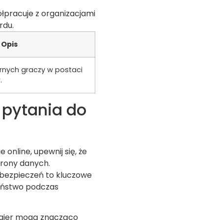
łpracuje z organizacjami
rdu.
Opis
rnych graczy w postaci
.
 pytania do
 online, upewnij się, że
rony danych.
abezpieczeń to kluczowe
zeństwo podczas
a gier mogą znacząco