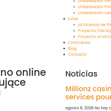
Urbanización Pim
Urbanización Po
Urbanización La
Lotes
La Estancia de P
Proyecto Chiclayo 
Proyecto La Victori
Conócenos
Blog
Contacto
no online
Noticias
ujące
Millionz casin
a
services pour
agosto 6, 2026
No hay 