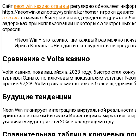
Сайт
neon win казино отзывы
регулярно обновляет инфор
https://neonwinkazinootzyvyonline.kz/home/ игроки деля
отзывы
отмечают быстрый вывод средств и дружелюбный
задержках при использовании некоторых электронных ко
отрасли.
«Neon Win – это казино, где каждый раз можно почув
Ирина Коваль.- «Ни один из конкурентов не предлаг
Сравнение с Volta казино
Volta казино, появившийся в 2023 году, быстро стал кон
турниры.Однако по ключевым показателям уступает Neon W
против 97,2%. Volta привлекает игроков более щедрыми 
Будущие тенденции
Neon Win планирует интеграцию виртуальной реальности 
криптовалютными биржами.Инвестиции в маркетинг вырос
увеличить аудиторию на 20% в следующем году.
Сравнительная таблица ключевых по