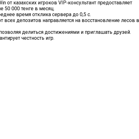
in от казахских игроков VIP‑консультант предоставляет
 50 000 тенге в месяц.
днее время отклика сервера до 0,5 с.
от всех депозитов направляется на восстановление лесов 
позволяя делиться достижениями и приглашать друзей.
тирует честность игр.