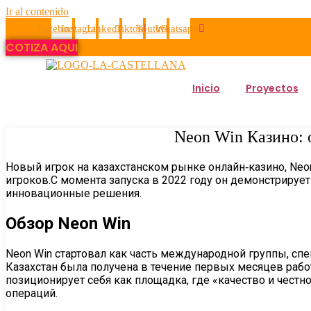
Ir al contenido
Facebook
Instagram
Linkedin
Tiktok
Youtube
Whatsapp
COTIZA AQUI
Inicio
Proyectos
Neon Win Казино: 
Новый игрок на казахстанском рынке онлайн‑казино, Neo
игроков.С момента запуска в 2022 году он демонстрирует
инновационные решения.
Обзор Neon Win
Neon Win стартовал как часть международной группы, с
Казахстан была получена в течение первых месяцев рабо
позиционирует себя как площадка, где «качество и честнос
операций.