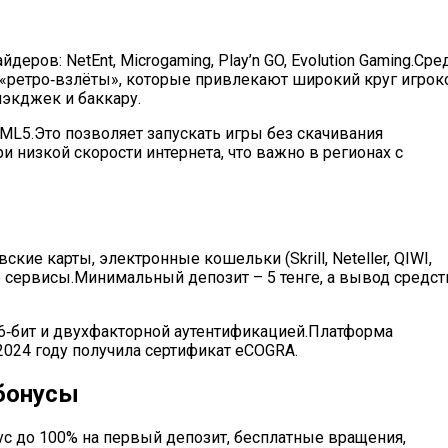
ров: NetEnt, Microgaming, Play’n GO, Evolution Gaming.Сре
 «ретро‑взлёты», которые привлекают широкий круг игрок
лэкджек и баккару.
TML5.Это позволяет запускать игры без скачивания
 низкой скорости интернета, что важно в регионах с
ие карты, электронные кошельки (Skrill, Neteller, QIWI,
е сервисы.Минимальный депозит – 5 тенге, а вывод средст
6‑бит и двухфакторной аутентификацией.Платформа
024 году получила сертификат eCOGRA.
бонусы
ус до 100% на первый депозит, бесплатные вращения,