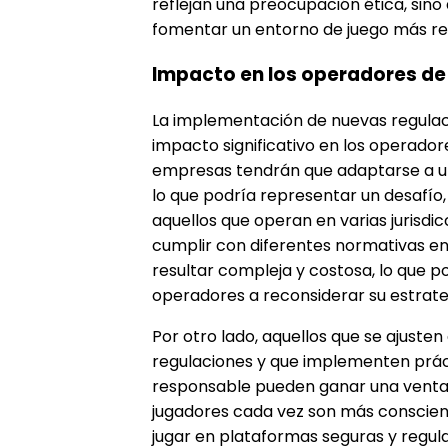
reflejan una preocupación ética, sin
fomentar un entorno de juego más r
Impacto en los operadores de
La implementación de nuevas regulac
impacto significativo en los operadore
empresas tendrán que adaptarse a un
lo que podría representar un desafío
aquellos que operan en varias jurisdi
cumplir con diferentes normativas en
resultar compleja y costosa, lo que po
operadores a reconsiderar su estrat
Por otro lado, aquellos que se ajusten
regulaciones y que implementen prác
responsable pueden ganar una ventaj
jugadores cada vez son más conscien
jugar en plataformas seguras y regul