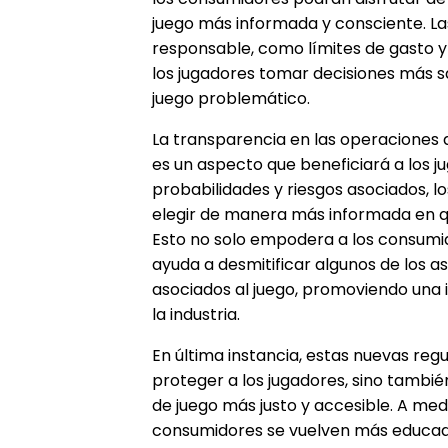
juego más informada y consciente. Las
responsable, como límites de gasto y
los jugadores tomar decisiones más sa
juego problemático.
La transparencia en las operaciones 
es un aspecto que beneficiará a los j
probabilidades y riesgos asociados, l
elegir de manera más informada en qu
Esto no solo empodera a los consumi
ayuda a desmitificar algunos de los 
asociados al juego, promoviendo una
la industria.
En última instancia, estas nuevas reg
proteger a los jugadores, sino tambi
de juego más justo y accesible. A med
consumidores se vuelven más educad