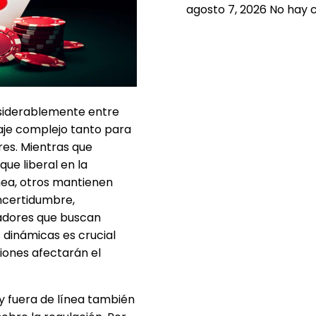
agosto 7, 2026
No hay 
nsiderablemente entre
saje complejo tanto para
es. Mientras que
ue liberal en la
ínea, otros mantienen
incertidumbre,
adores que buscan
 dinámicas es crucial
iones afectarán el
 y fuera de línea también