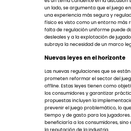
es un tema candente en la discusión s
un lado, se argumenta que el juego en
una experiencia más segura y regulad
físico es visto como un entorno más r
falta de regulación uniforme puede da
desleales y a la explotación de jugado
subraya la necesidad de un marco le
Nuevas leyes en el horizonte
Las nuevas regulaciones que se está
prometen reformar el sector del jueg
offline. Estas leyes tienen como objet
los consumidores y garantizar práctica
propuestas incluyen la implementac
prevenir el juego problemático, lo que
tiempo y de gasto para los jugadores.
beneficiaría a los consumidores, sin
la reputación de la industria.