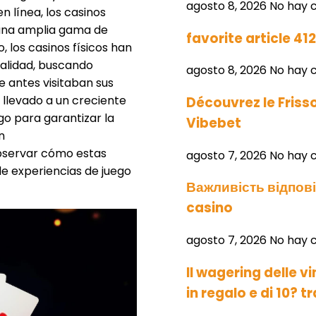
agosto 8, 2026
No hay 
en línea, los casinos
o una amplia gama de
favorite article 41
, los casinos físicos han
ealidad, buscando
agosto 8, 2026
No hay 
e antes visitaban sus
 llevado a un creciente
Découvrez le Friss
go para garantizar la
Vibebet
n
bservar cómo estas
agosto 7, 2026
No hay 
de experiencias de juego
Важливість відпові
casino
agosto 7, 2026
No hay 
Il wagering delle vi
in regalo e di 10? tr