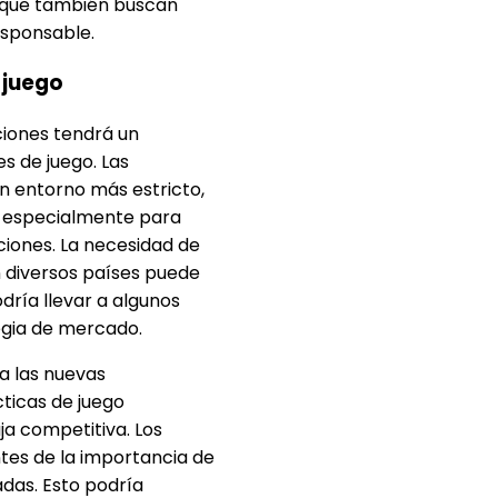
o que también buscan
esponsable.
 juego
iones tendrá un
s de juego. Las
 entorno más estricto,
, especialmente para
cciones. La necesidad de
 diversos países puede
dría llevar a algunos
egia de mercado.
 a las nuevas
ticas de juego
a competitiva. Los
tes de la importancia de
adas. Esto podría