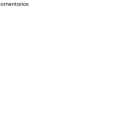
comentarios