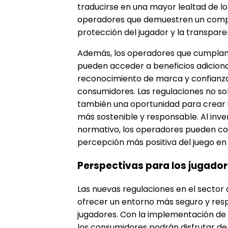
traducirse en una mayor lealtad de lo
operadores que demuestren un comp
protección del jugador y la transpare
Además, los operadores que cumplan 
pueden acceder a beneficios adicion
reconocimiento de marca y confianza
consumidores. Las regulaciones no sol
también una oportunidad para crear u
más sostenible y responsable. Al inve
normativo, los operadores pueden con
percepción más positiva del juego en
Perspectivas para los jugado
Las nuevas regulaciones en el sector
ofrecer un entorno más seguro y res
jugadores. Con la implementación de
los consumidores podrán disfrutar de