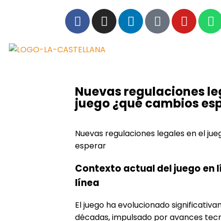
Nuevas regulaciones leg
juego ¿qué cambios es
Nuevas regulaciones legales en el ju
esperar
Contexto actual del juego en l
línea
El juego ha evolucionado significativ
décadas, impulsado por avances tec