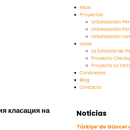
Inicio
Proyectos
Urbanización Pim
Urbanización Po
Urbanización La
Lotes
La Estancia de P
Proyecto Chiclayo 
Proyecto La Victori
Conócenos
Blog
Contacto
ия класация на
Noticias
Türkiye’de Güncel v