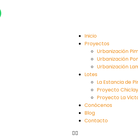
Inicio
Proyectos
Urbanización Pim
Urbanización Po
Urbanización La
Lotes
La Estancia de P
Proyecto Chiclayo 
Proyecto La Victori
Conócenos
Blog
Contacto