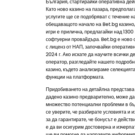
България, стартирайки оперативна дейн
Като ново казино на пазара, предполаг
услугите ще се подобряват с течение н
обещаващото начало на Bet.bg казино,
игри е прилична, предлагайки над 1300 
софтуерни провайдъра. Bet.bg е ново 
с лиценз от НАП, започвайки оперативн
2024 г. Ако искате да научите всички д
оператор, разгледайте нашето подробн
казино, където анализираме селекцията
функции на платформата.
Придобиването на детайлна представа 
дадено казино предварително, може да
множество потенциални проблеми в бъ
се уверите, че разбирате условията и и
за да гарантирате, че бонусът е действ
е да ви осигурим достоверна и изчерп
ще ви помогне да направите информира