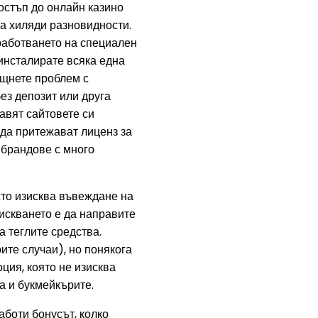
остъп до онлайн казино
на хиляди разновидности.
работването на специален
 инсталирате всяка една
ещнете проблем с
ез депозит или друга
авят сайтовете си
 да притежават лиценз за
 брандове с много
.
сто изисква въвеждане на
зискването е да направите
а теглите средства.
ите случаи), но понякога
оция, която не изисква
а и букмейкърите.
аботи бонусът, колко