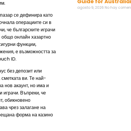
Guide for Australia
им.
agosto 9, 2026
No hay comen
 пазар се дефинира като
очнала операциите си в
и, че българските играчи
о общо онлайн хазартно
сигурни функции,
жения, е възможността за
uch ID.
ус без депозит или
 сметката ви. Те най-
а нов акаунт, но има и
 играчи. Въпреки, че
т, обикновено
ава чрез залагане на
срещана форма на казино