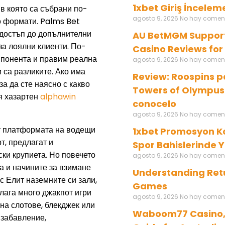
1xbet Giriş İncelem
 в която са събрани по-
agosto 9, 2026
No hay comen
 формати. Palms Bet
 достъп до допълнителни
AU BetMGM Support
а лоялни клиенти. По-
Casino Reviews for 
мпонента и правим реална
agosto 9, 2026
No hay comen
 са разликите. Ако има
Review: Roospins p
за да сте наясно с какво
Towers of Olympus S
я хазартен
alphawin
conocelo
agosto 9, 2026
No hay comen
от платформата на водещи
1xbet Promosyon Ko
т, предлагат и
Spor Bahislerinde Y
нски крупиета. Но повечето
agosto 9, 2026
No hay comen
а и начините за взимане
Understanding Retu
с Елит наземните си зали,
Games
лага много джакпот игри
agosto 9, 2026
No hay comen
 на слотове, блекджек или
Waboom77 Casino, 
 забавление,