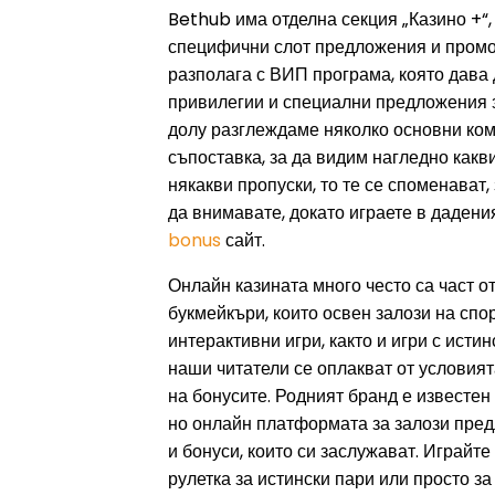
Bethub има отделна секция „Казино +“,
специфични слот предложения и промо
разполага с ВИП програма, която дава
привилегии и специални предложения з
долу разглеждаме няколко основни ко
съпоставка, за да видим нагледно какви
някакви пропуски, то те се споменават, 
да внимавате, докато играете в дадени
bonus
сайт.
Онлайн казината много често са част 
букмейкъри, които освен залози на спор
интерактивни игри, както и игри с исти
наши читатели се оплакват от условият
на бонусите. Родният бранд е известен 
но онлайн платформата за залози пред
и бонуси, които си заслужават. Играйте
рулетка за истински пари или просто за